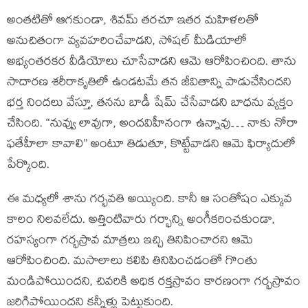
అంతటితో ఆగకుండా, శివమ్ తరచూ ఇతర మహిళలతో
అనుచితంగా వ్యవహరించేవాడని, సోషల్ మీడియాలో
అభ్యంతరకర వీడియోలు చూసేవాడని ఆమె ఆరోపించింది. తాను
సాదారణ శరీరాకృతిలో ఉండటమే తన జీవితాన్ని పాడుచేసిందని
భర్త నిందలు వేస్తూ, తనను బాడీ షేమ్ చేసేవాడని బాధను వ్యక్తం
చేసింది. “నువ్వు లావుగా, అందవిహీనంగా ఉన్నావు… నాకు నోరా
ఫతేహీలా కావాలి” అంటూ తిడుతూ, కొట్టేవాడని ఆమె ఫిర్యాదులో
పేర్కొంది.
ఈ మధ్యలో శాను గర్భవతి అయ్యింది. కానీ ఆ సంతోషం ఎక్కువ
కాలం నిలవలేదు. అత్తింటివారు గర్భాన్ని అంగీకరించకుండా,
రహస్యంగా గర్భస్రావ మాత్రలు ఇచ్చి తినిపించారని ఆమె
ఆరోపించింది. మసాలాలు కలిపి తినిపించడంతో గొంతు
మండిపోయిందని, చివరికి అధిక రక్తస్రావం కారణంగా గర్భస్రావం
జరిగిపోయిందని కన్నీళ్లు పెట్టుకుంది.