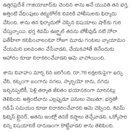
ఉత్తరప్రదేశ్ గాజియాబాద్‌కు చెందిన శాను అనే యువతి తన భర్త,
అత్తింటి వేధింపులు తట్టుకోలేక చివరికి పోలీసులకు ఫిర్యాదు
చేసింది. శాను తన ఫిర్యాదులో చెప్పిన విషయాలు షాక్‌కు గురి
చేస్తున్నాయి. భర్త శివమ్ ఉజ్జ్వాల్ తనను బోలీవుడ్ నటి నోరా
ఫతేహీలా కనిపించాలంటూ రోజూ మూడు గంటలు వ్యాయామం
చేయమని బలవంతం చేసేవాడని, చేయకపోతే తినేందుకు
ఆహారం కూడా నిరాకరించేవాడని ఆమె వాపోయింది.
శాను వివాహం మార్చి 6న జరిగింది. రూ.76 లక్షలకుపైగా ఖర్చు
చేసి, కట్నంగా బంగారు నగలు, స్కార్పియో కారు, నగదు
ఇచ్చినప్పటికీ, పెళ్లి తర్వాత జీవితం భయానకంగా మారినట్లు
తెలిపింది. అత్తింటివారు ఎల్లప్పుడూ పనులు చెబుతూ, భర్తతో
గడిపే సమయం కూడా నిరాకరించేవారని ఆమె చెప్పింది. శివమ్
ఫిట్నెస్ ట్రైనర్, అతను ఇంట్లో తనకే కష్టాలు తెచ్చేవాడని, ఒక్కోసారి
చిన్న విషయానికే దారుణంగా కొట్టేవాడని శాను తెలిపింది.