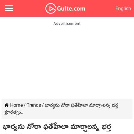
English
Home
/
Trends
/
భార్యను నోరా ఫతేహీలా మార్చాలన్న భర్త
క్రూరత్వం..
భార్యను నోరా ఫతేహీలా మార్చాలన్న భర్త