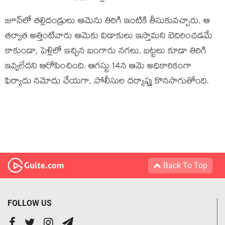
జూన్‌లో తల్లిదండ్రులు ఆమెను తిరిగి ఇంటికి తీసుకువచ్చారు. ఆ
తర్వాత అత్తింటివారు ఆమెకు విడాకులు ఇస్తామని బెదిరించడమే
కాకుండా, పెళ్లిలో ఇచ్చిన బంగారు నగలు, బట్టలు కూడా తిరిగి
ఇవ్వలేదని ఆరోపించింది. ఆగస్టు 14న ఆమె అధికారికంగా
ఫిర్యాదు నమోదు చేయగా, పోలీసుల దర్యాప్తు కొనసాగుతోంది.
Back To Top
FOLLOW US