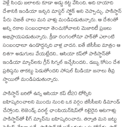
వెళ్లే సింధు జలాలకు కూడా అడ్డు కట్ట వేసింది. అది దాయాది
దేశానికి ఇండియా ఇచ్చిన మాస్టర్ స్ట్రోక్ అని చెప్పొచ్చు. పాకిస్థాన్
పేరు చెబితే చాలు మన వాళ్లు మండిపడుతున్నారు. ఆ దేశంతో
అన్ని రకాల సంబంధాలూ తెంచుకోవాలని మెజారిటీ ప్రజలు
అభిప్రాయపడుతున్నారు. క్రీడా రంగంలోనూ పాక్‌తో ఎలాంటి
సంబంధాలూ ఉండొద్దన్నది వాళ్ల వాదన. ఐతే బీసీసీఐ మాత్రం ఆ
దిశగా అడుగులు వేయట్లేదని.. ఆసియా కప్‌లో పాకిస్థాన్‌తో
ఇండియా మ్యాచ్‌లకు గ్రీన్ సిగ్నల్ ఇచ్చేసిందని.. డబ్బు కోసం దేశ
ప్రతిష్ఠను తాకట్టు పెడుతోందని సోషల్ మీడియా జనాలు తీవ్ర
స్థాయిలో మండిపడుతున్నారు.
పాకిస్థాన్ బరిలో ఉన్న ఆసియా కప్ టీ20 టోర్నీని
బహిష్కరించాలని ముందు నుంచి ఒక వర్గం బీసీసీఐని డిమాండ్
చేస్తోంది. లెజెండ్స్ వరల్డ్ ఛాంపియన్‌షిప్‌లో రిటైరైన ఆటగాళ్లు
పాకిస్థాన్‌తో లీగ్ మ్యాచ్‌ను బహిష్కరించారు. తర్వాత మన జట్టు