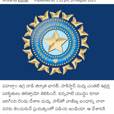
Article by
Kumar
Published on: 2:32 pm, 20 August 2025
పహల్గాం ఉగ్ర దాడి తర్వాత భారత్, పాకిస్థాన్ మధ్య ఎంతటి ఉద్రిక్త
పరిస్థితులు తలెత్తాయో తెలిసిందే. చిన్నపాటి యుద్ధం కూడా
జరిగింది రెండు దేశాల మధ్య. పాక్‌తో వాణిజ్య బంధాన్ని చాలా
వరకు తెంచుకునే ప్రయత్నంలో పడింది ఇండియా. ఆ దేశానికి