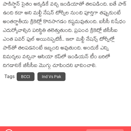
పాకిస్థాన్ సైతం అక్కడికే వచ్చి ఇండియాతో తలపడింది. ఐతే పాక్
ఉంది కదా అని మల్టీ నేషన్ టోర్నీల నుంచి పూర్తిగా తప్పుకుంటే
అంతర్జాతీయ క్రికెట్లో కొనసాగడం కష్టమవుతుంది. ఐసీసీ నిషేధం
ఎదుర్కోవాల్సిన పరిస్థితి తలెత్తుతుంది. ప్రపంచ క్రికెట్లో బీసీసీఐ
ఎంత పవర్ ఫుల్ అయినప్పటికీ.. ఇలా మల్టీ నేషన్స్ టోర్నీల్లో
పాక్‌తో తలపడనంటే ఇబ్బంది అవుతుంది. అందుకే ఎన్ని
విమర్శలు వచ్చినా ఆసియా కప్‌లో ఇండియన్ టీం బరిలో
దిగడానికే బీసీసీఐ మొగ్గు చూపిందని భావించాలి.
Tags
BCCI
Ind Vs Pak