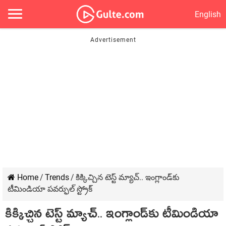
English
Home
/
Trends
/
కిక్కిచ్చిన టెస్ట్ మ్యాచ్.. ఇంగ్లాండ్‌కు
టీమిండియా పవర్ఫుల్ స్ట్రోక్
కిక్కిచ్చిన టెస్ట్ మ్యాచ్.. ఇంగ్లాండ్‌కు టీమిండియా