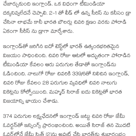
చేజార్చుకుంది ఇంగ్లాండ్‌. ఒక విధంగా టీమిండియా
దక్కనివ్వలేదనే చెప్పాలి. 2-1 తో లీడ్ లో ఉన్న సీరిస్ ను కనీసం డ్రా
చేసినా లాభమే కానీ భారత బౌలర్లు చివరి క్షణం వరకు పోరాడి
ఏకంగా సీరీస్ ను డ్రాగా మార్చేశారు.
ఇంగ్లాండ్‌తో జరిగిన ఐదో టెస్ట్‌లో భారత్ ఉత్కంఠభరితమైన
విజయం సాధించింది. చివరి రోజు ఆటలో అద్భుతంగా పోరాడిన
టీమిండియా కేవలం ఆరు పరుగుల తేడాతో ఇంగ్లాండ్‌ను
ఓడించింది. నాలుగో రోజు చివరికి 339/6తో నిలిచిన ఇంగ్లాండ్,
చివరి రోజు కేవలం 28 పరుగుల వ్యవధిలో చివరి నాలుగు
వికెట్లను కోల్పోయింది. మహ్మద్ సిరాజ్ ఐదు వికెట్లతో భారత
విజయాన్ని ఖాయం చేశాడు.
374 పరుగుల లక్ష్యఛేదనలో ఇంగ్లాండ్ జట్టు చివరి రోజు జేమీ
ఓవర్టన్‌తో ఇన్నింగ్స్ ప్రారంభించింది. అయితే సిరాజ్ తన మొదటి
ఓవర్‌లోనే జేమీ స్మిత్ (2)ను అవుట్ చేసి భారత్‌కు శుభారంభం