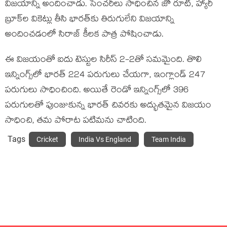
విజయాన్ని అందించాడు. సెంచరీలు సాధించిన జో రూట్, హ్యారీ
బ్రూక్‌ల వికెట్లు తీసి భారత్‌కు తిరుగులేని విజయాన్ని
అందించడంలో సిరాజ్‌ కీలక పాత్ర పోషించాడు.
ఈ విజయంతో ఐదు టెస్టుల సిరీస్ 2-2తో సమమైంది. తొలి
ఇన్నింగ్స్‌లో భారత్ 224 పరుగులు చేయగా, ఇంగ్లాండ్ 247
పరుగులు సాధించింది. అయితే రెండో ఇన్నింగ్స్‌లో 396
పరుగులతో పుంజుకున్న భారత్ చివరకు అద్భుతమైన విజయం
సాధించి, తమ పోరాట పటిమను చాటింది.
Tags
Cricket
India Vs England
Team India