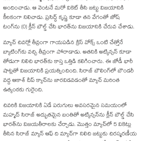
అందించాడు. ఆ వెంటనే మరో వికెట్ తీసి జట్టు విజయానికి
కీలకంగా నిలిచాడు. ప్రసిద్ధ్ కృష్ణ కూడా తన వేగంతో జోష్
టంగ్‌ను (0) క్లీన్ బౌల్డ్ చేసి భారత్‌ను విజయానికి చేరువ చేశాడు.
మ్యాచ్ చివర్లో తీవ్రంగా గాయపడిన క్రిస్ వోక్స్ ఒంటి చేత్తోనే
బ్యాటింగ్‌కు వచ్చి తీవ్రంగా పోరాడాడు. అతనికి అట్కిన్సన్ కూడా
తోడుగా నిలిచి భారత్‌కు కాస్త ఒత్తిడి కలిగించారు. ఈ జోడీ భారీ
షాట్లతో విజయానికి ప్రయత్నించింది. సిరాజ్ బౌలింగ్‌లో బౌండరీ
వద్ద ఆకాశ్ దీప్ క్యాచ్‌ను జారవిడవడంతో మ్యాచ్ మరింత
ఉత్కంఠకు గురైంది.
చివరికి విజయానికి ఏడే పరుగులు అవసరమైన సమయంలో
మహ్మద్ సిరాజ్ అద్భుతమైన బంతితో అట్కిన్సన్‌ను క్లీన్ బౌల్డ్ చేసి
భారత్‌ను విజయతీరాలకు చేర్చాడు. మొత్తం మ్యాచ్‌లో 5 వికెట్లు
తీసిన సిరాజ్‌ మ్యాన్ ఆఫ్ ది మ్యాచ్‌గా నిలిచి జట్టుకు చిరస్మరణీయ