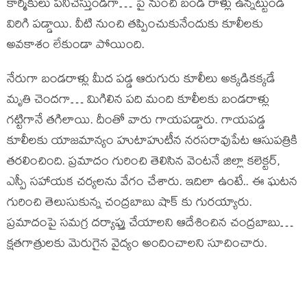
కార్మికులు పనిచేస్తుండగా… పై నుంచి బండ రాళ్లు ఉన్నట్టుండి
విరిగి పడ్డాయి. వీటి నుంచి తప్పించుకునేందుకు కూలీలకు
అవకాశం లేకుండా పోయింది.
నేరుగా బండరాళ్లు మీద పడ్డ ఆరుగురు కూలీలు అక్కడికక్కడే
మృతి చెందగా… మిగిలిన పది మంది కూలీలకు బండరాళ్లు
గట్టిగానే తగిలాయి. దీంతో వారు గాయపడ్డారు. గాయపడ్డ
కూలీలకు యాజమాన్యం హుటాహుటీన నరసరావుపేట ఆసుపత్రికి
తరలించింది. ప్రమాదం గురించి తెలిసిన వెంటనే జిల్లా కలెక్టర్,
ఎస్పీ సహాయక చర్యలను వేగం చేశారు. ఇదిలా ఉంటే.. ఈ ఘటన
గురించి తెలుసుకున్న చంద్రబాబు షాక్ కు గురయ్యారు.
ప్రమాదంపై సమగ్ర దర్యాప్తు చేయాలని ఆదేశించిన చంద్రబాబు…
క్షతగాత్రులకు మెరుగైన వైద్యం అందించాలని సూచించారు.