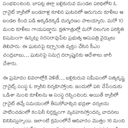
సంభవించింది. బాపట్ల జిల్లా బల్లికురువ మండల పరిధిలోని ఓ
గ్రానైట్ క్వారీలో బండరాళ్ల కూలిన ఘటనలో ఆరుగురు కూలీలు ఆ
బండల కింద పడి అక్కడికక్కడే దుర్మరణం పాలయ్యారు. మరో 10
మంది కూలీలు గాయపడ్డారు. క్షతగాత్రుల్లో మరో నలుగురి పరిస్థితి
విషమంగా ఉన్నట్లు నరసరావుపేట ప్రభుత్వ ఆసుపత్రి వైద్యులు
తెలిపారు. ఈ ఘటనపై దిగ్భ్రాంతి వ్యక్తం చేసిన సీఎం
చంద్రబాబు… ఘటనపై సమగ్ర దర్యాప్తునకు ఆదేశాలు జారీ
చేశారు.
ఈ ప్రమాదం వివరాల్లోకి వెళితే… బల్లికురువ సమీపంలో సత్యకృష్ణ
గ్రానైట్స్ సంస్థ ఓ క్వారీని నిర్వహిస్తోంది. ఇందులో పని చేసేందుకు
ఒడిశా నుంచి కూలీలను ఆ సంస్థ రప్పించింది. అయితే క్వారీలో
గ్రానైట్ తవ్వే సమయంలో తీసుకోవాల్సిన భద్రతా చర్యలను
పాటించడంలో కంపెనీ నిర్లక్ష్యంగా వ్యవహరిస్తోందన్న వాదనలు
వినిపిస్తున్నాయి. ఇలాంటి క్రమంలోనే ఆదివారం మొత్తం 16 మంది