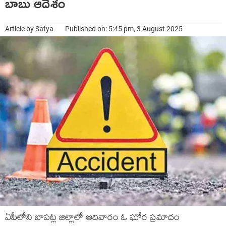
బాబు ఆదేశం
Article by
Satya
Published on: 5:45 pm, 3 August 2025
ఏపీలోని బాపట్ల జిల్లాలో ఆదివారం ఓ ఘోర ప్రమాదం