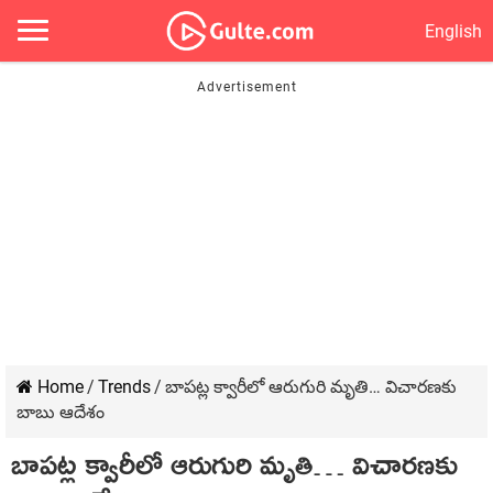
English
Home
/
Trends
/
బాపట్ల క్వారీలో ఆరుగురి మృతి… విచారణకు
బాబు ఆదేశం
బాపట్ల క్వారీలో ఆరుగురి మృతి… విచారణకు