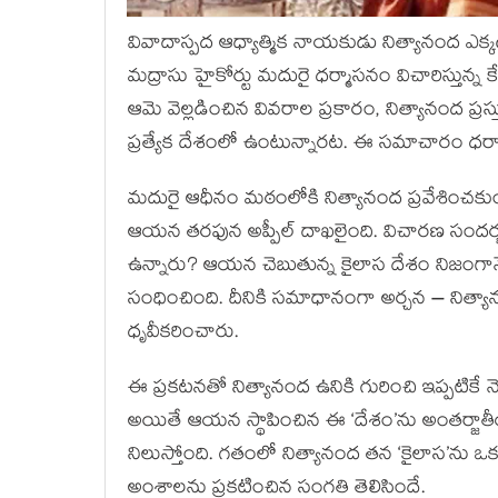
వివాదాస్పద ఆధ్యాత్మిక నాయకుడు నిత్యానంద ఎక
మద్రాసు హైకోర్టు మదురై ధర్మాసనం విచారిస్తున్న 
ఆమె వెల్లడించిన వివరాల ప్రకారం, నిత్యానంద ప్రస్
ప్రత్యేక దేశంలో ఉంటున్నారట. ఈ సమాచారం ధర్మా
మదురై ఆధీనం మఠంలోకి నిత్యానంద ప్రవేశించకుండ
ఆయన తరఫున అప్పీల్ దాఖలైంది. విచారణ సందర్భంగా
ఉన్నారు? ఆయన చెబుతున్న కైలాస దేశం నిజంగానే 
సంధించింది. దీనికి సమాధానంగా అర్చన – నిత్యానంద
ధృవీకరించారు.
ఈ ప్రకటనతో నిత్యానంద ఉనికి గురించి ఇప్పటికే
అయితే ఆయన స్థాపించిన ఈ ‘దేశం’ను అంతర్జాత
నిలుస్తోంది. గతంలో నిత్యానంద తన ‘కైలాస’ను ఒక స్
అంశాలను ప్రకటించిన సంగతి తెలిసిందే.