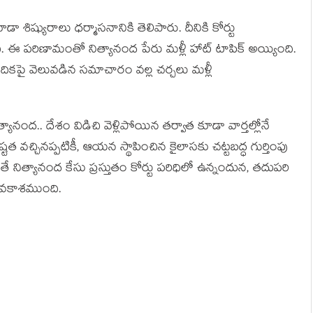
ా శిష్యురాలు ధర్మాసనానికి తెలిపారు. దీనికి కోర్టు
 ఈ పరిణామంతో నిత్యానంద పేరు మళ్లీ హాట్ టాపిక్ అయ్యింది.
వేదికపై వెలువడిన సమాచారం వల్ల చర్చలు మళ్లీ
ిత్యానంద.. దేశం విడిచి వెళ్లిపోయిన తర్వాత కూడా వార్తల్లోనే
టత వచ్చినప్పటికీ, ఆయన స్థాపించిన కైలాసకు చట్టబద్ధ గుర్తింపు
ే నిత్యానంద కేసు ప్రస్తుతం కోర్టు పరిధిలో ఉన్నందున, తదుపరి
 అవకాశముంది.