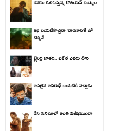
కనకం కురిపిస్తున్న కొరియన్ దెయ్యం
కథ బయటికొచ్చినా 'వారణాసి'కి నో
టెన్షన్
ట్రైలర్ల జాతర... విజేత ఎవరు దొర
అసలైన అనిరుధ్ బయటికి వచ్చాడు
డిసి సినిమాలో అంత విశేషముందా