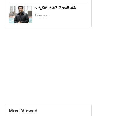
ఇప్పటికీ సచినే నెంబర్ వన్
1 day ago
Most Viewed