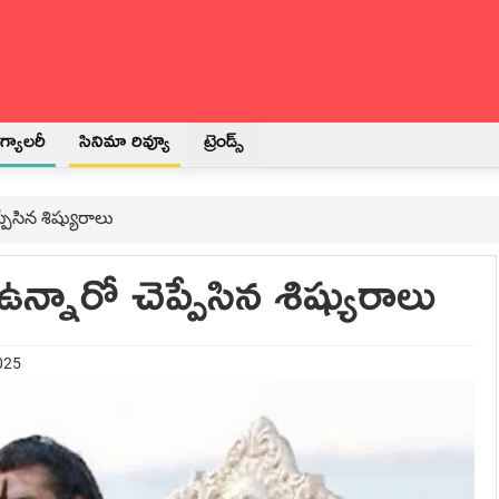
్యాలరీ
సినిమా రివ్యూ
ట్రెండ్స్
్పేసిన శిష్యురాలు
న్నారో చెప్పేసిన శిష్యురాలు
025