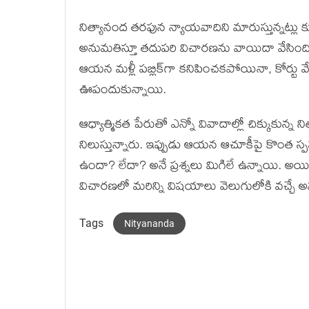
నిత్యానంద తరఫున న్యాయవాదిని మారుస్తున్నట్లు కూడ
అనుమతిస్తూ తదుపరి విచారణను వాయిదా వేసింది.
ఆయన మళ్లీ పబ్లిక్‌గా కనిపించకపోయినా, కోర్టు 
ఊపందుకున్నాయి.
ఆధ్యాత్మికత పేరుతో ఎన్నో వివాదాల్లో చిక్కుకున్న న
నిలుస్తున్నారు. ఇప్పుడు ఆయన ఆచూకీపై కొంత స్పష్
ఉందా? లేదా? అనే ప్రశ్నలు మిగిలే ఉన్నాయి. అయిత
విచారణలో మరిన్ని విషయాలు వెలుగులోకి వచ్చే
Tags
Nityananda