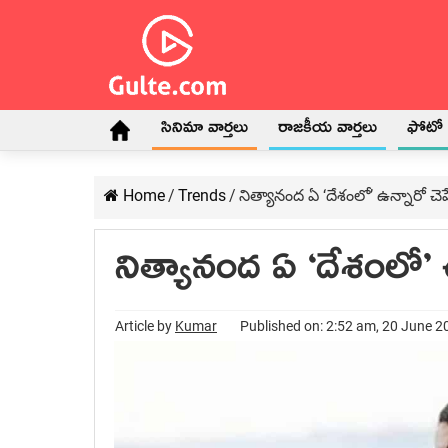
సినిమా వార్తలు
రాజకీయ వార్తలు
ఫోటో గ
Home
/
Trends
/
నిత్యానంద ఏ ‘దేశంలో’ ఉన్నారో చెప
నిత్యానంద ఏ ‘దేశంలో’ ఉ
Article by
Kumar
Published on: 2:52 am, 20 June 2