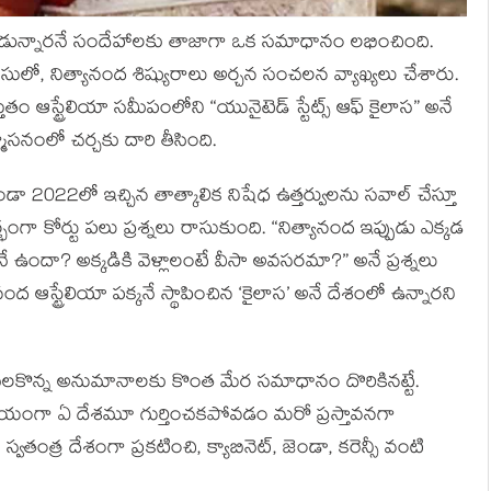
్కడున్నారనే సందేహాలకు తాజాగా ఒక సమాధానం లభించింది.
కేసులో, నిత్యానంద శిష్యురాలు అర్చన సంచలన వ్యాఖ్యలు చేశారు.
తుతం ఆస్ట్రేలియా సమీపంలోని “యునైటెడ్ స్టేట్స్ ఆఫ్ కైలాస” అనే
సనంలో చర్చకు దారి తీసింది.
ా 2022లో ఇచ్చిన తాత్కాలిక నిషేధ ఉత్తర్వులను సవాల్ చేస్తూ
 కోర్టు పలు ప్రశ్నలు రాసుకుంది. “నిత్యానంద ఇప్పుడు ఎక్కడ
ఉందా? అక్కడికి వెళ్లాలంటే వీసా అవసరమా?” అనే ప్రశ్నలు
 ఆస్ట్రేలియా పక్కనే స్థాపించిన ‘కైలాస’ అనే దేశంలో ఉన్నారని
 నెలకొన్న అనుమానాలకు కొంత మేర సమాధానం దొరికినట్టే.
ీయంగా ఏ దేశమూ గుర్తించకపోవడం మరో ప్రస్తావనగా
వతంత్ర దేశంగా ప్రకటించి, క్యాబినెట్, జెండా, కరెన్సీ వంటి