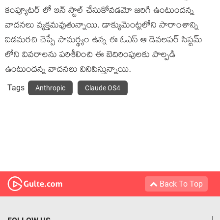
కంప్యూటర్ లో ఇన్ స్టాల్ చేసుకోవడమో జరిగి ఉంటుందన్న
వాదనలు వ్యక్తమవుతున్నాయి. డాక్యుమెంట్లలోని సారాంశాన్ని
విడమరచి చెప్పే సామర్థ్యం ఉన్న ఈ ఓఎస్ ఆ డెవలపర్ సిస్టమ్
లోని వివరాలను పరిశీలించి ఈ బెదిరింపులకు పాల్పడి
ఉంటుందన్న వాదనలు వినిపిస్తున్నాయి.
Tags
Anthropic
Claude OS4
Back To Top