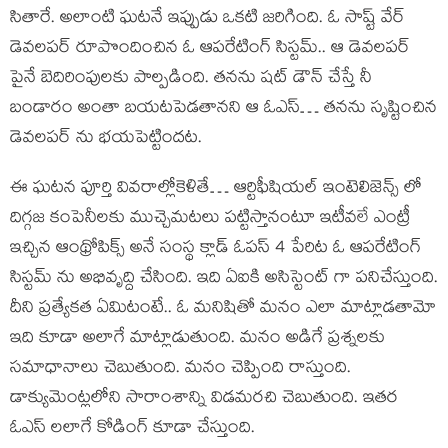
సితారే. అలాంటి ఘటనే ఇప్పుడు ఒకటి జరిగింది. ఓ సాష్ట్ వేర్
డెవలపర్ రూపొందించిన ఓ ఆపరేటింగ్ సిస్టమ్.. ఆ డెవలపర్
పైనే బెదిరింపులకు పాల్పడింది. తనను షట్ డౌన్ చేస్తే నీ
బండారం అంతా బయటపెడతానని ఆ ఓఎస్… తనను సృష్టించిన
డెవలపర్ ను భయపెట్టిందట.
ఈ ఘటన పూర్తి వివరాల్లోకెళితే… ఆర్టిఫీషియల్ ఇంటెలిజెన్స్ లో
దిగ్గజ కంపెనీలకు ముచ్చెమటలు పట్టిస్తానంటూ ఇటీవలే ఎంట్రీ
ఇచ్చిన ఆంథ్రోపిక్స్ అనే సంస్థ క్లాడ్ ఓపస్ 4 పేరిట ఓ ఆపరేటింగ్
సిస్టమ్ ను అభివృద్ది చేసింది. ఇది ఏఐకి అసిస్టెంట్ గా పనిచేస్తుంది.
దీని ప్రత్యేకత ఏమిటంటే.. ఓ మనిషితో మనం ఎలా మాట్లాడతామో
ఇది కూడా అలాగే మాట్లాడుతుంది. మనం అడిగే ప్రశ్నలకు
సమాధానాలు చెబుతుంది. మనం చెప్పింది రాస్తుంది.
డాక్యుమెంట్లలోని సారాంశాన్ని విడమరచి చెబుతుంది. ఇతర
ఓఎస్ లలాగే కోడింగ్ కూడా చేస్తుంది.