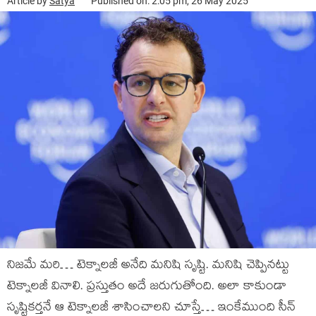
Article by
Satya
Published on: 2:05 pm, 26 May 2025
నిజమే మరి… టెక్నాలజీ అనేది మనిషి సృష్టి. మనిషి చెప్పినట్టు
టెక్నాలజీ వినాలి. ప్రస్తుతం అదే జరుగుతోంది. అలా కాకుండా
సృష్టికర్తనే ఆ టెక్నాలజీ శాసించాలని చూస్తే… ఇంకేముంది సీన్