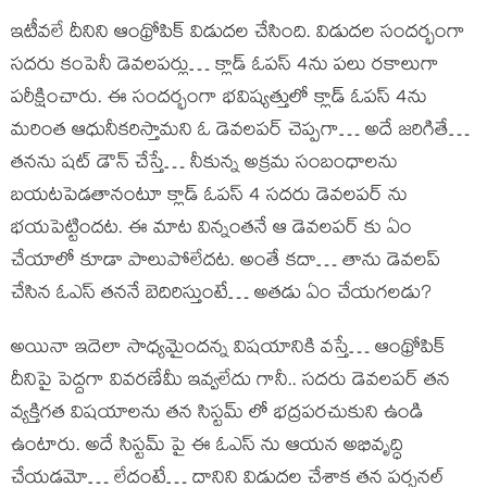
ఇటీవలే దీనిని ఆంథ్రోపిక్ విడుదల చేసింది. విడుదల సందర్భంగా
సదరు కంపెనీ డెవలపర్లు… క్లాడ్ ఓపస్ 4ను పలు రకాలుగా
పరీక్షించారు. ఈ సందర్భంగా భవిష్యత్తులో క్లాడ్ ఓపస్ 4ను
మరింత ఆధునీకరిస్తామని ఓ డెవలపర్ చెప్పగా… అదే జరిగితే…
తనను షట్ డౌన్ చేస్తే… నీకున్న అక్రమ సంబంధాలను
బయటపెడతానంటూ క్లాడ్ ఓపస్ 4 సదరు డెవలపర్ ను
భయపెట్టిందట. ఈ మాట విన్నంతనే ఆ డెవలపర్ కు ఏం
చేయాలో కూడా పాలుపోలేదట. అంతే కదా… తాను డెవలప్
చేసిన ఓఎస్ తననే బెదిరిస్తుంటే… అతడు ఏం చేయగలడు?
అయినా ఇదెలా సాధ్యమైందన్న విషయానికి వస్తే… ఆంథ్రోపిక్
దీనిపై పెద్దగా వివరణేమీ ఇవ్వలేదు గానీ.. సదరు డెవలపర్ తన
వ్యక్తిగత విషయాలను తన సిస్టమ్ లో భద్రపరచుకుని ఉండి
ఉంటారు. అదే సిస్టమ్ పై ఈ ఓఎస్ ను ఆయన అభివృద్ధి
చేయడమో… లేదంటే… దానిని విడుదల చేశాక తన పర్సనల్