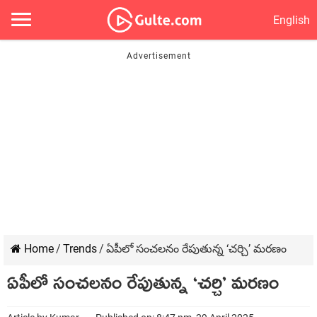
English
Home
/
Trends
/
ఏపీలో సంచలనం రేపుతున్న ‘చర్చి’ మరణం
ఏపీలో సంచలనం రేపుతున్న ‘చర్చి’ మరణం