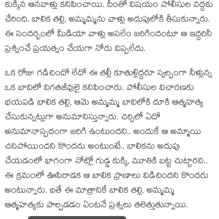
కుక్కిన ఆనవాళ్లు కనిపించాయి. దీంతో విషయం పోలీసుల వద్దకు
చేరింది. బాలిక తల్లి, అమ్మమ్మను వాళ్లు అదుపులోకి తీసుకున్నారు.
ఈ సందర్భంలో మీడియా వాళ్లు అసలేం జరిగిందంటూ ఆ ఇద్దరినీ
ప్రశ్నించే ప్రయత్నం చేయగా నోరు విప్పలేదు.
ఒక రోజు గడిచిందో లేదో ఈ తల్లీ కూతుళ్లిద్దరూ స్వల్పంగా నీళ్లున్న
ఒక బావిలో విగతజీవులై కనిపించారు. పోలీసుల విచారణకు
భయపడి బాలిక తల్లి, ఆమె అమ్మమ్మ బావిలోకి దూకి ఆత్మహత్య
చేసుకున్నట్లుగా అనుమానిస్తున్నారు. చర్చిలో ఏదో
అనుమానాస్పదంగా జరిగి ఉంటుందని.. అందుకే ఆ అమ్మాయి
చనిపోయిందని కొందరు అంటుంటే.. బాలికను అదుపు
చేయడంలో భాగంగా నోట్లో గుడ్డ కుక్కి, మూతికి బట్ట చుట్టారని..
ఈ క్రమంలో ఊపిరాడక ఆ బాలిక ప్రాణాలు విడిచిందని కొందరు
అంటున్నారు. ఐతే ఈ మాత్రానికే బాలిక తల్లి, అమ్మమ్మ
ఆత్మహత్యకు పాల్పడడం ఏంటనే ప్రశ్నలు తలెత్తుతున్నాయి.