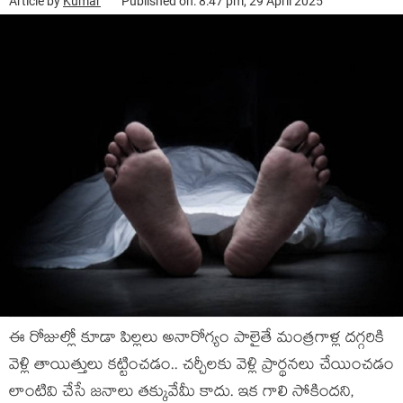
Article by
Kumar
Published on: 8:47 pm, 29 April 2025
ఈ రోజుల్లో కూడా పిల్లలు అనారోగ్యం పాలైతే మంత్రగాళ్ల దగ్గరికి
వెళ్లి తాయిత్తులు కట్టించడం.. చర్చీలకు వెళ్లి ప్రార్థనలు చేయించడం
లాంటివి చేసే జనాలు తక్కువేమీ కాదు. ఇక గాలి సోకిందని,