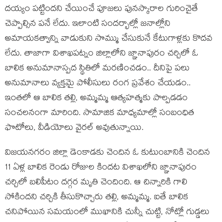
దయ్యం పట్టిందని చేయించే పూజలు పునస్కారాల గురించైతే
చెప్పాల్సిన పనే లేదు. ఇలాంటి సందర్భాల్లో జనాల్లోని
అమాయకత్వాన్ని వాడుకుని సొమ్ము చేసుకునే కేటుగాళ్లకు కొదవ
లేదు. తాజాగా విశాఖపట్నం జిల్లాలోని జ్ఞానాపురం చర్చిలో ఓ
బాలిక అనుమానాస్పద స్థితిలో మరణించడం.. దీనిపై పలు
అనుమానాలు వ్యక్తమై పోలీసులు రంగ ప్రవేశం చేయడం..
ఇంతలో ఆ బాలిక తల్లి, అమ్మమ్మ ఆత్యహత్మకు పాల్పడడం
సంచలనంగా మారింది. సామాజిక మాధ్యమాల్లో సంబంధిత
ఫొటోలు, వీడియోలు వైరల్ అవుతున్నాయి.
విజయనగరం జిల్లా డెంకాడకు చెందిన ఓ కుటుంబానికి చెందిన
11 ఏళ్ల బాలిక రెండు రోజుల కిందట విశాఖలోని జ్ఞానాపురం
చర్చిలో బలిపీటం దగ్గర మృతి చెందింది. ఆ చిన్నారికి గాలి
సోకిందని చర్చికి తీసుకొచ్చారు తల్లి, అమ్మమ్మ. ఐతే బాలిక
చనిపోయిన సమయంలో ముఖానికి చున్నీ చుట్టి, నోట్లో గుడ్డలు