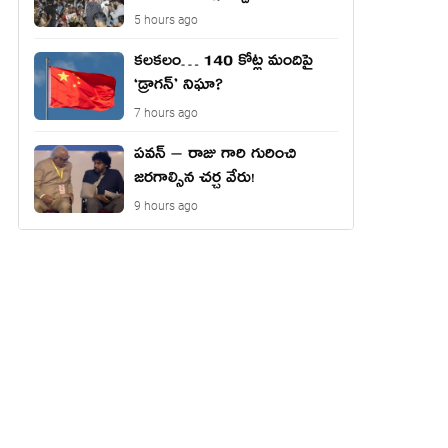
5 hours ago
కలకలం… 140 కోట్ల మందిపై
‘డ్రాగన్’ నిఘా?
7 hours ago
పవన్ – రాజు గారి గురించి
జరగాల్సిన చర్చ వేరు!
9 hours ago