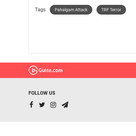
Tags
Pahalgam Attack
TRF Terror
FOLLOW US