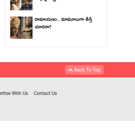
రామాయణం... మామూలుగా తీస్తే
చూడరా?
Back To Top
rtise With Us
Contact Us