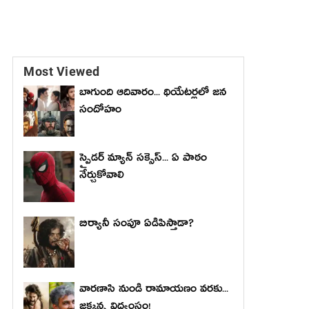
Most Viewed
బాగుంది ఆదివారం... థియేటర్లలో జన
సందోహం
స్పైడర్ మ్యాన్ సక్సెస్... ఏ పాఠం
నేర్చుకోవాలి
బిర్యానీ సంపూ ఏడిపిస్తాడా?
వారణాసి నుండి రామాయణం వరకు...
జక్కన్న విధ్వంసం!