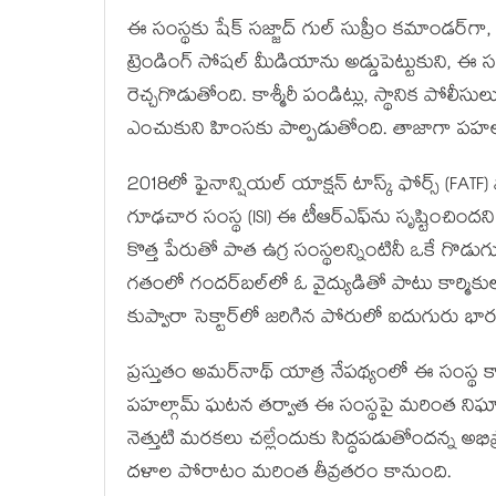
ఈ సంస్థకు షేక్ సజ్జాద్ గుల్ సుప్రీం కమాండర్‌గ
ట్రెండింగ్ సోషల్ మీడియాను అడ్డుపెట్టుకుని, ఈ స
రెచ్చగొడుతోంది. కాశ్మీరీ పండిట్లు, స్థానిక పోలీసులు
ఎంచుకుని హింసకు పాల్పడుతోంది. తాజాగా పహల్గ
2018లో ఫైనాన్షియల్ యాక్షన్ టాస్క్ ఫోర్స్ (FATF) ప
గూఢచార సంస్థ (ISI) ఈ టీఆర్ఎఫ్‌ను సృష్టించిందని
కొత్త పేరుతో పాత ఉగ్ర సంస్థలన్నింటినీ ఒకే గొడుగ
గతంలో గందర్‌బల్‌లో ఓ వైద్యుడితో పాటు కార్మిక
కుప్వారా సెక్టార్‌లో జరిగిన పోరులో ఐదుగురు
ప్రస్తుతం అమర్‌నాథ్ యాత్ర నేపథ్యంలో ఈ సంస్థ కార్య
పహల్గామ్ ఘటన తర్వాత ఈ సంస్థపై మరింత నిఘా ప
నెత్తుటి మరకలు చల్లేందుకు సిద్ధపడుతోందన్న అభి
దళాల పోరాటం మరింత తీవ్రతరం కానుంది.