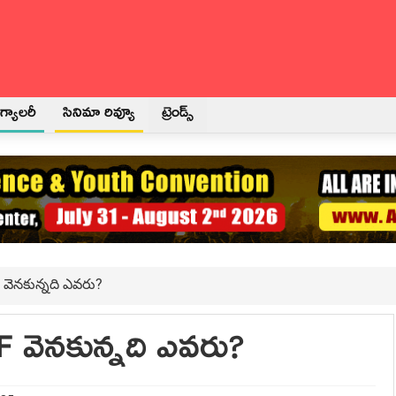
్యాలరీ
సినిమా రివ్యూ
ట్రెండ్స్
F వెనకున్నది ఎవరు?
RF వెనకున్నది ఎవరు?