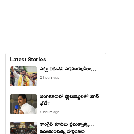
Latest Stories
పట్టు విడువని విక్రమార్కుడిలా…
2 hours ago
బెంగ‌ళూరులో స్ట్రాట‌జిస్టుల‌తో జ‌గ‌న్
భేటీ?
5 hours ago
కాంగ్రెస్ కూటమి ప్రభుత్వాన్నీ…
వదలమంటున్న బొద్దింకలు