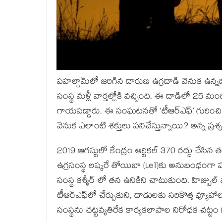
పహల్గామ్‌లో జరిగిన దారుణ ఉగ్రదాడి వెనుక ఉన్నది
సంస్థ మళ్లీ వార్తల్లోకి వచ్చింది. ఈ దాడిలో 25 మ
గాయపడ్డారు. ఈ సంఘటనతో ‘టీఆర్ఎఫ్’ గురించి
వెనుక ఎలాంటి శక్తులు పనిచేస్తున్నాయి? అన్న ప్ర
2019 ఆగస్టులో కేంద్రం ఆర్టికల్ 370 రద్దు చేసిన త
ఉగ్రసంస్థ లష్కరే తోయిబా (LeT)కు అనుబంధంగా పన
సంస్థ కశ్మీర్ లో తన ఉనికిని చాటుకుంది. హిజ్బుల
టీఆర్ఎఫ్‌లో చేర్చుకుని, దాడులకు సరికొత్త వ్
సంస్థను చట్టవ్యతిరేక కార్యకలాపాల నిరోధక చట్టం 