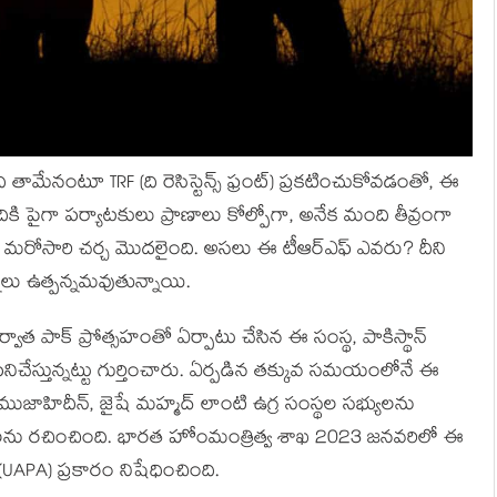
 తామేనంటూ TRF (ది రెసిస్టెన్స్ ఫ్రంట్) ప్రకటించుకోవడంతో, ఈ
ందికి పైగా పర్యాటకులు ప్రాణాలు కోల్పోగా, అనేక మంది తీవ్రంగా
 మరోసారి చర్చ మొదలైంది. అసలు ఈ టీఆర్ఎఫ్ ఎవరు? దీని
శ్నలు ఉత్పన్నమవుతున్నాయి.
ర్వాత పాక్ ప్రోత్సహంతో ఏర్పాటు చేసిన ఈ సంస్థ, పాకిస్థాన్
ిచేస్తున్నట్టు గుర్తించారు. ఏర్పడిన తక్కువ సమయంలోనే ఈ
్ ముజాహిదీన్, జైషే మహ్మద్ లాంటి ఉగ్ర సంస్థల సభ్యులను
యూహాలను రచించింది. భారత హోంమంత్రిత్వ శాఖ 2023 జనవరిలో ఈ
(UAPA) ప్రకారం నిషేధించింది.