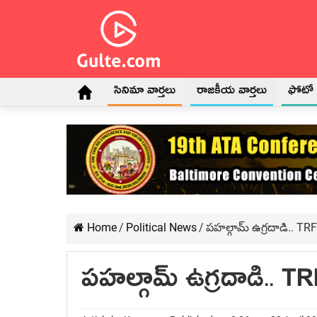
సినిమా వార్తలు
రాజకీయ వార్తలు
ఫోటో గ
Home
/
Political News
/
పహల్గామ్‌ ఉగ్రదాడి.. TR
పహల్గామ్‌ ఉగ్రదాడి.. T