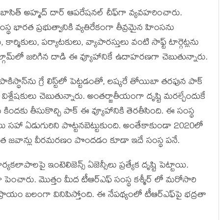
ా, బాసిత్ అహ్మద్ దార్ ఆపరేషనల్ చీఫ్‌గా వ్యవహరించారు.
ంస్థ భారత ప్రభుత్వానికి వ్యతిరేకంగా తీవ్రమైన హింసను
, కార్మికులు, పర్యాటకులు, వ్యాపారస్తులు వంటి సాఫ్ట్ టార్గెట్లను
ామ్‌లో జరిగిన దాడి ఈ వ్యూహానికే ఉదాహరణగా చెబుతున్నారు.
ాకిస్థాన్‌ను గ్రే లిస్ట్‌లో పెట్టడంతో, లష్కరే తోయిబా తరఫున పాక్
 విశ్లేషకులు చెబుతున్నారు. అంతర్జాతీయంగా దృష్టి మరల్చేందుకే
ు కిందకు తీసుకొచ్చి పాక్ ఈ వ్యూహానికి తెరతీసింది. ఈ సంస్థ
ులు సహా ఏడుగురిని పొట్టనబెట్టుకుంది. అంతేకాకుండా 2020లో
 భారత జవాన్లు వీరమరణం పొందడం కూడా ఇదే సంస్థ పనే.
కలాపాలపై ఇంటెలిజెన్స్ ఏజెన్సీలు ప్రత్యేక దృష్టి పెట్టాయి.
ెంచారు. మొత్తం మీద టీఆర్ఎఫ్ సంస్థ కశ్మీర్ లో మరోసారి
ప్రాయం బలంగా వినిపిస్తోంది. ఈ నేపథ్యంలో టీఆర్ఎఫ్‌పై భద్రతా