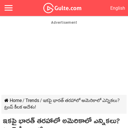
English
Home
/
Trends
/
ఇకపై భారత్ తరహాలో అమెరికాలో ఎన్నికలు?
ట్రంప్ కీలక ఆదేశం!
ఇకపై భారత్ తరహాలో అమెరికాలో ఎన్నికలు?