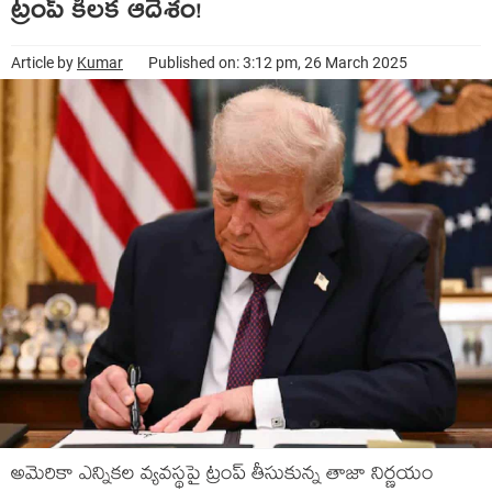
ట్రంప్ కీలక ఆదేశం!
Article by
Kumar
Published on: 3:12 pm, 26 March 2025
అమెరికా ఎన్నికల వ్యవస్థపై ట్రంప్ తీసుకున్న తాజా నిర్ణయం