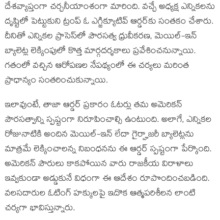
దేశవ్యాప్తంగా చర్చనీయాంశంగా మారింది. వచ్చే అధ్యక్ష ఎన్నికలను
దృష్టిలో పెట్టుకుని ట్రంప్ ఓ ఎగ్జిక్యూటివ్ ఆర్డర్‌కు సంతకం చేశారు.
దీనితో ఎన్నికల ప్రాసెస్‌లో పౌరసత్వ ధ్రువీకరణ, మెయిల్‌-ఇన్
బ్యాలెట్ల లెక్కింపులో కొత్త మార్గదర్శకాలు ప్రవేశించనున్నాయి.
గతంలో వచ్చిన ఆరోపణల నేపథ్యంలో ఈ చర్యలు మరింత
ప్రాధాన్యం సంతరించుకున్నాయి.
ఇలావుంటే, తాజా ఆర్డర్ ప్రకారం ఓటర్లు తమ అమెరికన్
పౌరసత్వాన్ని స్పష్టంగా నిరూపించాల్సి ఉంటుంది. అలాగే, ఎన్నికల
రోజునాటికి అందిన మెయిల్‌-ఇన్ లేదా గైర్హాజరీ బ్యాలెట్లను
మాత్రమే లెక్కించాలన్న నిబంధనను ఈ ఆర్డర్ స్పష్టంగా పేర్కొంది.
అమెరికన్ పౌరులు కాకపోయిన వారు రాజకీయ విరాళాలు
ఇవ్వకుండా అడ్డుకునే విధంగా ఈ ఆదేశం రూపొందించబడింది.
వలసదారుల ఓటింగ్ హక్కులపై ఇదొక ఆత్మపరిశీలన లాంటి
చర్యగా భావిస్తున్నారు.