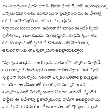
ఈ సందర్భంగా ట్రంప్ భారత్, బ్రెజిల్ వంటి దేశాల్లో అమలవుతున్న
ఎన్నికల విధానాలను ఉదాహరణగా ప్రస్తావించారు. ఈ దేశాల్లో
ఓటర్లు బయోమెట్రిక్ ఆధారంగా గుర్తింపును
నిర్ధారించుకుంటుండగా, అమెరికాలో మాత్రం ఇప్పటికీ స్వీయ
ధ్రువీకరణపై ఆధారపడడం దురదృష్టకరమని విమర్శించారు.
ఓటింగ్ విధానంలో స్థిరత లేకపోవడం వల్లే మోసాలకు,
అనుమానాలకు తావిస్తున్నాయని అభిప్రాయపడ్డారు.
“స్వేచ్ఛాయుతమైన, న్యాయమైన, మోసంలేని ఎన్నికలు మాత్రమే
ఒక రాజ్యాంగ గణతంత్రానికి బలంగా నిలుస్తాయి,” అని ట్రంప్
స్పష్టంగా పేర్కొన్నారు. గతంలో ఎన్నికల ఫలితాలపై వ్యక్తమైన
అనుమానాల నేపథ్యంలో ఈ రకమైన సంస్కరణలు ప్రజల
విశ్వాసాన్ని తిరిగి చేకూర్చే అవకాశముంది. అయితే, వ్యతిరేక
పార్టీలు ఈ ఆదేశాన్ని ప్రజాస్వామ్యంపై దాడిగా అభివర్ణించాయి.
మరి ట్రంప్ ఈ విషయంలో ఇంకా ఎలాంటి ట్విస్టులు ఇస్తాడో.