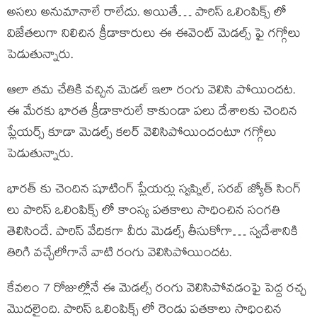
అసలు అనుమానాలే రాలేదు. అయితే… పారిస్ ఒలింపిక్స్ లో
విజేతలుగా నిలిచిన క్రీడాకారులు ఈ ఈవెంట్ మెడల్స్ ఫై గగ్గోలు
పెడుతున్నారు.
ఆలా తమ చేతికి వచ్చిన మెడల్ ఇలా రంగు వెలిసి పోయిందట.
ఈ మేరకు భారత క్రీడాకారులే కాకుండా పలు దేశాలకు చెందిన
ప్లేయర్స్ కూడా మెడల్స్ కలర్ వెలిసిపోయిందంటూ గగ్గోలు
పెడుతున్నారు.
భారత్ కు చెందిన షూటింగ్ ప్లేయర్లు స్వప్నిల్, సరబ్ జ్యోత్ సింగ్
లు పారిస్ ఒలింపిక్స్ లో కాంస్య పతకాలు సాధించిన సంగతి
తెలిసిందే. పారిస్ వేదికగా వీరు మెడల్స్ తీసుకోగా… స్వదేశానికి
తిరిగి వచ్చేలోగానే వాటి రంగు వెలిసిపోయిందట.
కేవలం 7 రోజుల్లోనే ఈ మెడల్స్ రంగు వెలిసిపోవడంఫై పెద్ద రచ్చ
మొదలైంది. పారిస్ ఒలింపిక్స్ లో రెండు పతకాలు సాధించిన