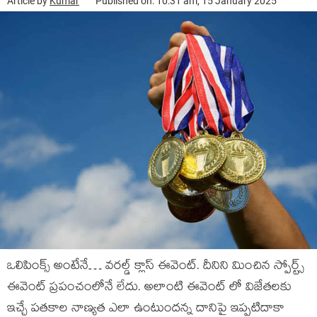
Article by
Kumar
Published on: 10:31 am, 15 January 2025
ఒలిపింక్స్ అంటేనే… వరల్డ్ క్లాస్ ఈవెంట్. దీనిని మించిన స్పోర్ట్స్
ఈవెంట్ ప్రపంచంలోనే లేదు. అలాంటి ఈవెంట్ లో విజేతలకు
ఇచ్చే పతకాల నాణ్యత ఎలా ఉంటుందన్న దానిపై ఇప్పటిదాకా