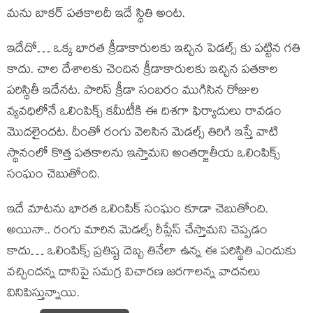
మను బాకర్ పతకాలదీ ఇదే స్థితి అంట.
ఇదేదో… ఒక్క భారత క్రీడాకారులకు ఇచ్చిన పెడల్స్ కు పట్టిన గతి
కాదు. చాల దేశాలకు చెందిన క్రీడాకారులకు ఇచ్చిన పతకాల
పరిస్థితీ ఇదేనట. పారిస్ క్రీడా సంబరం ముగిసిన రోజుల
వ్యవధిలోనే ఒలింపిక్స్ కమీటీకి ఈ దిశగా ఫిర్యాదులు రావడం
మొదలైందట. దీంతో రంగు వెలసిన మెడల్స్ తిరిగి ఇస్తే వాటి
స్థానంలో కొత్త పతకాలను ఇస్తామని అంతర్జాతీయ ఒలింపిక్స్
సంఘం చెబుతోంది.
ఇదే మాటను భారత ఒలింపిక్ సంఘం కూడా చెబుతోంది.
అయినా.. రంగు మారిన మెడల్స్ రీప్లేస్ చేస్తామని చెప్పడం
కాదు… ఒలింపిక్స్ ప్రతిష్ట దెబ్బ తినేలా ఉన్న ఈ పరిస్థితి ఎందుకు
వచ్చిందన్న దానిపై సమగ్ర విచారణ జరగాలన్న వాదనలు
వినిపిస్తున్నాయి.