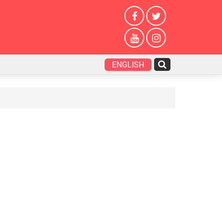
ENGLISH