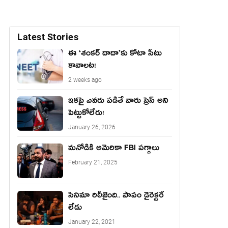
Latest Stories
ఈ ‘శంకర్ దాదా’కు కోటా సీటు
కావాలట!
2 weeks ago
ఇకపై ఎవరు పడితే వారు ప్రెస్ అని
పెట్టుకోలేరు!
January 26, 2026
మనోడికి అమెరికా FBI పగ్గాలు
February 21, 2025
సినిమా రిలీజైంది.. పాపం డైరెక్టరే
లేడు
January 22, 2021