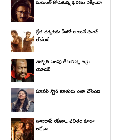
సుమంత్ కోరుకున్న ఫలితం దక్కిందా
క్రేజీ దర్శకుడు హీరో అయితే సౌండ్
లేదేంటి
శాశ్వత సెలవు తీసుకున్న బిక్షు
యాదవ్
సూపర్ స్టార్ కూతురు ఎలా చేసింది
డాటరాఫ్ రవీనా... ఫలితం కూడా
అదేనా