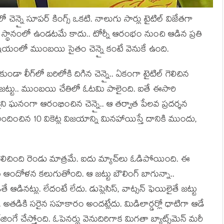
లో చెన్నై సూపర్ కింగ్స్ ఒకటి. నాలుగు సార్లు టైటిల్ విజేతగా
 స్థానంలో ఉండటమే కాదు.. టోర్నీ ఆరంభం నుంచి ఆడిన ప్రతి
ఈ విషయంలో ముంబయి సైతం చెన్నై కంటే వెనుకే ఉంది.
ుండా లీగ్‌లో బరిలోకి దిగిన చెన్నై.. ఏకంగా టైటిల్ గెలిచిన
ఆ జట్టు.. ముంబయి చేతిలో ఓటమి పాలైంది. ఐతే ఈసారి
ని ఘనంగా ఆరంభించిన చెన్నై.. ఆ తర్వాత పేలవ ప్రదర్శన
ి అందించిన 10 వికెట్ల విజయాన్ని మినహాయిస్తే దానికి ముందు,
గెలిచింది రెండు మాత్రమే. ఐదు మ్యాచ్‌లు ఓడిపోయింది. ఈ
ఆందోళన కలుగుతోంది. ఆ జట్టు బౌలింగ్ బాగున్నా..
 ఆడినట్లు. లేదంటే లేదు. డుప్లెసిస్, వాట్సన్ ఫెయిలైతే జట్టు
 అతడికి సరైన సహకారం అందట్లేదు. మిడిలార్డర్లో ధాటిగా ఆడే
ింగే చేస్తోంది. ఓపెనర్లు వెనుదిరిగాక మిగతా బ్యాట్స్‌మెన్ మరీ