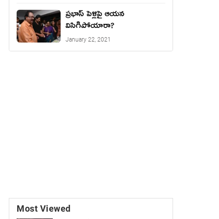
ప్రభాస్ పెళ్లిపై ఆయన
విసిగిపోయారా?
January 22, 2021
Most Viewed