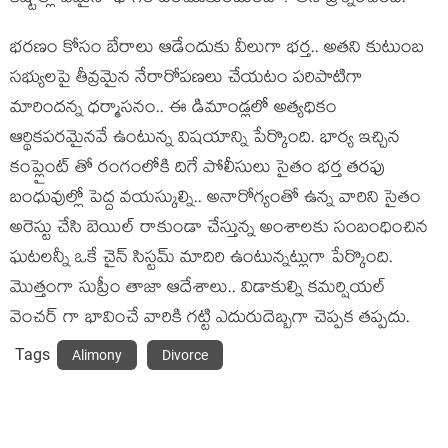
భరణం కోసం బేరాలు ఆడేందుకు వీలుగా భర్త.. అతని కుటుంబ
సభ్యులపై తీవ్రమైన నేరారోపణలు చేయటం పరిపాటిగా
మారిందన్న ధర్మాసనం.. ఈ డిమాండ్లలో అత్యధికం
ఆర్థికపరమైనవే ఉంటున్న విషయాన్ని పేర్కొంది. భార్య ఇచ్చిన
కంప్లైంట్ తో రంగంలోకి దిగే పోలీసులు సైతం భర్త తరఫు
బంధువుల్లో పెద్ద వయస్కుల్ని.. అనారోగ్యంతో ఉన్న వారిని సైతం
అరెస్టు చేసి బెయిల్ రాకుండా చేస్తున్న అంశాలకు సంబంధించిన
ఘటలన్నీ ఒకే చైన్ సిస్టమ్ మాదిరి ఉంటున్నట్లుగా పేర్కొంది.
మొత్తంగా సుప్రీం తాజా ఆదేశాలు.. విడాకుల్ని కమర్షియల్
వెంచర్ గా భావించే వారికి గట్టి ఎదురుదెబ్బగా చెప్పక తప్పదు.
Tags
Alimony
Divorce