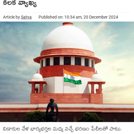
కీలక వ్యాఖ్య
Article by
Satya
Published on: 10:34 am, 20 December 2024
విడాకుల వేళ భార్యభర్తల మధ్య వచ్చే భరణం పేచీలతో పాటు.