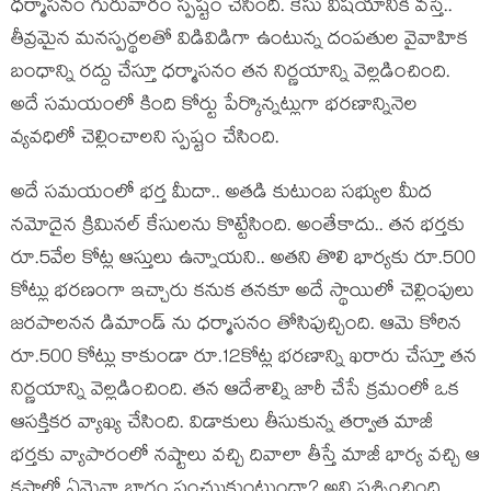
ధర్మాసనం గురువారం స్పష్టం చేసింది. కేసు విషయానికి వస్తే..
తీవ్రమైన మనస్పర్థలతో విడివిడిగా ఉంటున్న దంపతుల వైవాహిక
బంధాన్ని రద్దు చేస్తూ ధర్మాసనం తన నిర్ణయాన్ని వెల్లడించింది.
అదే సమయంలో కింది కోర్టు పేర్కొన్నట్లుగా భరణాన్నినెల
వ్యవధిలో చెల్లించాలని స్పష్టం చేసింది.
అదే సమయంలో భర్త మీదా.. అతడి కుటుంబ సభ్యుల మీద
నమోదైన క్రిమినల్ కేసులను కొట్టేసింది. అంతేకాదు.. తన భర్తకు
రూ.5వేల కోట్ల ఆస్తులు ఉన్నాయని.. అతని తొలి భార్యకు రూ.500
కోట్లు భరణంగా ఇచ్చారు కనుక తనకూ అదే స్థాయిలో చెల్లింపులు
జరపాలనన డిమాండ్ ను ధర్మాసనం తోసిపుచ్చింది. ఆమె కోరిన
రూ.500 కోట్లు కాకుండా రూ.12కోట్ల భరణాన్ని ఖరారు చేస్తూ తన
నిర్ణయాన్ని వెల్లడించింది. తన ఆదేశాల్ని జారీ చేసే క్రమంలో ఒక
ఆసక్తికర వ్యాఖ్య చేసింది. విడాకులు తీసుకున్న తర్వాత మాజీ
భర్తకు వ్యాపారంలో నష్టాలు వచ్చి దివాలా తీస్తే మాజీ భార్య వచ్చి ఆ
కష్టాల్లో ఏమైనా భాగం పంచుుకుంటుందా? అని ప్రశ్నించింది.