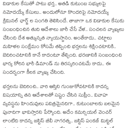
విడాకుల కేసుతో పాటు భర్త.. అతడి కుటుంబ సభ్యులపై
నమోదయ్యే కేసులు.. అందులోనూ కొందరిపై నమోదయ్యే
క్రిమినల్ ఛార్జ్ ల సంగతి తెలిసిందే. తాజాగా ఒక విడాకుల కేసుకు
సంబంధించిన తుది ఆదేశాలు జారీ చేసే వేళ.. సంచలన వ్యాఖ్యలు
చేసింది దేశ అత్యున్నత న్యాయస్థానం. అంతేకాదు.. చట్టాలు
మహిళల సంక్షేమం కోసమే తప్పించి భర్తలను శిక్షించటానికి..
బెదిరించటానికి కానే కాదంటూ తేల్చింది. భరణానికి సంబంధించి
భార్య కోరిన భారీ డిమాండ్ ను తిరస్కరించటమే కాదు.. ఈ
సందర్భంగా కీలక వ్యాఖ్య చేసింది.
భర్తలను బెదిరించి.. వారి ఆస్తిని గుంజుకోవటానికి కాదన్న
విషయాన్ని తన ఆదేశాలతో సష్టం చేసిన సుప్రీం.. వివాహ
వ్యవస్థను హిందువులు పవిత్రమైనదిగా.. కుటుంబాలకు బలమైన
పునాదిగా భావిస్తారని పేర్కొంది. అదేం కమర్షియల్ వెంచర్
లాంటిది కాదన్న జస్టిస్ బీవీ నాగరత్న.. జస్టిస్ పంకజ్ మిట్టల్