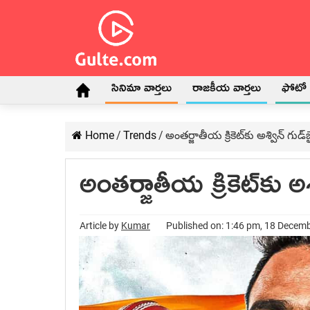
సినిమా వార్తలు
రాజకీయ వార్తలు
ఫోటో గ
Home
/
Trends
/
అంతర్జాతీయ క్రికెట్‌కు అశ్విన్ గుడ్‌బ
అంతర్జాతీయ క్రికెట్‌కు అశ్
Article by
Kumar
Published on: 1:46 pm, 18 Decem