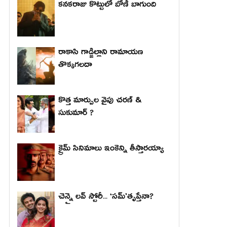
కనకరాజు కొట్టులో బోణీ బాగుంది
రాకాసి గాడ్జిల్లాని రామాయణ
తొక్కగలదా
కొత్త మార్పుల వైపు చరణ్ &
సుకుమార్ ?
క్రైమ్ సినిమాలు ఇంకెన్ని తీస్తారయ్యా
చెన్నై లవ్ స్టోరీ... ‘సమ్’తృప్తేనా?