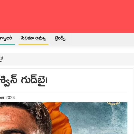
్యాలరీ
సినిమా రివ్యూ
ట్రెండ్స్
ై!
విన్ గుడ్‌బై!
ber 2024