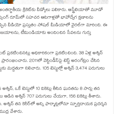
అంతర్జాతీయ క్రికెట్‌కు వీడ్కోలు పలికారు. ఆస్ట్రేలియాతో మూడో
డ్రెస్సింగ్ రూమ్‌లో సహచర ఆటగాళ్లతో భావోద్వేగ క్షణాలను
చెప్పిన వీడియో ప్రస్తుతం సోషల్ మీడియాలో వైరల్‌గా మారింది. ఈ
ిన విజయాలను, టీమిండియాకు అందించిన సేవలను గుర్తు
ంట్ ప్రకటించినట్లు అధికారికంగా ప్రకటించింది. 38 ఏళ్ల అశ్విన్
్రారంభించారు. 2011లో వెస్టిండీస్‌పై టెస్ట్ అరంగేట్రం చేసిన
 మద్దతుగా నిలిచారు. 105 టెస్టుల్లో అశ్విన్ 3,474 పరుగులు
 అశ్విన్, ఒకే టెస్టులో 10 వికెట్లు తీసిన ఘనతను 8 సార్లు తన
చ్‌లు ఆడిన అశ్విన్ 707 పరుగులు చేయగా, 156 వికెట్లు తీశారు.
అశ్విన్ తన కెరీర్‌లో అన్ని ఫార్మాట్లలోనూ స్ఫూర్తిదాయక ప్రదర్శన
ుద్ర వేశారు.