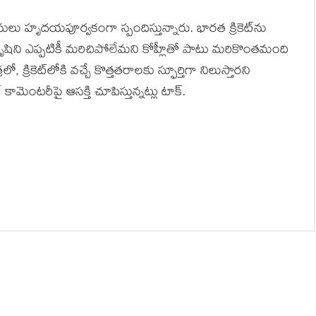
మానులు హృదయపూర్వకంగా స్పందిస్తున్నారు. భారత క్రికెట్‌ను
షిని ఎప్పటికీ మరిచిపోలేమని కోహ్లీతో పాటు మరికొంతమంది
, క్రికెట్‌లోకి వచ్చే కొత్తతరాలకు స్ఫూర్తిగా నిలుస్తారని
 కామెంటరీపై ఆసక్తి చూపిస్తున్నట్లు టాక్.