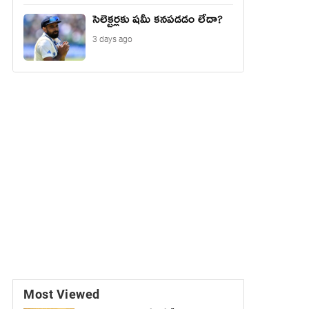
సెలెక్టర్లకు షమీ కనపడడం లేదా?
3 days ago
Most Viewed