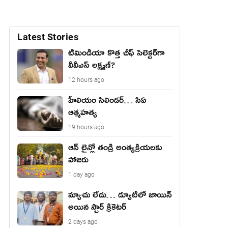
Latest Stories
టీమిండియా కొత్త చీఫ్ సెలెక్టర్‌గా
వీవీఎస్ లక్ష్మణ్?
12 hours ago
హీలియం సిలిండర్… సిఏ
ఆత్మహత్య
19 hours ago
ఆన్ లైన్లో తండ్రి అంత్యక్రియలకు
హాజరు
1 day ago
మ్యాచు లేదు… డ్యూటీలో జాయిన్
అయిన స్టార్ క్రికెటర్
2 days ago