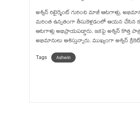
అశ్విన్ రిటైర్మెంట్‌ గురించి మాజీ ఆటగాళ్లు, అభి
మరింత ఉన్నతంగా తీసుకెళ్లడంలో ఆయన చేసిన కృ
ఆటగాళ్లు అభిప్రాయపడ్డారు. ఇకపై అశ్విన్ కొత్త పాత్రలో
అభిమానులు ఆశిస్తున్నారు. ముఖ్యంగా అశ్విన్ క్రికెట్
Tags
Ashwin