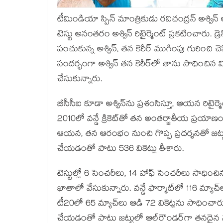
టీమిండియా స్పిన్ మాంత్రికుడు రవిచంద్రన్ అశ్విన్ 
టెస్టు అనంతరం అశ్విన్ రిటైర్మెంట్ ప్రకటించారు. 
పంచుకున్న అశ్విన్, తన కెరీర్‌ ముగింపు గురించి 
సందర్భంగా అశ్విన్ తన కెరీర్‌లో తాను సాధించ
చేసుకున్నారు.
బీసీసీఐ కూడా అశ్విన్‌ను ప్రశంసిస్తూ, ఆయన రిటైర్మె
2010లో వన్డే క్రికెట్‌తో తన అంతర్జాతీయ ప్రయాణం ప
ఆయన, తన ఆరంభం నుంచి గొప్ప ప్రదర్శనతో జట్టుకు
చేయడంతో పాటు 536 వికెట్లు తీశారు.
టెస్టుల్లో 6 సెంచరీలు, 14 హాఫ్ సెంచరీలు సాధించిన
ఖాతాలో వేసుకున్నారు. వన్డే ఫార్మాట్‌లో 116 మ్యా
టీ20లో 65 మ్యాచ్‌లు ఆడి 72 వికెట్లను సాధించారు. 
చేయడంతో పాటు జట్టులో ఆల్‌రౌండర్‌గా తనదైన మ