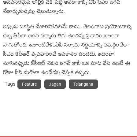
అనవసరమైన లొల్లికి చెక్ పెట్టే అవకాశాన్ని ఏపీ సీఎం జగన్
చేజార్చుకున్నట్లు చెబుతున్నారు.
ఇప్పుడు పరిస్థితి చేజారిపోవటమే కాదు.. తెలంగాణ ప్రయోజనాల్ని
దెబ్బ తీసేలా జగన్ సర్కారు తీరు ఉందన్న ప్రచారం బలంగా
సాగుతోంది. ఇలాంటివేళ..ఏపీ సర్కారు నిర్ణయాన్ని సమర్థించేలా
సీఎం కేసీఆర్ వ్యవహరించే అవకాశం ఉండదు. ఇదంతా
చూసినప్పుడు కేసీఆర్ చెవిన జగన్ కానీ ఒక మాట వేసి ఉంటే ఈ
రోజు సీన్ మరోలా ఉండేదని చెప్పక తప్పదు.
Tags
Feature
Jagan
Telangana