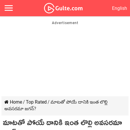
English
Home
/
Top Rated
/
మాటతో పోయే దానికి ఇంత లొల్లి
అవసరమా జగన్?
మాటతో పోయే దానికి ఇంత లొల్లి అవసరమా