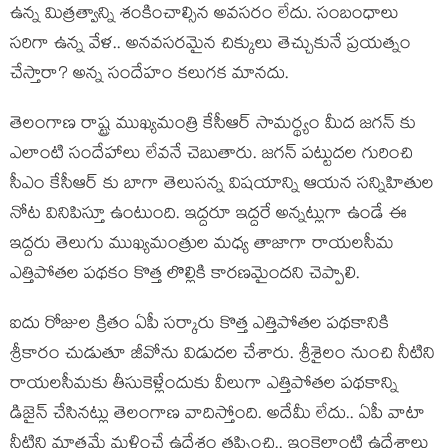
ఉన్న మిత్రత్వాన్ని శంకించాల్సిన అవసరం లేదు. సంబంధాలు
సరిగా ఉన్న వేళ.. అనవసరమైన చిక్కులు తెచ్చుకునే ప్రయత్నం
చేస్తారా? అన్న సందేహం కలుగక మానదు.
తెలంగాణ రాష్ట్ర ముఖ్యమంత్రి కేసీఆర్ సామర్థ్యం మీద జగన్ కు
ఎలాంటి సందేహాలు లేవనే చెబుతారు. జగన్ పట్టుదల గురించి
సీఎం కేసీఆర్ కు బాగా తెలుసన్న విషయాన్ని ఆయన సన్నిహితుల
నోట వినిపిస్తూ ఉంటుంది. ఇద్దరూ ఇద్దరే అన్నట్లుగా ఉండే ఈ
ఇద్దరు తెలుగు ముఖ్యమంత్రుల మధ్య తాజాగా రాయలసీమ
ఎత్తిపోతల పథకం కొత్త లొల్లికి కారణమైందని చెప్పాలి.
ఐదు రోజుల క్రితం ఏపీ సర్కారు కొత్త ఎత్తిపోతల పథకానికి
శ్రీకారం చుడుతూ జీవోను విడుదల చేశారు. శ్రీశైలం నుంచి నీటిని
రాయలసీమకు తీసుకెళ్లేందుకు వీలుగా ఎత్తిపోతల పథకాన్ని
డిజైన్ చేసినట్లు తెలంగాణ వాదిస్తోంది. అదేమీ లేదు.. ఏపీ వాటా
నీటిని మాత్రమే మళ్లించే ఉద్దేశం తప్పించి.. ఇంకెలాంటి ఉద్దేశాలు