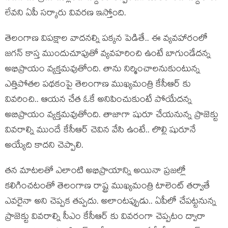
లేవని ఏపీ సర్కారు వివరణ ఇస్తోంది.
తెలంగాణ విపక్షాల వాదనల్ని పక్కన పెడితే.. ఈ వ్యవహారంలో
జగన్ కాస్త ముందుచూపుతో వ్యవహరించి ఉంటే బాగుండేదన్న
అభిప్రాయం వ్యక్తమవుతోంది. తాను నిర్మించాలనుకుంటున్న
ఎత్తిపోతల పథకంపై తెలంగాణ ముఖ్యమంత్రి కేసీఆర్ కు
వివరించి.. ఆయన చేత ఓకే అనిపించుకుంటే పోయేదన్న
అబిప్రాయం వ్యక్తమవుతోంది. తాజాగా షురూ చేయనున్న ప్రాజెక్టు
వివరాల్ని ముందే కేసీఆర్ చెవిన వేసి ఉంటే.. లొల్లి షురూనే
అయ్యేది కాదని చెప్పాలి.
తన మాటలతో ఎలాంటి అభిప్రాయాన్ని అయినా ప్రజల్లో
కలిగించటంతో తెలంగాణ రాష్ట్ర ముఖ్యమంత్రి టాలెంట్ తర్వాతే
ఎవరైనా అని చెప్పక తప్పదు. అలాంటప్పుడు.. ఏపీలో చేపట్టనున్న
ప్రాజెక్టు వివరాల్ని సీఎం కేసీఆర్ కు వివరంగా చెప్పటం ద్వారా