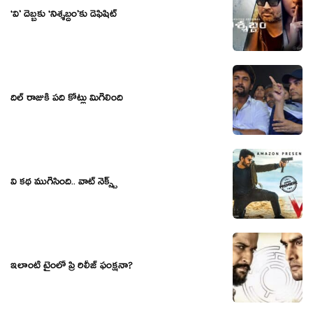
‘వి’ దెబ్బకు ‘నిశ్శబ్దం’కు డెఫిషిట్
దిల్‍ రాజుకి పది కోట్లు మిగిలింది
వి క‌థ ముగిసింది.. వాట్ నెక్స్ట్
ఇలాంటి టైంలో ప్రి రిలీజ్ ఫంక్షనా?