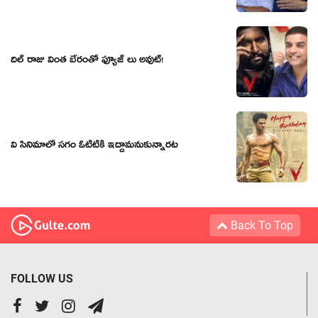
దిల్ రాజు వింత బేరంతో ఫ్యూజ్ లు అవుట్!
వి సినిమాలో స‌గం ఓటీటీకి ఇద్దామ‌నుకున్నార‌ట‌
Back To Top
FOLLOW US