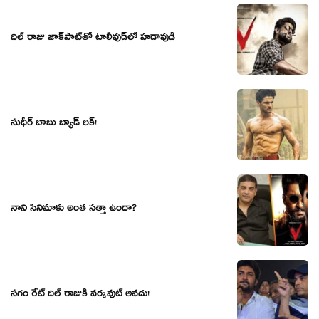
దిల్‍ రాజు జాక్‍పాట్‍తో టాలీవుడ్‍లో హడావుడి
సుధీర్‍ బాబు బ్యాడ్‍ లక్‍!
నాని సినిమాకు అంత సత్తా ఉందా?
సగం రేట్ దిల్ రాజుకి వర్కవుట్ అవదు!