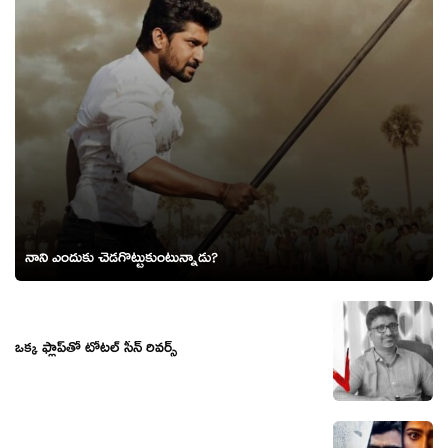
నాని ఎందుకు చెడ‌గొట్టుకుంటున్నాడు?
ఒక్క ఫ్లాప్‍తో టోటల్ సీన్ రివర్స్