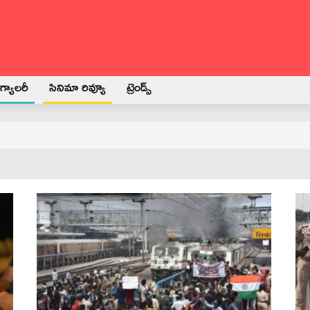
్యాలరీ
సినిమా రివ్యూ
ట్రెండ్స్