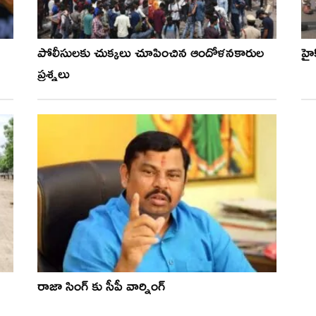
పోలీసులకు చుక్కలు చూపించిన ఆందోళనకారుల
హై
ప్రశ్నలు
రాజా సింగ్ కు సీపీ వార్నింగ్