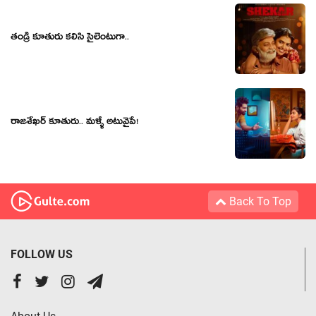
తండ్రీ కూతురు కలిసి సైలెంటుగా..
రాజ‌శేఖ‌ర్ కూతురు.. మళ్ళీ అటువైపే!
Back To Top
FOLLOW US