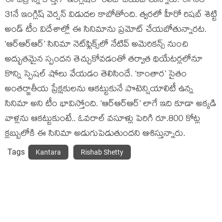
ఈ చిత్రాన్ని కొత్తగా ఇంగ్లిష్‌లో రిలీజ్ చేయబోతున్నారు. ఈ నెల
31నే ఇంగ్లిష్ వెర్షన్ విడుదల కాబోతోంది. త్వరలో హీరో రిషబ్ శెట్టి
అండ్ టీం విదేశాల్లో ఈ సినిమాను ప్రమోట్ చేయబోతున్నారట.
‘ఆర్ఆర్ఆర్’ సినిమా నెట్‌ఫ్లిక్స్‌లో నేటివ్ అమెరికన్స్ నుంచి
అద్భుతమైన స్పందన తెచ్చుకోవడంతో తర్వాత థియేటర్లలోనూ
కొన్ని స్పెషల్ షోలు వేయడం తెలిసిందే. ‘కాంతార’ సైతం
అంతర్జాతీయ ప్రేక్షకులను ఆకట్టుకునే పొటెన్షియాలిటీ ఉన్న
సినిమా అని టీం భావిస్తోంది. ‘ఆర్ఆర్ఆర్’ లాగే ఇది కూడా అక్కడి
వాళ్లను ఆకట్టుకుంటే.. ఓవరాల్ వసూళ్లు పెరిగి రూ.800 కోట్ల
క్లబ్బులోకి ఈ సినిమా అడుగుపెడుతుందని ఆశిస్తున్నారు.
Tags
Kantara
Rishab Shetty