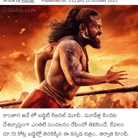
Article by
Kumar
Published on: 5:22 pm, 22 October 2025
కాంతార అనే లో బడ్జెట్ రీజనల్ మూవీ.. మూడేళ్ల కిందట
దేశవ్యాప్తంగా ఎంతటి సంచలనం రేపిందో తెలిసిందే. కేవలం
రూ.15 కోట్ల బడ్జెట్లో తెరకెక్కిన ఈ కన్నడ చిత్రం.. తర్వాత హిందీ,