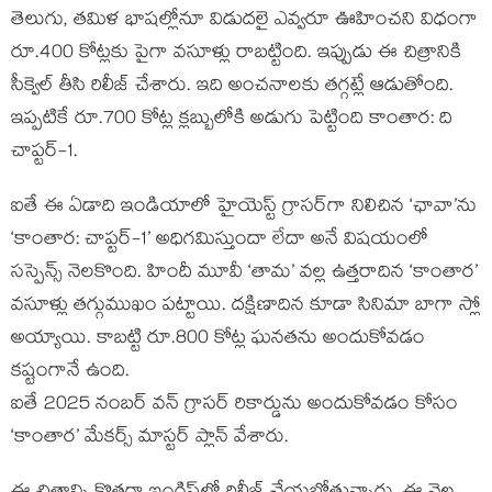
తెలుగు, తమిళ భాషల్లోనూ విడుదలై ఎవ్వరూ ఊహించని విధంగా
రూ.400 కోట్లకు పైగా వసూళ్లు రాబట్టింది. ఇప్పుడు ఈ చిత్రానికి
సీక్వెల్ తీసి రిలీజ్ చేశారు. ఇది అంచనాలకు తగ్గట్లే ఆడుతోంది.
ఇప్పటికే రూ.700 కోట్ల క్లబ్బులోకి అడుగు పెట్టింది కాంతార: ది
చాప్టర్-1.
ఐతే ఈ ఏడాది ఇండియాలో హైయెస్ట్ గ్రాసర్‌గా నిలిచిన ‘ఛావా’ను
‘కాంతార: చాప్టర్-1’ అధిగమిస్తుందా లేదా అనే విషయంలో
సస్పెన్స్ నెలకొంది. హిందీ మూవీ ‘తామ’ వల్ల ఉత్తరాదిన ‘కాంతార’
వసూళ్లు తగ్గుముఖం పట్టాయి. దక్షిణాదిన కూడా సినిమా బాగా స్లో
అయ్యాయి. కాబట్టి రూ.800 కోట్ల ఘనతను అందుకోవడం
కష్టంగానే ఉంది.
ఐతే 2025 నంబర్ వన్ గ్రాసర్ రికార్డును అందుకోవడం కోసం
‘కాంతార’ మేకర్స్ మాస్టర్ ప్లాన్ వేశారు.