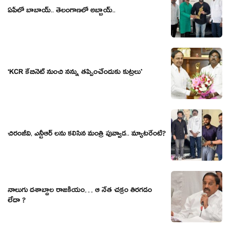
ఏపీలో బాబాయ్.. తెలంగాణలో అబ్బాయ్..
‘KCR కేబినెట్ నుంచి న‌న్ను తప్పించేందుకు కుట్ర‌లు’
చిరంజీవి, ఎన్టీఆర్ లను కలిసిన మంత్రి పువ్వాడ.. మ్యాటరేంటి?
నాలుగు ద‌శాబ్దాల రాజ‌కీయం… ఆ నేత చ‌క్రం తిర‌గ‌డం
లేదా ?