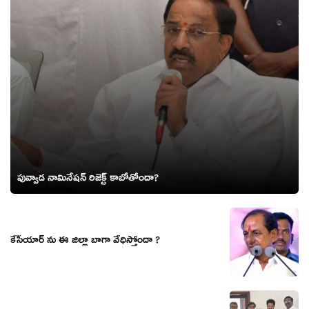
పువ్వాడ నామినేషన్ రిజెక్ట్ కాబోతోందా?
కేసీయార్ ను ఈ జిల్లా బాగా వేధిస్తోందా ?