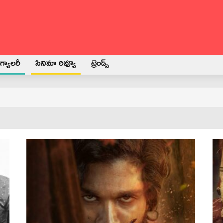
్యాలరీ
సినిమా రివ్యూ
ట్రెండ్స్