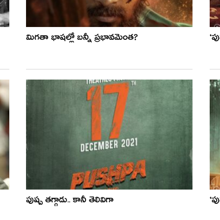
మిగతా భాషల్లో బన్నీ ప్రభావమెంత?
‘పు
పుష్ప తగ్గాడు.. కానీ తెలివిగా
‘పు