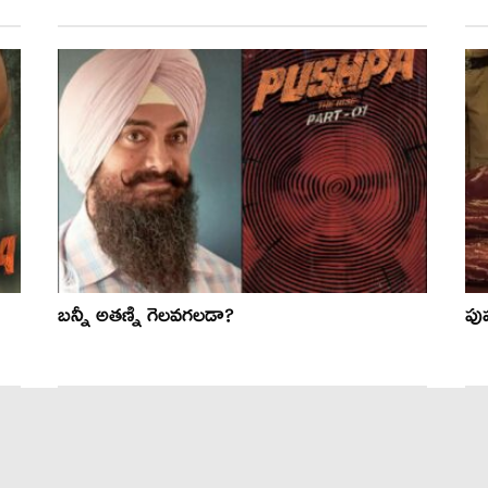
బన్నీ అతణ్ని గెలవగలడా?
పుష