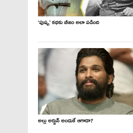
‘పుష్ప’ కథకు బీజం అలా పడింది
అల్లు అర్జున్ అందుకే ఆగాడా?