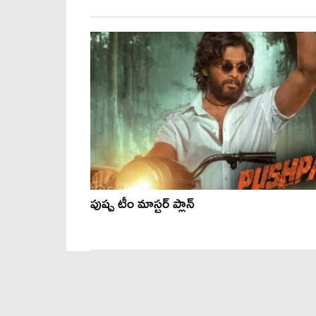
పుష్ప టీం మాస్ట‌ర్ ప్లాన్