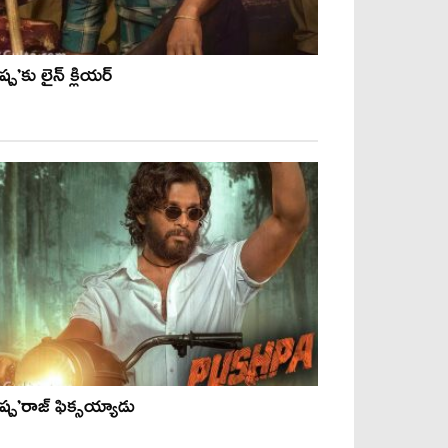
ష్ప’కు లైన్ క్లియర్
ష్ప’రాజ్ ఫిక్సయ్యాడు