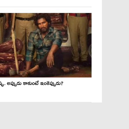
్ఫ.. అప్పుడు కాకుంటే ఇంకెప్పుడు?