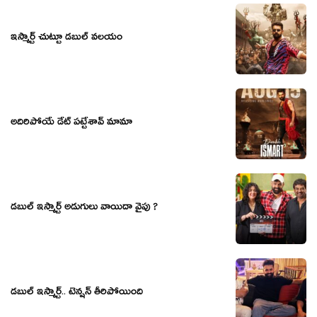
ఇస్మార్ట్ చుట్టూ డబుల్ వలయం
అదిరిపోయే డేట్ పట్టేశావ్ మామా
డబుల్ ఇస్మార్ట్ అడుగులు వాయిదా వైపు ?
డబుల్ ఇస్మార్ట్.. టెన్షన్ తీరిపోయింది