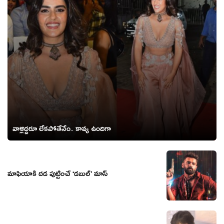
వాళ్లిద్దరూ లేకపోతేనేం.. కావ్య ఉందిగా
మాఫియాకి దడ పుట్టించే ‘డబుల్’ మాస్