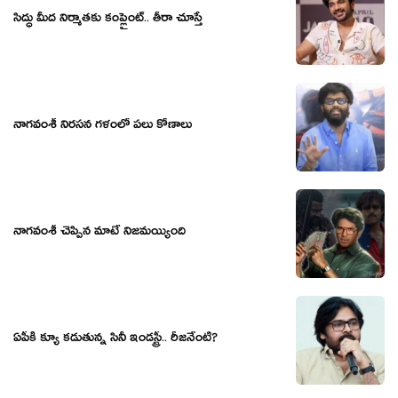
సిద్ధు మీద నిర్మాతకు కంప్లైంట్.. తీరా చూస్తే
నాగవంశీ నిరసన గళంలో పలు కోణాలు
నాగవంశీ చెప్పిన మాటే నిజమయ్యింది
ఏపీకి క్యూ క‌డుతున్న సినీ ఇండ‌స్ట్రీ.. రీజ‌నేంటి?