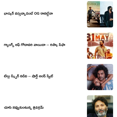
భాస్కర్ వస్తున్నాడంటే OG రానట్టేనా
గ్యాంగ్స్ అఫ్ గోదావరి వాయిదా – రిస్కా సేఫా
టిల్లు స్క్వేర్ నిడివి – షార్ట్ అండ్ స్వీట్
చూసి నవ్వుకుంటున్న త్రివిక్రమ్