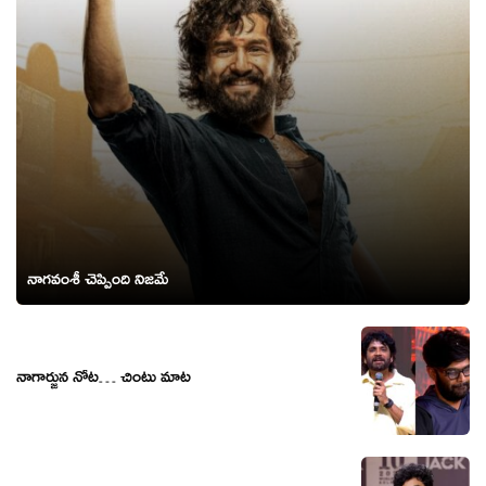
నాగ‌వంశీ చెప్పింది నిజమే
నాగార్జున నోట‌… చింటు మాట‌