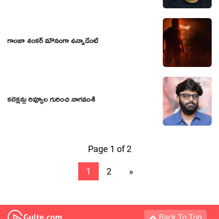
గాంజా శంకర్ మౌనంగా ఉన్నాడేంటి
కలెక్షన్లు రివ్యూల గురించి నాగవంశీ
Page 1 of 2
1
2
»
Back To Top