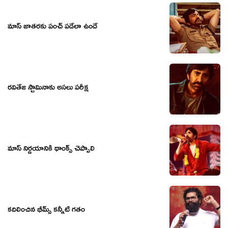
మాస్ జాత‌ర‌కు పంచ్ ప‌డేలా ఉందే
రవితేజ స్టామినాకు అసలు పరీక్ష
మాస్ నిర్ణయానికి థాంక్స్ చెప్పాలి
కదిలించిన భీమ్స్ కన్నీటి గతం