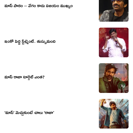
మాస్ పాఠం – వేగం కాదు విజయం ముఖ్యం
ఇంకో పెద్ద స్టేట్మెంట్.. తుస్సుమంది
మాస్ రాజా టార్గెట్ ఎంత?
‘మాస్’ మెచ్చుకుంటే చాలు ‘రాజా’