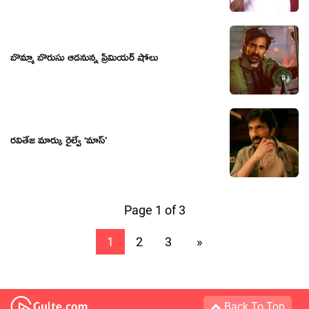
బొమ్మా బొరుసు ఆడనున్న ప్రీమియర్ షోలు
రవితేజ మార్కు రైల్వే ‘మాస్’
Page 1 of 3
1
2
3
»
Back To Top