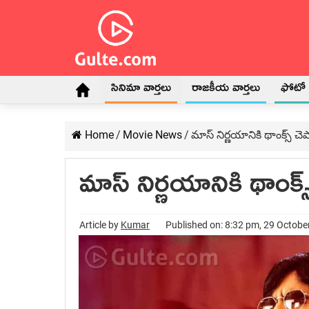
సినిమా వార్తలు
రాజకీయ వార్తలు
ఫోటో గ
Home
/
Movie News
/
మాస్ నిర్ణయానికి థాంక్స్ చెప
మాస్ నిర్ణయానికి థాంక్స్
Article by
Kumar
Published on: 8:32 pm, 29 Octobe