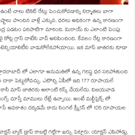
ే చాలు టికెట్ రేట్లు పెంచుకోవడాన్ని నిర్మాతలు బాగా
నష్టాలు పొందిన వాళ్లే ఎక్కువ. ధరలు అధికంగా ఉన్న కారణంగా
 ముద్ర పడటం పరిపాటిగా మారింది. మిరాయ్ కు ఎలాంటి పెంపు
భై కోట్ల గ్రాస్ దాటేసి వావ్ అనిపించింది. కేవలం రేట్ల కారణంగా
తి పొటెన్షియాలిటీని వాడుకోలేకపోయాయి. ఇక మాస్ జాతరకు కూడా
దు. హైదరాబాద్ లో ఎలాగూ అనుమతిలో ఉన్న గరిష్ట ధర సరిపోతుంది
ాయల దాకా పెట్టుకోవచ్చు. ఎటొచ్చి ఏపీలో ఇది 177 రూపాయలే
ు. కానీ మాస్ జాతరకు అలాంటి రిస్క్ చేయలేదు. విజయవాడ
స్ చూస్తే మాములు రేట్లే ఉన్నాయి. అంటే మల్టీప్లెక్స్ లో
సే అవకాశం దక్కడమే కాదు సింగల్ స్క్రీన్ లో 105 రూపాయల
న్ బ్యాక్ డ్రాప్ కాబట్టి గట్టిగా ఖర్చు పెట్టారు. యాక్షన్ ఎపిసోడ్లు,