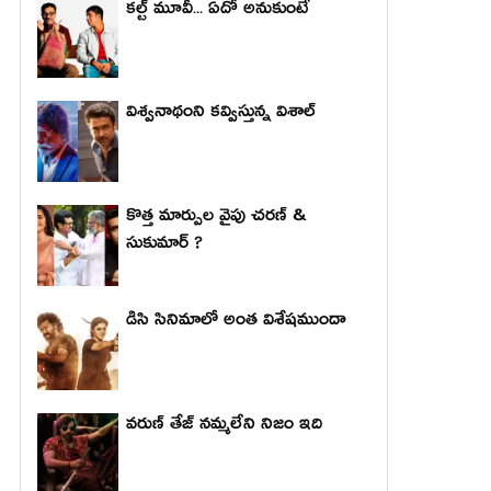
కల్ట్ మూవీ... ఏదో అనుకుంటే
విశ్వనాథంని కవ్విస్తున్న విశాల్
కొత్త మార్పుల వైపు చరణ్ &
సుకుమార్ ?
డిసి సినిమాలో అంత విశేషముందా
వరుణ్ తేజ్ నమ్మలేని నిజం ఇది