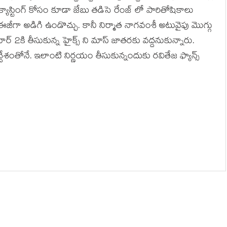
ా క్యాస్టింగ్ కోసం కూడా జేబు తడిసె రేంజ్ లో పారితోషికాలు
 ఈజీగా అడిగి ఉండొచ్చు. కానీ నిర్మాత నాగవంశీ అటువైపు మొగ్గు
వార్ 2కి తీసుకున్న హైక్స్ ని మాస్ జాతరకు వద్దనుకున్నారు.
దేశంతోనే. ఇలాంటి నిర్ణయం తీసుకున్నందుకు రవితేజ ఫ్యాన్స్