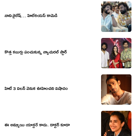
నాని-శైలేష్… హిలేరియస్ కామెడీ
కొత్త కబుర్లు పంచుకున్న న్యాచురల్ స్టార్
హిట్ 3 విలన్ వెనుక ఊహించని విషాదం
ఈ అమ్మాయి యాక్టరే కాదు.. డాక్టర్ కూడా