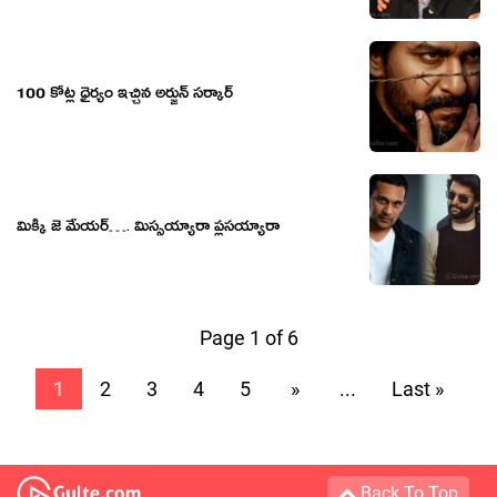
100 కోట్ల ధైర్యం ఇచ్చిన అర్జున్ సర్కార్
మిక్కీ జె మేయర్…. మిస్సయ్యారా ప్లసయ్యారా
Page 1 of 6
1
2
3
4
5
»
...
Last »
Back To Top