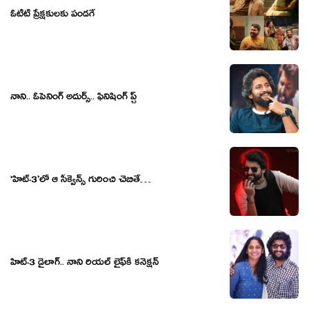
ఓటీటీ ప్రేక్షకులకు పండగే
నాని.. ఓపెనింగ్ అదుర్స్.. ఫినిషింగ్ ప్చ్
‘హిట్-3’లో ఆ సీక్వెన్స్ గురించి చెబితే…
హిట్-3 డైలాగ్.. నాని రియల్ లైఫ్‌కి కనెక్షన్