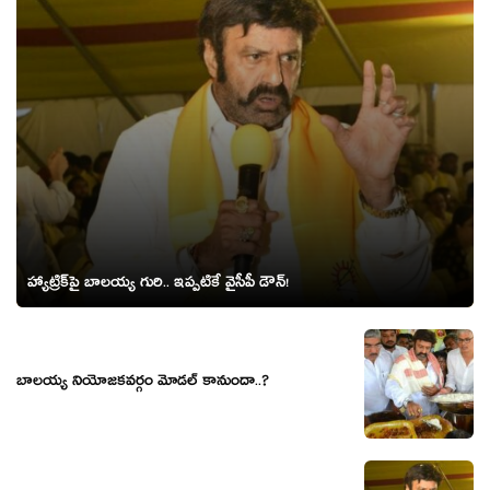
హ్యాట్రిక్‌పై బాల‌య్య గురి.. ఇప్ప‌టికే వైసీపీ డౌన్‌!
బాల‌య్య నియోజ‌క‌వ‌ర్గం మోడ‌ల్ కానుందా..?