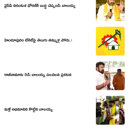
వైసీపీ నిరంకుశ ధోర‌ణికి బుద్ధి చెప్పండి: బాల‌య్య‌
హిందూపురం టికెట్‌పై తెలుగు త‌మ్ముళ్ల పోరు..!
రాజీనామాకు రెడీ: బాల‌య్య సంచ‌ల‌న ప్ర‌క‌ట‌న‌
మళ్లీ అభిమానిని కొట్టిన బాలయ్య