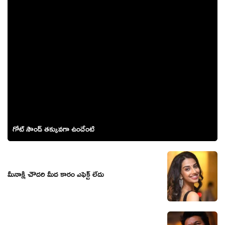
గోట్ సౌండ్ తక్కువగా ఉందేంటి
మీనాక్షి చౌదరి మీద కారం ఎఫెక్ట్ లేదు