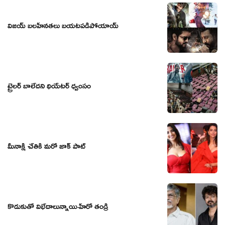
విజ‌య్ బ‌ల‌హీన‌త‌లు బ‌య‌ట‌ప‌డిపోయాయ్
ట్రైలర్ బాలేదని థియేటర్ ధ్వంసం
మీనాక్షి చేతికి మరో జాక్ పాట్
కొడుకుతో విభేదాలున్నాయి-హీరో తండ్రి