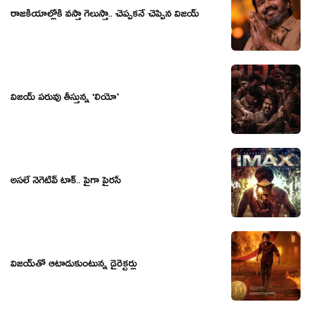
రాజకీయాల్లోకి వస్తా గెలుస్తా.. చెప్పకనే చెప్పిన విజయ్
విజయ్ పరువు తీస్తున్న ‘లియో’
అసలే నెగెటివ్ టాక్.. పైగా పైరసీ
విజయ్‌తో ఆటాడుకుంటున్న డైరెక్టర్లు