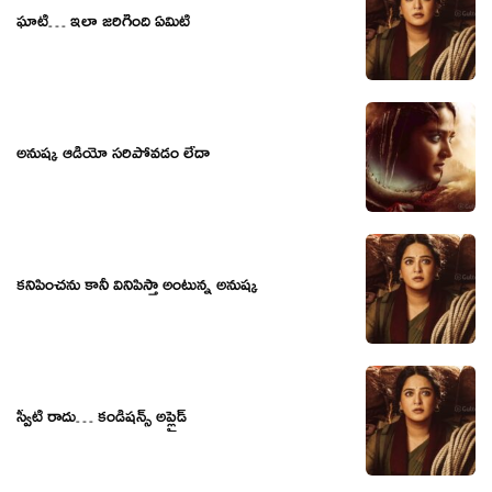
ఘాటీ… ఇలా జరిగింది ఏమిటి
అనుష్క ఆడియో సరిపోవడం లేదా
కనిపించను కానీ వినిపిస్తా అంటున్న అనుష్క
స్వీటీ రాదు… కండీషన్స్ అప్లైడ్