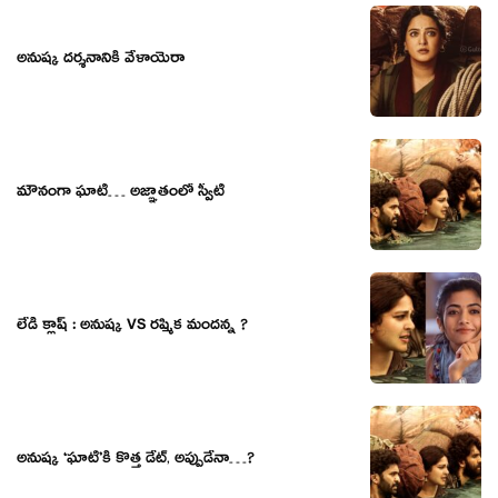
అనుష్క దర్శనానికి వేళాయెరా
మౌనంగా ఘాటీ… అజ్ఞాతంలో స్వీటీ
లేడీ క్లాష్ : అనుష్క VS రష్మిక మందన్న ?
అనుష్క ‘ఘాటి’కి కొత్త డేట్, అప్పుడేనా…?