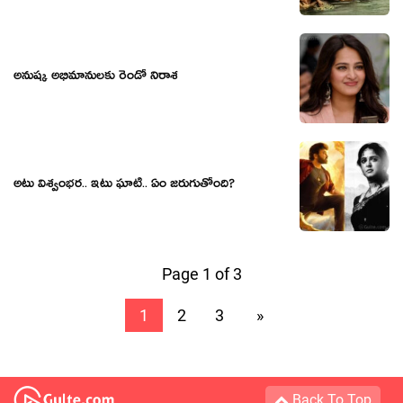
అనుష్క అభిమానులకు రెండో నిరాశ
అటు విశ్వంభర.. ఇటు ఘాటి.. ఏం జరుగుతోంది?
Page 1 of 3
1
2
3
»
Back To Top