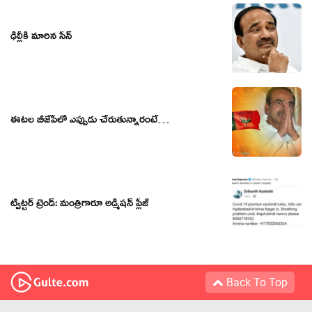
ఢిల్లీకి మారిన సీన్
ఈట‌ల బీజేపీలో ఎప్పుడు చేరుతున్నారంటే…
ట్విట్టర్ ట్రెండ్: మంత్రిగారూ అడ్మిషన్ ప్లీజ్
Back To Top