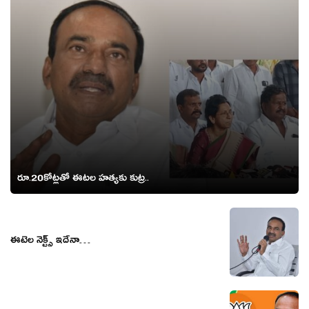
రూ.20కోట్లతో ఈటల హత్యకు కుట్ర..
ఈటెల నెక్ట్స్ ఇదేనా…