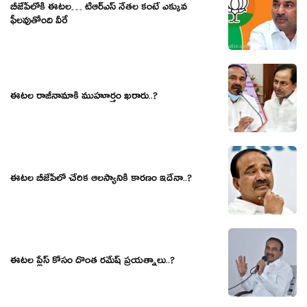
బీజేపీలోకి ఈట‌ల‌… టీఆర్ఎస్ నేత‌ల‌ కంటే ఎక్కువ
ఫీల‌వుతోంది వీరే
ఈటల రాజీనామాకి ముహూర్తం ఖరారు..?
ఈటల బీజేపీలో చేరిక ఆలస్యానికి కారణం ఇదేనా..?
ఈటల ప్లేస్ కోసం దొంత రమేష్ ప్రయత్నాలు..?