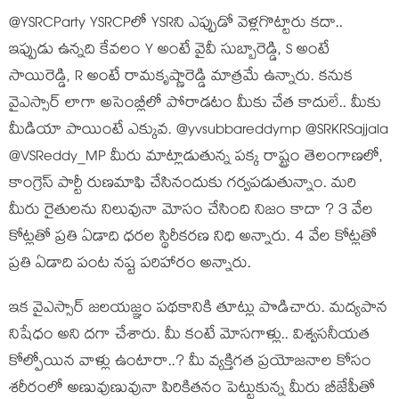
@YSRCParty YSRCPలో YSRని ఎప్పుడో వెళ్లగొట్టారు కదా..
ఇప్పుడు ఉన్నది కేవలం Y అంటే వైవీ సుబ్బారెడ్డి, S అంటే
సాయిరెడ్డి, R అంటే రామకృష్ణారెడ్డి మాత్రమే ఉన్నారు. కనుక
వైఎస్సార్ లాగా అసెంబ్లీలో పోరాడటం మీకు చేత కాదులే.. మీకు
మీడియా పాయింటే ఎక్కువ. @yvsubbareddymp @SRKRSajjala
@VSReddy_MP మీరు మాట్లాడుతున్న పక్క రాష్ట్రం తెలంగాణలో,
కాంగ్రెస్ పార్టీ రుణమాఫి చేసినందుకు గర్వపడుతున్నాం. మరి
మీరు రైతులను నిలువునా మోసం చేసింది నిజం కాదా ? 3 వేల
కోట్లతో ప్రతి ఏడాది ధరల స్థిరీకరణ నిధి అన్నారు. 4 వేల కోట్లతో
ప్రతి ఏడాది పంట నష్ట పరిహారం అన్నారు.
ఇక వైఎస్సార్ జలయజ్ఞం పథకానికి తూట్లు పొడిచారు. మద్యపాన
నిషేధం అని దగా చేశారు. మీ కంటే మోసగాళ్లు.. విశ్వసనీయత
కోల్పోయిన వాళ్లు ఉంటారా..? మీ వ్యక్తిగత ప్రయోజనాల కోసం
శరీరంలో అణువుణువునా పిరికితనం పెట్టుకున్న మీరు బీజేపీతో