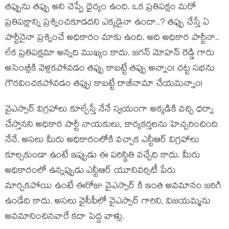
తప్పును తప్పు అని చెప్పే ధైర్యం ఉంది. ఒక ప్రతిపక్షం మరో
ప్రతిపక్షాన్ని ప్రశ్నించకూడదని ఎక్కడైనా ఉందా..? తప్పు చేస్తే ఏ
పార్టీనైనా ప్రశ్నించే అధికారం మాకు ఉంది. అది అధికార పార్టీనా..
లేక ప్రతిపక్షమా అన్నది ముఖ్యం కాదు. జగన్ మోహన్ రెడ్డి గారు
అసెంబ్లీకి వెళ్లకపోవడం తప్పు కాబట్టే తప్పు అన్నాం! చట్ట సభను
గౌరవించకపోవడం తప్పు! కాబట్టే రాజీనామా చేయమన్నాం!
వైఎస్సార్ విగ్రహాలు కూల్చేస్తే నేనే స్వయంగా అక్కడికి వచ్చి ధర్నా
చేస్తానని అధికార పార్టీ నాయకులు, కార్యకర్తలను హెచ్చరించింది
నేనే. అసలు మీరు అధికారంలోకి వచ్చాక ఎన్టీఆర్ విగ్రహాలు
కూల్చకుండా ఉంటే ఇప్పుడు ఈ పరిస్థితి వచ్చేది కాదు. మీరు
అధికారంలో ఉన్నప్పుడు ఎన్టీఆర్ యూనివర్సిటీ పేరు
మార్చకపోయి ఉంటే ఈరోజు వైఎస్సార్ కి ఇంత అవమానం జరిగి
ఉండేది కాదు. అసలు వైసీపీలో వైఎస్సార్ గారిని, విజయమ్మను
అవమానించినవారే కదా పెద్ద వాళ్లు.