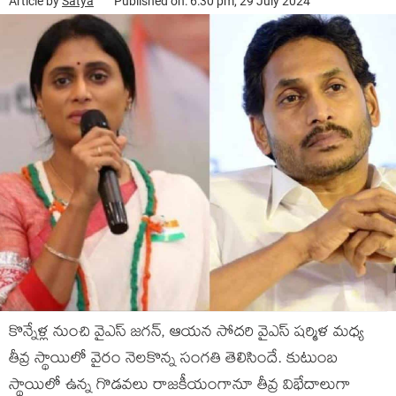
Article by
Satya
Published on: 6:30 pm, 29 July 2024
కొన్నేళ్ల నుంచి వైఎస్ జగన్, ఆయన సోదరి వైఎస్ షర్మిళ మధ్య
తీవ్ర స్థాయిలో వైరం నెలకొన్న సంగతి తెలిసిందే. కుటుంబ
స్థాయిలో ఉన్న గొడవలు రాజకీయంగానూ తీవ్ర విభేదాలుగా