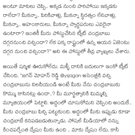
అంటూ మాటలు చెప్పి.. అక్కడ నుంచి పారిపోయి ఇక్కడకు
రాలేదా? మీకన్నా.. పిరికివాళ్లు, మీకన్నా స్థిరత్వం లేనివాళ్లు,
మీకన్నా.. అహంకారులు, మీకన్నా స్వార్థపరులు ఎవరైనా
ఉంటారా? ఇంతకీ మీరు పోస్టుచేసిన ట్వీట్‌ చంద్రబాబు
దగ్గరనుంచి వచ్చిందా? లేక పక్క రాష్ట్రంలో ఉన్న ఆయన ఏజెంటు
దగ్గర నుంచి వచ్చిందా?” అని ఈ పోస్టులో తీవ్ర వ్యాఖ్యలు చేశారు.
అయితే షర్మిళ ఊరుకోలేదు. మళ్ళీ దానికి బదులుగా ఇంకో ట్వీట్
చేసింది. “జగన్ మోహన్ రెడ్డి @ysjagan అసెంబ్లీకి వచ్చి
చంద్రబాబును నిలదీయండి అంటే మీకు నేను చంద్రబాబుకు
కొమ్ము కాసినట్లు ఉందా..? మీ మూర్ఖత్వానికి మిమ్మల్ని
మ్యూజియంలో పెట్టాలి. అద్దంలో చూసుకోమని చెప్పింది అందుకే..
మీకు చంద్రబాబు పిచ్చి పట్టుకుంది. అద్దంలో మీకు ఇప్పుడు కూడా
చంద్రబాబే కనపడబడుతున్నాడు. సోషల్ మీడియాలో నన్ను
కించపర్చేంత ద్వేషం మీకు ఉంది .. మాకు ద్వేషం లేదు. కానీ