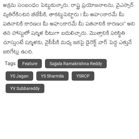
అక్రమ సంబంధం పెట్టుకున్నారు. రాష్ట్ర ప్రయోజనాలను, వైఎస్సార్
వ్యతిరేకించిన బీజేపీకి, తాకట్టుపెట్టారు ! మీ అహంకారమే మీ
పతనానికి కారణం! మీ అహంకారమే మీ పతనానికి కారణం!” అని
తన పోస్టులో షర్మిళ దీటుగా బదులిచ్చారు. మొత్తానికి పరిస్థితి
చూస్తుంటే షర్మిళకు, వైసీపీకి మధ్య ఇకపై డైరెక్ట్ వార్ పెద్ద ఎత్తునే
జరిగేట్లు ఉంది.
Tags
Feature
Sajjala Ramakrishna Reddy
YS Jagan
YS Sharmila
YSRCP
YV Subbareddy