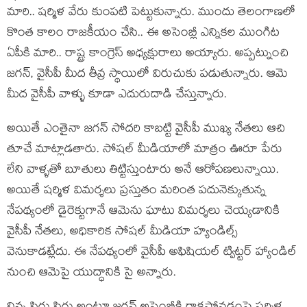
మారి.. షర్మిళ వేరు కుంపటి పెట్టుకున్నారు. ముందు తెలంగాణలో
కొంత కాలం రాజకీయం చేసి.. ఈ అసెంబ్లీ ఎన్నికల ముంగిట
ఏపీకి మారి.. రాష్ట్ర కాంగ్రెస్ అధ్యక్షురాలు అయ్యారు. అప్పట్నుంచి
జగన్, వైసీపీ మీద తీవ్ర స్థాయిలో విరుచుకు పడుతున్నారు. ఆమె
మీద వైసీపీ వాళ్ళు కూడా ఎదురుదాడి చేస్తున్నారు.
అయితే ఎంతైనా జగన్ సోదరి కాబట్టి వైసీపీ ముఖ్య నేతలు ఆచి
తూచే మాట్లాడతారు. సోషల్ మీడియాలో మాత్రం ఊరూ పేరు
లేని వాళ్ళతో బూతులు తిట్టిస్తుంటారు అనే ఆరోపణలున్నాయి.
అయితే షర్మిళ విమర్శలు ప్రస్తుతం మరింత పదునెక్కుతున్న
నేపథ్యంలో డైరెక్టుగానే ఆమెను ఘాటు విమర్శలు చెయ్యడానికి
వైసీపీ నేతలు, అధికారిక సోషల్ మీడియా హ్యండిల్స్
వెనుకాడట్లేదు. ఈ నేపథ్యంలో వైసీపీ అఫిషియల్ ట్విట్టర్ హ్యాండిల్
నుంచి ఆమెపై యుద్ధానికి సై అన్నారు.