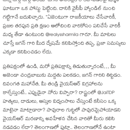
నిన్న సిగ్గు సిగ్గు అంటూ జగన్ అసెంబ్లీకి రాకపోవడంపై షర్మిళ
ఘాటుగా ఒక పోస్టు పెట్టింది. దానికి వైసీపీ హ్యాండిల్ నుంచి
గట్టిగానే బదులిచ్చారు. “ఏజెంటుగా రాజకీయాలు చేసేవారికీ,
ప్రజల తరఫున ప్రతి క్షణం ఆలోచించి వారికోసం పనిచేసే వారికీ
మధ్య తేడా ఉంటుంది @realyssharmila గారూ. మీ మాటలు
చూస్తే జగన్‌ గారి మీద ద్వేషమే కనిపిస్తోంది తప్ప, ప్రజా సమస్యలు
ఎక్కడా కనిపించడం లేదు.
ప్రతిపక్షంలో ఉండి, మరో ప్రతిపక్షాన్ని తిడుతున్నారంటే… మీ
అజెండా చంద్రబాబుకు మద్దతు పలకడం, జగన్‌ గారిని తిట్టడం.
దివంగత మహానేత, మీ తండ్రి వైయస్ఆర్ విగ్రహాలను
కాల్చేస్తుంటే.. ఎప్పుడైనా నోరు విప్పారా? రాష్ట్రంలో @JaiTDP
హత్యలు, దాడులు, ఆస్తుల విధ్వంసాలు చేస్తుంటే కనీసం ఒక్క
మాటైనా మాట్లాడారా? పావురాల గుట్టలో పావురమైపోయాడని
వైయస్ఆర్ మరణాన్ని అవహేళన చేసిన వారితో మీరు కలిసి
నడవడం లేదా? తెలంగాణలో పుట్టా.. తెలంగాణలోనే ఉంటా