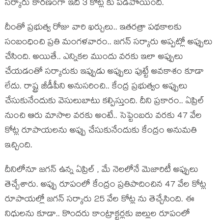
స‌ర్కారు కార‌ణంగా ఇది 3 కోట్ల కు ప‌డిపోయింది.
దీంతో ప్ర‌భుత్వ రోజు వారి ఖ‌ర్చులు.. ఇత‌ర‌త్రా ప‌థ‌కాల‌కు
సంబంధించి ప్ర‌తి మంగ‌ళ‌వారం.. జ‌గ‌న్ స‌ర్కారు అప్ప‌ట్లో అప్పులు
చేసింది. అయితే.. ఎన్నిక‌ల ముందు వ‌ర‌కు ఇలా అప్పులు
చేయ‌డంతో స‌ర్కారుకు ఇప్పుడు అప్పులు పుట్టే అవ‌కాశం కూడా
లేదు. రాష్ట్ర జీడీపీని అనుస‌రించి.. కేంద్ర ప్ర‌భుత్వం అప్పులు
చేసుకునేందుకు వెసులుబాటు క‌ల్పిస్తుంది. దీని ప్ర‌కారం.. ఏప్రిల్
నుంచి ఆరు మాసాల వ‌రకు అంటే.. సెప్టెంబ‌రు వ‌ర‌కు 47 వేల
కోట్ల రూపాయ‌ల‌ను అప్పు చేసుకునేందుకు కేంద్రం అనుమ‌తి
ఇచ్చింది.
దీనిలోనూ జ‌గ‌న్ ఉన్న ఏప్రిల్ , మే నెలలోనే మెజారిటీ అప్పులు
తెచ్చేశారు. అప్పు రూపంలో కేంద్రం ప్ర‌తిపాదించిన 47 వేల కోట్ల
రూపాయ‌ల్లో జ‌గ‌న్ స‌ర్కారు 25 వేల కోట్ల ను తెచ్చేసింది. ఈ
నిధుల‌ను కూడా.. కొంద‌రు కాంట్రాక్ట‌ర్ల‌కు బిల్లుల రూపంలో