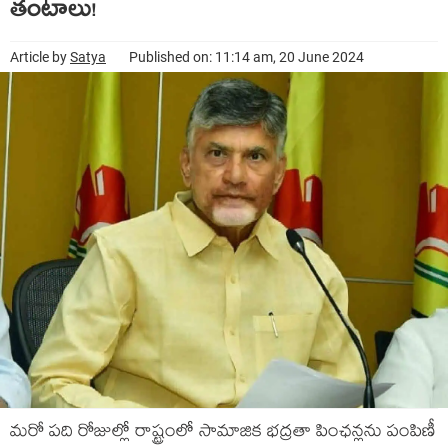
తంటాలు!
Article by
Satya
Published on: 11:14 am, 20 June 2024
మ‌రో ప‌ది రోజుల్లో రాష్ట్రంలో సామాజిక భ‌ద్ర‌తా పింఛ‌న్ల‌ను పంపిణీ