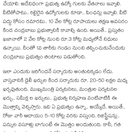
చేయాలి. అదేవిధంగా ప్ర‌భుత్వ ఉద్యో గుల‌కు వేత‌నాలు ఇవ్వాలి.
వీటితోపాటు.. రిటైరైన ఉద్యోగుల‌కు కూడా.. పింఛ‌న్లు ఇవ్వాలి. వీటి
ప‌ద్దు కోసం రమార‌మి.. 10 వేల కోట్ల రూపాయ‌లు త‌క్ష‌ణ అవ‌స‌రం
కింద చంద్ర‌బాబు ప్ర‌భుత్వానికి కావాల్సి ఉంది. అయితే.. ప్ర‌స్తుతం
ఖ‌జానాలో 2 వేల కోట్ల నుంచి రూ.3 కోట్ల మ‌ధ్య‌లోనే నిధులు
ఉన్నాయి. దీంతో 1వ తారీకు గండం నుంచి త‌ప్పించుకునేందుకు
చంద్ర‌బాబు ప్ర‌భుత్వం తంటాలు ప‌డుతోంది.
ఇలా ఎందుకు జ‌రిగింద‌నే స‌ర్కారుకు అంతుచిక్క‌డం లేదు.
వాస్త‌వానికి డైలీ ఖ‌ర్చుల కింద సర్కారుకు రూ. 20-50 ల‌క్ష‌ల మ‌ధ్య
ఖ‌ర్చ‌వుతుంది. ముఖ్య‌మంత్రి ప‌ర్య‌ట‌న‌లు, మంత్రుల ప‌ర్య‌ట‌న‌ల
ఖ‌ర్చు.. స‌మీక్ష ల ఖ‌ర్చులు.. ప్ర‌భుత్వ నిర్వ‌హ‌ణ వంటివాటికి ఈ
మొత్తాన్ని వెచ్చిస్తారు. ఇవి ఏ ప్రభుత్వం ఉన్నా.. అయ్యేదే. అయితే..
రోజు వారీ ఆదాయం 5-10 కోట్ల వ‌ర‌కు వ‌స్తుంది. రిజిస్ట్రేష‌న్లు..
ప‌న్నుల వసూళ్లు బాగుంటే ఈ మొత్తం అందుతుంది. కానీ, గ‌త