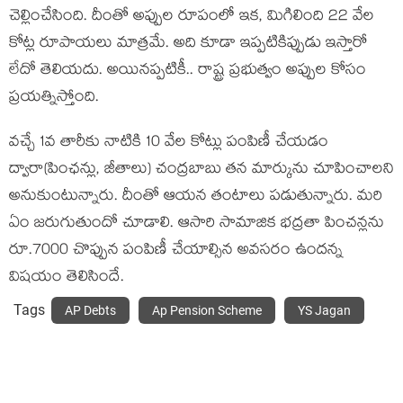
చెల్లించేసింది. దీంతో అప్పుల రూపంలో ఇక‌, మిగిలింది 22 వేల
కోట్ల రూపాయ‌లు మాత్ర‌మే. అది కూడా ఇప్ప‌టికిప్పుడు ఇస్తారో
లేదో తెలియదు. అయిన‌ప్ప‌టికీ.. రాష్ట్ర ప్ర‌భుత్వం అప్పుల కోసం
ప్ర‌య‌త్నిస్తోంది.
వ‌చ్చే 1వ తారీకు నాటికి 10 వేల కోట్లు పంపిణీ చేయ‌డం
ద్వారా(పింఛ‌న్లు, జీతాలు) చంద్ర‌బాబు తన మార్కును చూపించాల‌ని
అనుకుంటున్నారు. దీంతో ఆయ‌న తంటాలు ప‌డుతున్నారు. మ‌రి
ఏం జ‌రుగుతుందో చూడాలి. ఆసారి సామాజిక భ‌ద్ర‌తా పించ‌న్ల‌ను
రూ.7000 చొప్పున పంపిణీ చేయాల్సిన అవ‌స‌రం ఉంద‌న్న
విష‌యం తెలిసిందే.
Tags
AP Debts
Ap Pension Scheme
YS Jagan