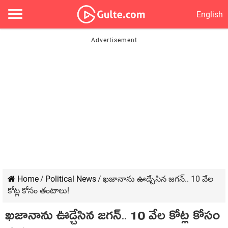
English
Home
/
Political News
/
ఖ‌జానాను ఊడ్చేసిన జగ‌న్‌.. 10 వేల
కోట్ల కోసం తంటాలు!
ఖ‌జానాను ఊడ్చేసిన జగ‌న్‌.. 10 వేల కోట్ల కోసం