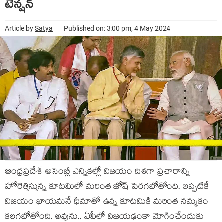
టెన్ష‌న్‌
Article by
Satya
Published on: 3:00 pm, 4 May 2024
ఆంధ్ర‌ప్ర‌దేశ్ అసెంబ్లీ ఎన్నిక‌ల్లో విజ‌యం దిశ‌గా ప్ర‌చారాన్ని
హోరెత్తిస్తున్న కూట‌మిలో మ‌రింత జోష్ పెర‌గ‌బోతోంది. ఇప్ప‌టికే
విజ‌యం ఖాయ‌మ‌నే ధీమాతో ఉన్న కూట‌మికి మ‌రింత న‌మ్మ‌కం
క‌ల‌గ‌బోతోంది. అవును.. ఏపీలో విజ‌య‌ఢంకా మోగించేందుకు