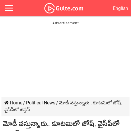
English
Home
/
Political News
/
మోడీ వ‌స్తున్నారు.. కూట‌మిలో జోష్‌,
వైసీపీలో టెన్ష‌న్‌
మోడీ వ‌స్తున్నారు.. కూట‌మిలో జోష్‌, వైసీపీలో