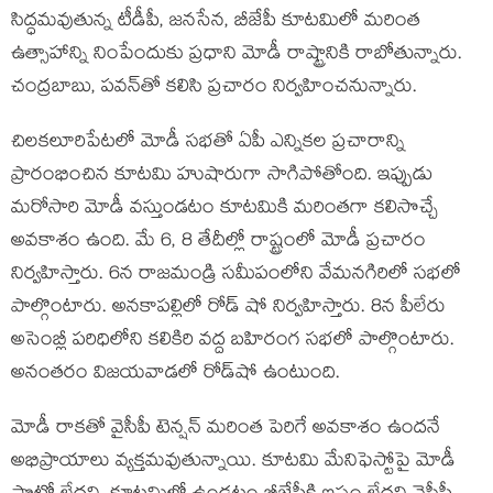
సిద్ధ‌మ‌వుతున్న టీడీపీ, జ‌న‌సేన‌, బీజేపీ కూట‌మిలో మ‌రింత
ఉత్సాహాన్ని నింపేందుకు ప్ర‌ధాని మోడీ రాష్ట్రానికి రాబోతున్నారు.
చంద్ర‌బాబు, ప‌వ‌న్‌తో క‌లిసి ప్ర‌చారం నిర్వ‌హించ‌నున్నారు.
చిల‌కలూరిపేట‌లో మోడీ స‌భ‌తో ఏపీ ఎన్నిక‌ల ప్ర‌చారాన్ని
ప్రారంభించిన కూట‌మి హుషారుగా సాగిపోతోంది. ఇప్పుడు
మ‌రోసారి మోడీ వ‌స్తుండ‌టం కూట‌మికి మ‌రింత‌గా క‌లిసొచ్చే
అవ‌కాశం ఉంది. మే 6, 8 తేదీల్లో రాష్ట్రంలో మోడీ ప్ర‌చారం
నిర్వ‌హిస్తారు. 6న రాజ‌మండ్రి స‌మీపంలోని వేమ‌న‌గిరిలో స‌భ‌లో
పాల్గొంటారు. అన‌కాప‌ల్లిలో రోడ్ షో నిర్వ‌హిస్తారు. 8న పీలేరు
అసెంబ్లీ ప‌రిధిలోని క‌లికిరి వ‌ద్ద బ‌హిరంగ స‌భ‌లో పాల్గొంటారు.
అనంత‌రం విజ‌య‌వాడ‌లో రోడ్‌షో ఉంటుంది.
మోడీ రాక‌తో వైసీపీ టెన్ష‌న్ మ‌రింత పెరిగే అవ‌కాశం ఉంద‌నే
అభిప్రాయాలు వ్య‌క్త‌మ‌వుతున్నాయి. కూట‌మి మేనిఫెస్టోపై మోడీ