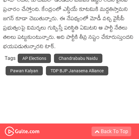
ఫొటో లేద‌ని, కూట‌మిలో ఉండ‌టం బీజేపీకి ఇష్టం లేద‌ని వైసీపీ
ప్ర‌చారం చేస్తోంది. కేంద్రంలో ఎన్డీయే కూట‌మికి మ‌ద్దతిస్తామ‌ని
జ‌గ‌న్ కూడా చెబుతున్నారు. ఈ నేప‌థ్యంలో మోడీ వ‌చ్చి వైసీపీ
ప్ర‌భుత్వంపై విమ‌ర్శ‌లు గుప్పిస్తే ప‌రిస్థితి ఏమిట‌ని ఆ పార్టీ నేత‌లు
త‌ల‌లు ప‌ట్టుకుంటున్నారు. అది పార్టీకి తీవ్ర న‌ష్టం చేకూరుస్తుంద‌ని
భ‌య‌ప‌డుతున్నార‌ని టాక్‌.
Tags
AP Elections
Chandrababu Naidu
Pawan Kalyan
TDP BJP Janasena Alliance
Back To Top