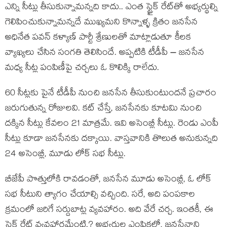
ఎన్ని సీట్లు తీసుకున్నామన్నది కాదు.. ఎంత స్ట్రైక్ రేట్‌తో అభ్యర్థుల్ని
గెలిపించుకున్నామన్నదే ముఖ్యమని కొన్నాళ్ళ క్రితం జనసేన
అధినేత పవన్ కళ్యాణ్ పార్టీ శ్రేణులతో మాట్లాడుతూ కీలక
వ్యాఖ్యలు చేసిన సంగతి తెలిసిందే. అప్పటికి టీడీపీ – జనసేన
మధ్య సీట్ల పంపిణీపై చర్చలు ఓ కొలిక్కి రాలేదు.
60 సీట్లకు పైనే టీడీపీ నుంచి జనసేన తీసుకుంటుందనే ప్రచారం
జరుగుతున్న రోజులవి. కట్ చేస్తే, జనసేనకు కూటమి నుంచి
దక్కిన సీట్లు కేవలం 21 మాత్రమే. ఇవి అసెంబ్లీ సీట్లు. రెండు ఎంపీ
సీట్లు కూడా జనసేనకు దక్కాయి. వాస్తవానికి తొలుత అనుకున్నది
24 అసెంబ్లీ, మూడు లోక్ సభ సీట్లు.
బీజేపీ పొత్తులోకి రావడంతో, జనసేన మూడు అసెంబ్లీ, ఓ లోక్
సభ సీటుని త్యాగం చేయాల్సి వచ్చింది. సరే, అది పంపకాల
క్రమంలో జరిగే సర్దుబాట్ల వ్యవహారం. అది వేరే చర్చ. ఇంతకీ, ఈ
స్ట్రైక్ రేట్ వ్యవహారమేంటి.? అభ్యర్థుల ఎంపికలో, జనసేనాని