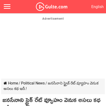
English
Home
/
Political News
/
జనసేనాని స్ట్రైక్ రేట్ వ్యూహం వెనుక
అసలు కథ ఇదీ.!
జనసేనాని స్ట్రైక్ రేట్ వ్యూహం వెనుక అసలు కథ