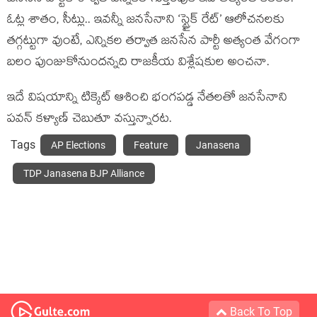
ఓట్ల శాతం, సీట్లు.. ఇవన్నీ జనసేనాని ‘స్ట్రైక్ రేట్’ ఆలోచనలకు
తగ్గట్టుగా వుంటే, ఎన్నికల తర్వాత జనసేన పార్టీ అత్యంత వేగంగా
బలం పుంజుకోనుందన్నది రాజకీయ విశ్లేషకుల అంచనా.
ఇదే విషయాన్ని టిక్కెట్ ఆశించి భంగపడ్డ నేతలతో జనసేనాని
పవన్ కళ్యాణ్ చెబుతూ వస్తున్నారట.
Tags
AP Elections
Feature
Janasena
TDP Janasena BJP Alliance
Back To Top