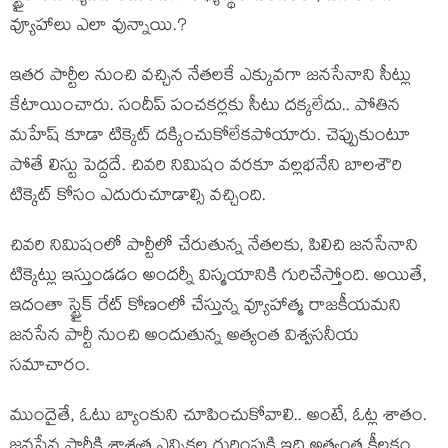
వ్యూహాలు ఎలా వున్నాయి.?
ఇతర పార్టీల నుంచి వచ్చిన నేతలకే ఎక్కువగా జనసేనాని సీట్లు
కేటాయించారు. సందీప్ పంచకర్లకు సీటు దక్కలేదు.. పోతిన
మహేష్ కూడా టిక్కెట్ దక్కించుకోలేకపోయారు. చెప్పుకుంటూ
పోతే లిస్టు పెద్దదే. చివరి నిమిషం వరకూ వల్లభనేని బాలశౌరి
టిక్కెట్ కోసం ఎదురుచూడాల్సి వచ్చింది.
చివరి నిమిషంలో పార్టీలో చేరుతున్న నేతలకు, పిలిచి జనసేనాని
టిక్కెట్లు ఇస్తుండడం అందర్నీ విస్మయానికి గురిచేస్తోంది. అయితే,
ఇదంతా స్ట్రైక్ రేట్ కోణంలో చేస్తున్న వ్యూహాత్మ రాజకీయమని
జనసేన పార్టీ నుంచి అందుతున్న అత్యంత విశ్వసనీయ
సమాచారం.
ముందైతే, ఓటు బ్యాంకుని చూపించుకోవాలి.. అంటే, ఓట్ల శాతం.
జనసేన పార్టీకి శాశ్వత ఎన్నికల గుర్తింపుకి ఇది అత్యంత కీలకం.