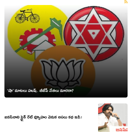
‘షా’ మాట‌లు హుష్‌.. బీజేపీ నేత‌లు మార‌రా?
జనసేనాని స్ట్రైక్ రేట్ వ్యూహం వెనుక అసలు కథ ఇదీ.!