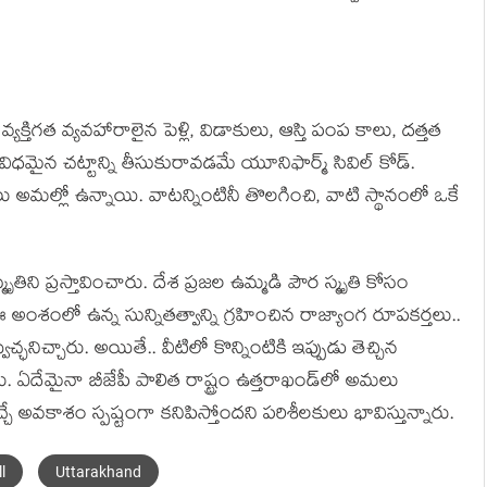
్యక్తిగత వ్యవహారాలైన పెళ్లి, విడాకులు, ఆస్తి పంప కాలు, దత్తత
ధమైన చట్టాన్ని తీసుకురావడమే యూనిఫార్మ్ సివిల్ కోడ్.
ు అమల్లో ఉన్నాయి. వాటన్నింటినీ తొలగించి, వాటి స్థానంలో ఒకే
ిని ప్రస్తావించారు. దేశ ప్రజల ఉమ్మడి పౌర స్మృతి కోసం
ఈ అంశంలో ఉన్న సున్నితత్వాన్ని గ్రహించిన రాజ్యాంగ రూపకర్తలు..
ఛనిచ్చారు. అయితే.. వీటిలో కొన్నింటికి ఇప్పుడు తెచ్చిన
ణ‌లు. ఏదేమైనా బీజేపీ పాలిత రాష్ట్రం ఉత్త‌రాఖండ్‌లో అమ‌లు
చే అవ‌కాశం స్ప‌ష్టంగా క‌నిపిస్తోంద‌ని పరిశీల‌కులు భావిస్తున్నారు.
l
Uttarakhand