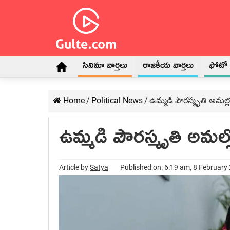
సినిమా వార్తలు
రాజకీయ వార్తలు
ఫోటో గ
Home
/
Political News
/
ఉమ్మ‌డి పౌర‌స్మృతి అమ‌ల్లోకి
ఉమ్మ‌డి పౌర‌స్మృతి అమ‌ల్లోక
Article by
Satya
Published on: 6:19 am, 8 February