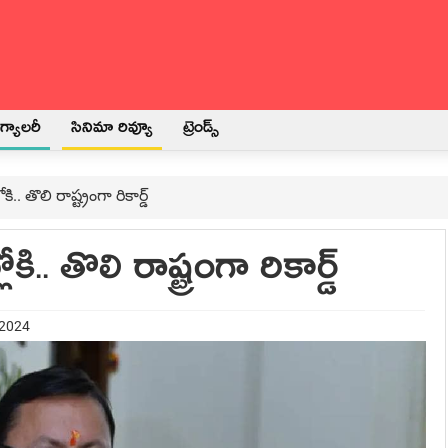
్యాలరీ
సినిమా రివ్యూ
ట్రెండ్స్
.. తొలి రాష్ట్రంగా రికార్డ్‌
ి.. తొలి రాష్ట్రంగా రికార్డ్‌
 2024