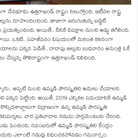
గా దేవ‌భూమి ఉత్త‌రాఖండ్ రాష్ట్రం నిలుస్తోంది. ఇటీవ‌ల రాష్ట్ర
ల్లును రూపొందించింది. తాజాగా జ‌రుగుతున్న బ‌డ్జెట్
ప్ర‌య‌త్నించింది. అయితే.. దీనికి విప‌క్షాల నుంచి అడ్డు త‌గిలింది.
ాయి. ఒక‌టి.. స‌హ‌జీవ‌నం విష‌యంలో మ‌రింత క‌ఠినంగా
ాల‌ను ప‌క్క‌న పెడితే.. దాదాపు బిల్లుకు బుధ‌వారం అసెంబ్లీ ఓకే
 చేస్తున్న తొలిరాష్ట్రంగా ఉత్త‌రాఖండ్ నిలిచింది.
కారు.. అప్ప‌టి నుంచి ఉమ్మ‌డి పౌర‌స్మృతిని అమ‌లు చేయాల‌ని
నిని ప‌క్క‌న పెట్టింది. అయితే, 2019 ఎన్నిక‌ల స‌మ‌యానికి ఉమ్మ‌డి
ొన్నిద‌శాబ్దాలుగా నిద్రాణంగా ఉన్న ఉమ్మ‌డి పౌర‌స్మృతి
తివిమ‌ర్శ‌లు, వాద ప్ర‌తివాదాల న‌డుమ పార్ల‌మెంటుకు చేరింది.
 పెంచింది. న‌వంబ‌రులో ఉమ్మ‌డి పౌర‌స్మృతిని కేంద్రం
ేందుకు ఎలాంటి గ‌డువు విధించ‌క‌పోవ‌డం గ‌మ‌నార్హం.