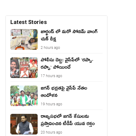
Latest Stories
జార్ఖండ్ లో మరో సోనమ్ వాంగ్
చుక్ దీక్ష
2 hours ago
పోలీసు దెబ్బ: వైసీపీలో `ర‌ప్పా-
ర‌ప్పా` పోయిందే
17 hours ago
జ‌గ‌న్ భద్రతపై వైసీపీ నేతల
ఆందోళన
19 hours ago
రాజ్యసభలో జగన్ కేసులను
ప్రస్తావించిన టీడీపీ యువ రక్తం
20 hours ago