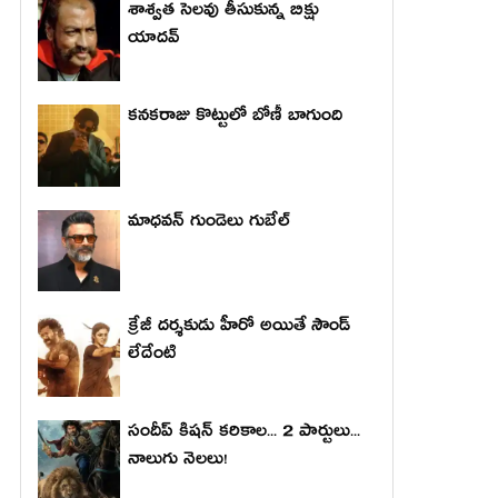
శాశ్వత సెలవు తీసుకున్న బిక్షు
యాదవ్
కనకరాజు కొట్టులో బోణీ బాగుంది
మాధ‌వ‌న్ గుండెలు గుబేల్‌
క్రేజీ దర్శకుడు హీరో అయితే సౌండ్
లేదేంటి
సందీప్ కిషన్ కరికాల... 2 పార్టులు...
నాలుగు నెలలు!