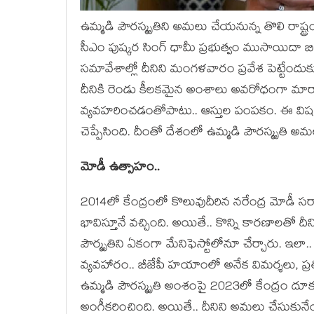
ఉమ్మ‌డి పౌర‌స్మృతిని అమ‌లు చేయ‌నున్న తొలి రాష్ట్రం
సీఎం పుష్క‌ర సింగ్ ధామీ ప్ర‌భుత్వం ముసాయిదా బి
స‌మావేశాల్లో దీనిని మంగ‌ళ‌వారం ప్ర‌వేశ పెట్టేందుకు 
దీనికి రెండు కీల‌క‌మైన అంశాలు అవ‌రోధంగా మార
వ్య‌వ‌హ‌రించ‌డంతోపాటు.. ఆస్తుల పంప‌కం. ఈ విష‌య
చెప్పేసింది. దీంతో దేశంలో ఉమ్మ‌డి పౌర‌స్మృతి అమ‌లు
మోడీ ఉత్సాహం..
2014లో కేంద్రంలో కొలువుదీరిన న‌రేంద్ర మోడీ స‌ర్
భావిస్తూనే వ‌చ్చింది. అయితే.. కొన్ని కార‌ణాల‌తో దీ
పౌర్మృతిని ఏకంగా మేనిఫెస్టోలోనూ చేర్చారు. ఇలా.. క
వ్య‌వ‌హారం.. బీజేపీ హ‌యాంలో అనేక విమ‌ర్శ‌లు, ప్ర‌
ఉమ్మడి పౌరస్మృతి అంశంపై 2023లో కేంద్రం దూకుడు
అంగీక‌రించింది. అయితే.. దీనిని అమ‌లు చేసుకున