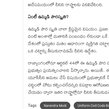
అదేస‌మ‌యంలో దీనిని రాష్ట్రాల‌కు వ‌దిలివేసింది.
ఏంటీ ఉమ్మ‌డి పౌర‌స్మృతి?
ఉమ్మడి పౌర స్మృతి చాలా క్లిష్టమైన విషయం. ప్రజల వ
వంటి అంశాల్లో మతానికి సంబంధం లేకుండా ఒకే వి
దేశంలో ప్రస్తుతం మతం ఆధారంగా వ్యక్తిగత చట్టాల
ఒక చట్టాన్ని తీసుకురావడమే దీనిని ఉద్దేశం.
రాజ్యాంగంలోనూ ఆర్టికల్ 44లో ఈ ఉమ్మడి పౌర స్మృత
ప్రభుత్వం ప్రయత్నించాలని పేర్కొన్నారు. అయితే.. 
యూసీసీని అమలు చేసే విషయంలో ప్రభుత్వానికే స్వేచ్
చ‌ట్టంలో చోటు క‌ల్పించ‌లేద‌న్న‌ది విప‌క్షాల ఆరోప‌
చేయ‌డం ద్వారా ఇత‌ర రాష్ట్రాల్లోనూ దీనిని తీసుకువ‌చ్
Tags
Narendra Modi
Uniform Civil Code Bil