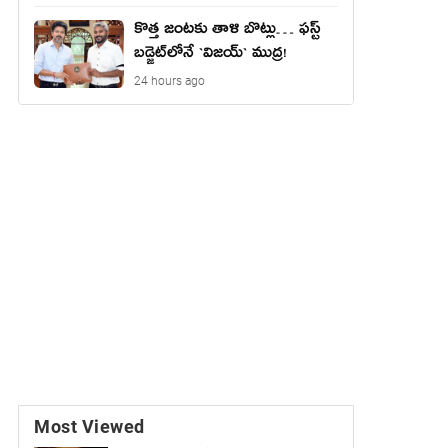
కొత్త జంట‌కు తాళి బొట్లు… ఫ‌స్ట్
బ‌డ్జెట్‌లోనే `విజ‌య్` ముద్ర‌!
24 hours ago
Most Viewed