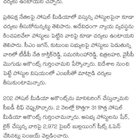
చర్యలు ఉంటాయని చెప్పారు.
ప్రతిపక్ష నేతలపై సోషల్ మీడియాలో వస్తున్న పోస్టులపైనా కూడా
చర్యలు తీసుకోనున్న‌ట్టు తెలిపారు. అదేవిధంగా న్యాయ వ్యవస్థను
కించపరిచేలా పోస్టులు పెట్టిన వారిపై కూడా చర్యలు ఉంటాయని
తెలిపారు. సీఎం జగన్, కుటుంబ సభ్యులపై పోస్టులు పెడుతున్న
వారిలో టీడీపీ నేత కార్తీక్‌రెడ్డి, సమరసింహారెడ్డి, చిత్రలహరి, వైసీపీ
మొగుడు అకౌంట్స్ గుర్తించామని పేర్కొన్నారు. విదేశాల నుంచి
పెట్టే పోస్టుల విషయంలో ఎంబసీతో మాట్లాడి చర్యలు
తీసుకుంటామన్నారు.
202 సోషల్ మీడియా అకౌంట్స్‌ను మానిటరింగ్‌ చేస్తున్నామని
సీఐడీ చీఫ్ చెప్పుకొచ్చారు. 2 నెలల్లో కొత్తగా 31 కొత్త సోషల్
మీడియా అకౌంట్స్‌ గుర్తించామన్నారు. అసభ్య పోస్టులను షేర్,
లైక్ చేస్తున్న వారిపై 2,972 సైబర్ బుల్లయింగ్ షీట్స్ ఓపెన్
చేసినట్లు సంజయ్‌ వెల్లడించారు.