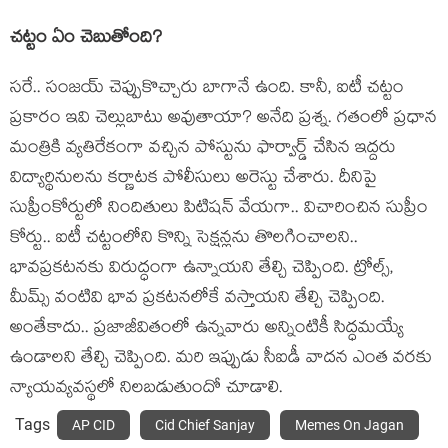
చ‌ట్టం ఏం చెబుతోంది?
స‌రే.. సంజ‌య్ చెప్పుకొచ్చారు బాగానే ఉంది. కానీ, ఐటీ చ‌ట్టం
ప్ర‌కారం ఇవి చెల్లుబాటు అవుతాయా? అనేది ప్ర‌శ్న‌. గ‌తంలో ప్ర‌ధాన
మంత్రికి వ్య‌తిరేకంగా వ‌చ్చిన పోస్టును ఫార్వార్డ్ చేసిన ఇద్ద‌రు
విద్యార్థినుల‌ను క‌ర్ణాట‌క పోలీసులు అరెస్టు చేశారు. దీనిపై
సుప్రీంకోర్టులో నిందితులు పిటిష‌న్ వేయ‌గా.. విచారించిన సుప్రీం
కోర్టు.. ఐటీ చ‌ట్టంలోని కొన్ని సెక్ష‌న్ల‌ను తొల‌గించాల‌ని..
భావ‌ప్ర‌క‌ట‌న‌కు విరుద్ధంగా ఉన్నాయ‌ని తేల్చి చెప్పింది. ట్రోల్స్‌,
మీమ్స్ వంటివి భావ ప్ర‌క‌ట‌న‌లోకే వ‌స్తాయ‌ని తేల్చి చెప్పింది.
అంతేకాదు.. ప్ర‌జాజీవితంలో ఉన్న‌వారు అన్నింటికీ సిద్ధ‌మ‌య్యే
ఉండాల‌ని తేల్చి చెప్పింది. మ‌రి ఇప్పుడు సీఐడీ వాద‌న ఎంత వ‌ర‌కు
న్యాయ‌వ్య‌వ‌స్థ‌లో నిల‌బ‌డుతుందో చూడాలి.
Tags
AP CID
Cid Chief Sanjay
Memes On Jagan