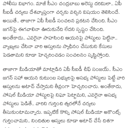
పోలీసు విభాగం. మాజీ సీఎం చంద్ర‌బాబు అరెస్టు ద‌రిమిలా.. ఏపీ
సీఐడీ చ‌ర్య‌లు దేశ‌వ్యాప్తంగా చ‌ర్చ‌కు వ‌చ్చిన విష‌యం తెలిసిందే.
అయితే.. తాజాగా ఏపీ సీఐడీ సంచ‌ల‌న ప్ర‌క‌ట‌న చేసింది. సీఎం
జ‌గ‌న్‌పై ఈగ‌వాలినా ఊరుకునేది లేద‌ని స్ప‌ష్టం చేసింది.
అంతేకాదు.. ఎవ‌రైనా సాహ‌సించి ఆయ‌న‌పై పోస్టులు పెట్టినా..
వ్యాఖ్య‌లు చేసినా వారి ఆస్తుల‌ను స్వాధీనం చేసుకుని కేసులు
పెడ‌తామ‌ని కూడా హెచ్చ‌రించ‌డం సంచ‌ల‌నం సృష్టిస్తోంది.
తాజాగా మీడియాతో మాట్లాడిన ఏపీ సీఐడీ చీఫ్ సంజ‌య్‌.. సీఎం
జగన్ స‌హా ఆయ‌న కుటుంబ సభ్యులపై అసభ్య పోస్టులు పెట్టే వారి
ఆస్తులను అటాచ్ చేస్తామని తీవ్రంగా హెచ్చరించారు. అంతేకాదు,
సోషల్ మీడియా పోస్టులపై నిఘా పెట్టామని, ఎవ‌రైనా అస‌భ్య
పోస్టులు పెడితే.. వారిని గుర్తించి త్వరలోనే చర్యలు
తీసుకుంటామ‌న్నారు. ఇప్పటికే కొన్ని సోషల్ మీడియా అకౌంట్స్
గుర్తించామని.. నిందితుల ఆస్తులు కూడా అటాచ్ చేసే దిశగా