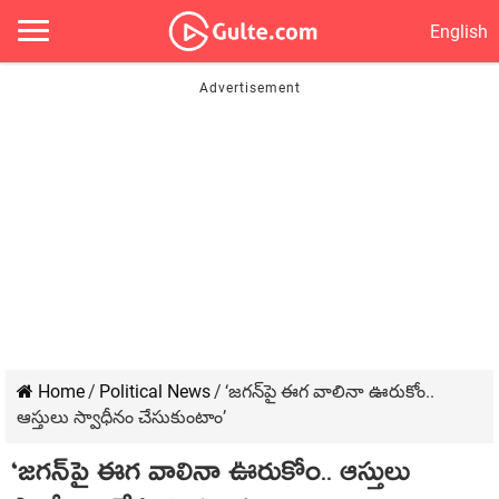
English
Home
/
Political News
/
‘జ‌గ‌న్‌పై ఈగ వాలినా ఊరుకోం..
ఆస్తులు స్వాధీనం చేసుకుంటాం’
‘జ‌గ‌న్‌పై ఈగ వాలినా ఊరుకోం.. ఆస్తులు