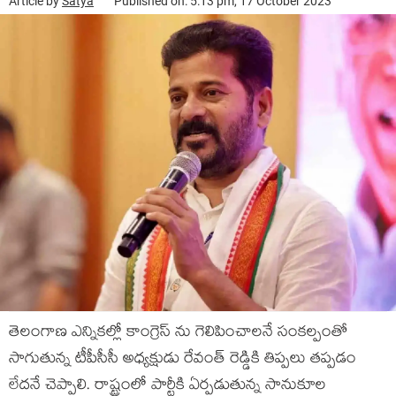
Article by
Satya
Published on: 5:13 pm, 17 October 2023
తెలంగాణ ఎన్నికల్లో కాంగ్రెస్ ను గెలిపించాలనే సంకల్పంతో
సాగుతున్న టీపీసీసీ అధ్యక్షుడు రేవంత్ రెడ్డికి తిప్పలు తప్పడం
లేదనే చెప్పాలి. రాష్ట్రంలో పార్టీకి ఏర్పడుతున్న సానుకూల