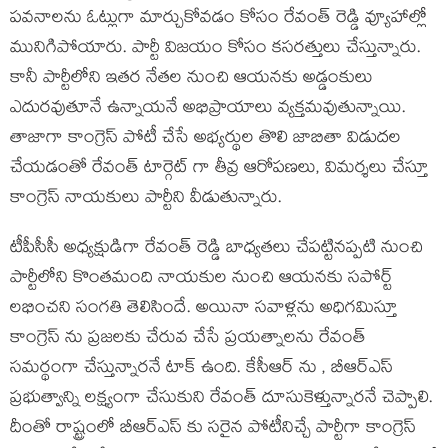
పవనాలను ఓట్లుగా మార్చుకోవడం కోసం రేవంత్ రెడ్డి వ్యూహాల్లో
మునిగిపోయారు. పార్టీ విజయం కోసం కసరత్తులు చేస్తున్నారు.
కానీ పార్టీలోని ఇతర నేతల నుంచి ఆయనకు అడ్డంకులు
ఎదురవుతూనే ఉన్నాయనే అభిప్రాయాలు వ్యక్తమవుతున్నాయి.
తాజాగా కాంగ్రెస్ పోటీ చేసే అభ్యర్థుల తొలి జాబితా విడుదల
చేయడంతో రేవంత్ టార్గెట్ గా తీవ్ర ఆరోపణలు, విమర్శలు చేస్తూ
కాంగ్రెస్ నాయకులు పార్టీని వీడుతున్నారు.
టీపీసీసీ అధ్యక్షుడిగా రేవంత్ రెడ్డి బాధ్యతలు చేపట్టినప్పటి నుంచి
పార్టీలోని కొంతమంది నాయకుల నుంచి ఆయనకు సపోర్ట్
లభించని సంగతి తెలిసిందే. అయినా సవాళ్లను అధిగమిస్తూ
కాంగ్రెస్ ను ప్రజలకు చేరువ చేసే ప్రయత్నాలను రేవంత్
సమర్థంగా చేస్తున్నారనే టాక్ ఉంది. కేసీఆర్ ను , బీఆర్ఎస్
ప్రభుత్వాన్ని లక్ష్యంగా చేసుకుని రేవంత్ దూసుకెళ్తున్నారనే చెప్పాలి.
దీంతో రాష్ట్రంలో బీఆర్ఎస్ కు సరైన పోటీనిచ్చే పార్టీగా కాంగ్రెస్