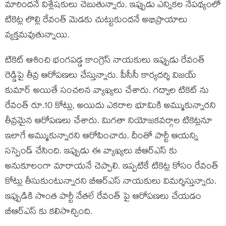
మారిందనే విశ్లేషకులు చెబుతున్నారు. ఇప్పుడు ఎన్నికల నేపథ్యంలో
టికెట్ల లొల్లి రేవంత్ మెడకు చుట్టుకుందనే అభిప్రాయాలు
వ్యక్తమవుతున్నాయి.
టికెట్ ఆశించి భంగపడ్డ కాంగ్రెస్ నాయకులు ఇప్పుడు రేవంత్
రెడ్డిపై తీవ్ర ఆరోపణలు చేస్తున్నారు. పీసీసీ కార్యదర్శి విజయ్
కుమార్ అయితే సంచలన వ్యాఖ్యలు చేశారు. గద్వాల టికెట్ ను
రేవంత్ రూ.10 కోట్లు, అయిదు ఎకరాల భూమికి అమ్ముకున్నారని
తీవ్రమైన ఆరోపణలు చేశారు. మిగతా నియోజకవర్గాల టికెట్లనూ
ఇలాగే అమ్ముకున్నారని ఆరోపించారు. దీంతో పార్టీ ఆయన్ని
సస్పెండ్ చేసింది. ఇప్పుడు ఈ వ్యాఖ్యలు బీఆర్ఎస్ కు
అనుకూలంగా మారాయనే చెప్పాలి. ఇప్పటికే టికెట్ల కోసం రేవంత్
కోట్లు తీసుకుంటున్నారని బీఆర్ఎస్ నాయకులు విమర్శిస్తున్నారు.
ఇప్పుడికి సొంత పార్టీ నేతలే రేవంత్ పై ఆరోపణలు చేయడం
బీఆర్ఎస్ కు కలిసొచ్చింది.