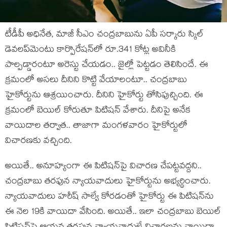
టీడీపీ అధినేత‌, మాజీ సీఎం చంద్ర‌బాబును ఏపీ స‌ర్కారు స్కిల్
డెవ‌ల‌ప్‌మెంటు కార్పొరేష‌న్‌లో రూ.341 కోట్ల అవినీకి
పాల్ప‌డ్డారంటూ అరెస్టు చేయ‌డం.. జైల్లో పెట్ట‌డం తెలిసిందే. ఈ
క్ర‌మంలో అస‌లు దీనిని కొట్టి వేయాలంటూ.. చంద్ర‌బాబు
హైకోర్టును ఆశ్ర‌యించారు. దీనిని హైకోర్టు తోసిపుచ్చింది. ఈ
క్ర‌మంలో బెయిల్ కోరుతూ పిటిష‌న్ వేశారు. దీనిపై అనేక
వాయిదాల త‌ర్వాత‌.. తాజాగా మంగ‌ళ‌వారం హైకోర్టులో
విచార‌ణ‌కు వ‌చ్చింది.
అయితే.. అనూహ్యంగా ఈ పిటిష‌న్‌పై విచార‌ణ చేప‌ట్ట‌వ‌ద్ద‌ని..
చంద్ర‌బాబు త‌ర‌ఫున న్యాయ‌వాదులు హైకోర్టును అభ్య‌ర్థించారు.
న్యాయ‌వాదులు హ‌రీష్ సాల్వే కోర‌డంతో హైకోర్టు ఈ పిటిష‌న్‌ను
ఈ నెల 19కి వాయిదా వేసింది. అయితే.. ఇలా చంద్ర‌బాబు బెయిల్