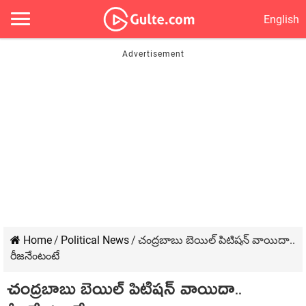
English
Home
/
Political News
/
చంద్ర‌బాబు బెయిల్ పిటిష‌న్ వాయిదా..
రీజ‌నేంటంటే
చంద్ర‌బాబు బెయిల్ పిటిష‌న్ వాయిదా..