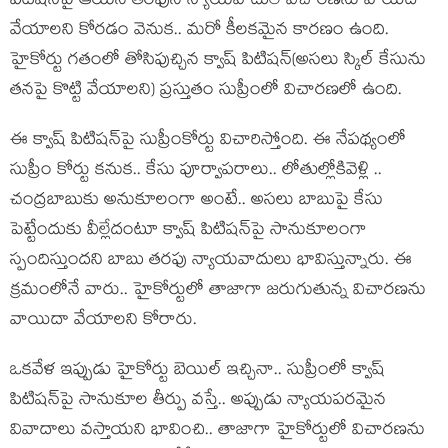
పిటిష‌న్‌పై ఆయ‌న త‌ర‌ఫున న్యాయ‌వాదులే విచార‌ణను వాయిదా
వేయాల‌ని కోర‌డం వెనుక‌.. మ‌రో కీల‌క‌మైన కార‌ణం ఉంది.
హైకోర్టు గ‌తంలో తోసిపుచ్చిన క్వాష్ పిటిష‌న్‌(అస‌లు స్కిల్ కేసును
త‌న‌పై కొట్టి వేయాల‌ని) ప్ర‌స్తుతం సుప్రీంలో విచార‌ణ‌లో ఉంది.
ఈ క్వాష్ పిటిష‌న్‌పై సుప్రీంకోర్టు విచారిస్తోంది. ఈ నేప‌థ్యంలో
సుప్రీం కోర్టు క‌నుక‌.. కేసు పూర్వాప‌రాలు.. లోతుల్లోకివెళ్లి ..
చంద్ర‌బాబుకు అనుకూలంగా అంటే.. అస‌లు బాబుపై కేసు
పెట్టేందుకు వీల్లేదంటూ క్వాష్ పిటిష‌న్‌పై సానుకూలంగా
స్పందిస్తుంద‌ని బాబు త‌ర‌ఫు న్యాయ‌వాదులు భావిస్తున్నారు. ఈ
క్ర‌మంలోనే వారు.. హైకోర్టులో తాజాగా జ‌రుగుతున్న విచార‌ణ‌ను
వాయిదా వేయాల‌ని కోరారు.
ఒక‌వేళ ఇప్పుడు హైకోర్టు బెయిల్ ఇచ్చినా.. సుప్రీంలో క్వాష్
పిటిష‌న్‌పై సానుకూల తీర్పు వ‌స్తే.. అప్పుడు న్యాయ‌ప‌ర‌మైన
వివాదాలు వ‌స్తాయ‌ని భావించి.. తాజాగా హైకోర్టులో విచార‌ణ‌ను