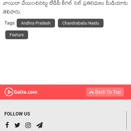
వాయిదా వేయించిన‌ట్టు టీడీపీ లీగ‌ల్ సెల్ ప్ర‌తినిధులు మీడియాకు
తెలిపారు.
Tags
Andhra Pradesh
Chandrababu Naidu
Feature
Back To Top
FOLLOW US