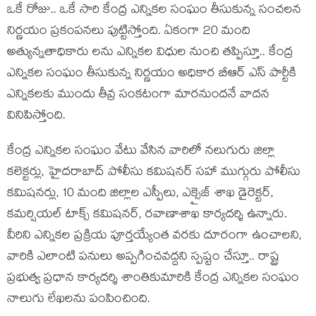
ఒకే రోజు.. ఒకే సారి కేంద్ర ఎన్నిక‌ల సంఘం తీసుకున్న సంచ‌ల‌న
నిర్ణ‌యం ప్ర‌కంప‌న‌లు పుట్టిస్తోంది. ఏకంగా 20 మంది
అత్యున్న‌తాధికారు ల‌ను ఎన్నిక‌ల విధుల నుంచి త‌ప్పిస్తూ.. కేంద్ర
ఎన్నిక‌ల సంఘం తీసుకున్న నిర్ణ‌యం అధికార బీఆర్ ఎస్ పార్టీకి
ఎన్నిక‌ల‌కు ముందు తీవ్ర సంక‌టంగా మార‌నుంద‌నే వాద‌న
వినిపిస్తోంది.
కేంద్ర ఎన్నిక‌ల సంఘం వేటు వేసిన వారిలో నలుగురు జిల్లా
కలెక్టర్లు, హైదరాబాద్ పోలీసు క‌మిష‌న‌ర్‌ సహా ముగ్గురు పోలీసు
కమిషనర్లు, 10 మంది జిల్లాల ఎస్పీలు, ఎక్సైజ్ శాఖ‌ డైరెక్టర్‌,
క‌మ‌ర్షియ‌ల్ టాక్స్‌ కమిషనర్‌, రవాణాశాఖ కార్యదర్శి ఉన్నారు.
వీరిని ఎన్నికల ప్రక్రియ పూర్తయ్యేంత వరకు దూరంగా ఉంచాల‌ని,
వారికి ఎలాంటి ప‌నులు అప్ప‌గించ‌వ‌ద్ద‌ని స్ప‌ష్టం చేస్తూ.. రాష్ట్ర
ప్రభుత్వ ప్రధాన కార్యదర్శి శాంతికుమారికి కేంద్ర ఎన్నిక‌ల సంఘం
నాలుగు లేఖలను పంపించింది.