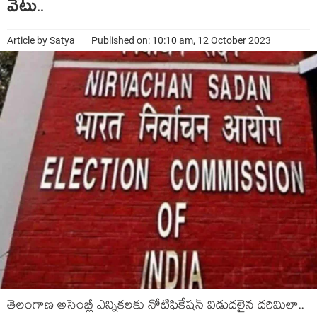
వేటు..
Article by
Satya
Published on: 10:10 am, 12 October 2023
తెలంగాణ అసెంబ్లీ ఎన్నిక‌ల‌కు నోటిఫికేష‌న్ విడుద‌లైన ద‌రిమిలా..