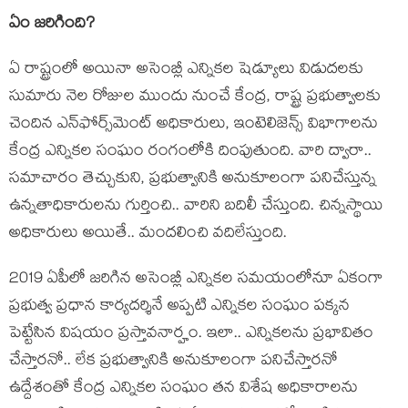
ఏం జ‌రిగింది?
ఏ రాష్ట్రంలో అయినా అసెంబ్లీ ఎన్నిక‌ల షెడ్యూలు విడుదలకు
సుమారు నెల రోజుల ముందు నుంచే కేంద్ర, రాష్ట్ర ప్రభుత్వాలకు
చెందిన ఎన్‌ఫోర్స్‌మెంట్‌ అధికారులు, ఇంటెలిజెన్స్‌ విభాగాలను
కేంద్ర ఎన్నికల సంఘం రంగంలోకి దింపుతుంది. వారి ద్వారా..
స‌మాచారం తెచ్చుకుని, ప్ర‌భుత్వానికి అనుకూలంగా ప‌నిచేస్తున్న
ఉన్న‌తాధికారుల‌ను గుర్తించి.. వారిని బ‌దిలీ చేస్తుంది. చిన్న‌స్థాయి
అధికారులు అయితే.. మంద‌లించి వదిలేస్తుంది.
2019 ఏపీలో జ‌రిగిన అసెంబ్లీ ఎన్నిక‌ల స‌మ‌యంలోనూ ఏకంగా
ప్ర‌భుత్వ ప్ర‌ధాన కార్య‌ద‌ర్శినే అప్ప‌టి ఎన్నిక‌ల సంఘం ప‌క్క‌న
పెట్టేసిన విష‌యం ప్ర‌స్తావ‌నార్హం. ఇలా.. ఎన్నిక‌ల‌ను ప్ర‌భావితం
చేస్తార‌నో.. లేక ప్ర‌భుత్వానికి అనుకూలంగా ప‌నిచేస్తార‌నో
ఉద్దేశంతో కేంద్ర ఎన్నిక‌ల సంఘం త‌న విశేష అధికారాల‌ను