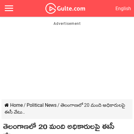
English
Home
/
Political News
/
తెలంగాణ‌లో 20 మంది అధికారుల‌పై
ఈసీ వేటు..
తెలంగాణ‌లో 20 మంది అధికారుల‌పై ఈసీ