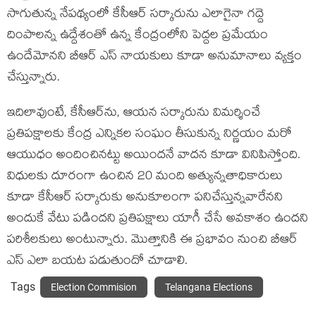
సాగుతున్న నేప‌థ్యంలో కేసీఆర్ స‌ర్కారును ఎలాగైనా గ‌ద్దె
దింపాల‌న్న ఉద్దేశంతో ఉన్న కేంద్రంలోని పెద్దల ప్ర‌మేయం
ఉందేమోన‌ని బీఆర్ ఎస్ నాయ‌కులు కూడా అనుమానాలు వ్య‌క్తం
చేస్తున్నారు.
ఇదిలావుంటే, కేసీఆర్‌ను, ఆయ‌న స‌ర్కారును విమ‌ర్శించే
ప్ర‌తిప‌క్షాల‌కు కేంద్ర ఎన్నిక‌ల సంఘం తీసుకున్న నిర్ణ‌యం మ‌రో
ఆయుధం అందించిన‌ట్టు అయింద‌నే వాద‌న కూడా వినిపిస్తోంది.
విధుల‌కు దూరంగా ఉంచిన 20 మంది అత్యున్న‌తాధికారులు
కూడా కేసీఆర్ స‌ర్కారుకు అనుకూలంగా ప‌నిచేస్తున్న‌వారేన‌ని
అందుకే వేటు ప‌డింద‌ని ప్ర‌తిప‌క్షాలు యాగీ చేసే అవకాశం ఉంద‌ని
ప‌రిశీల‌కులు అంటున్నారు. మొత్తానికి ఈ ప్ర‌భావం నుంచి బీఆర్
ఎస్ ఎలా బ‌య‌ట ప‌డుతుందో చూడాలి.
Tags
Election Commision
Telangana Elections