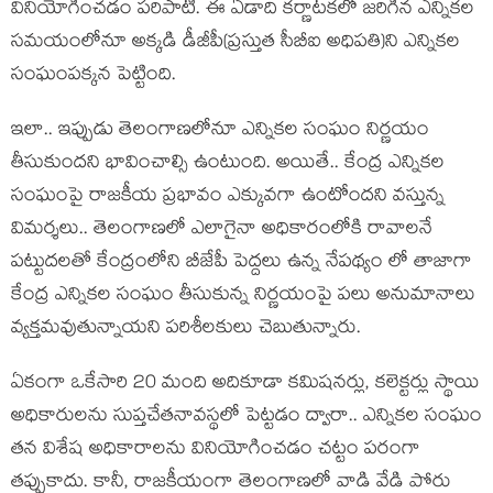
వినియోగించ‌డం ప‌రిపాటి. ఈ ఏడాది క‌ర్ణాట‌క‌లో జ‌రిగిన ఎన్నిక‌ల
స‌మ‌యంలోనూ అక్క‌డి డీజీపీ(ప్ర‌స్తుత సీబీఐ అధిప‌తి)ని ఎన్నిక‌ల
సంఘంప‌క్క‌న పెట్టింది.
ఇలా.. ఇప్పుడు తెలంగాణ‌లోనూ ఎన్నిక‌ల సంఘం నిర్ణ‌యం
తీసుకుంద‌ని భావించాల్సి ఉంటుంది. అయితే.. కేంద్ర ఎన్నిక‌ల
సంఘంపై రాజ‌కీయ ప్ర‌భావం ఎక్కువ‌గా ఉంటోంద‌ని వ‌స్తున్న
విమ‌ర్శ‌లు.. తెలంగాణ‌లో ఎలాగైనా అధికారంలోకి రావాల‌నే
ప‌ట్టుద‌ల‌తో కేంద్రంలోని బీజేపీ పెద్ద‌లు ఉన్న నేప‌థ్యం లో తాజాగా
కేంద్ర ఎన్నిక‌ల సంఘం తీసుకున్న నిర్ణ‌యంపై ప‌లు అనుమానాలు
వ్య‌క్త‌మ‌వుతున్నాయ‌ని ప‌రిశీల‌కులు చెబుతున్నారు.
ఏకంగా ఒకేసారి 20 మంది అదికూడా క‌మిష‌న‌ర్లు, క‌లెక్ట‌ర్లు స్థాయి
అధికారుల‌ను సుప్త‌చేత‌నావ‌స్థ‌లో పెట్ట‌డం ద్వారా.. ఎన్నిక‌ల సంఘం
త‌న విశేష అధికారాల‌ను వినియోగించ‌డం చ‌ట్టం ప‌రంగా
త‌ప్పుకాదు. కానీ, రాజ‌కీయంగా తెలంగాణ‌లో వాడి వేడి పోరు