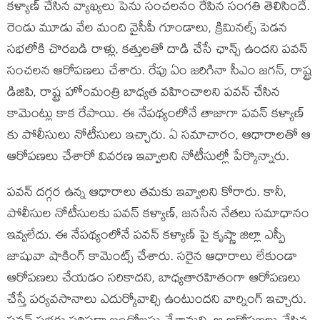
కళ్యాణ్ చేసిన వ్యాఖ్యలు పెను సంచలనం రేపిన సంగతి తెలిసిందే.
రెండు మూడు వేల మంది వైసీపీ గూండాలు, క్రిమినల్స్ పెడన
సభలోకి చొరబడి రాళ్లు, కత్తులతో దాడి చేసే ఛాన్స్ ఉందని పవన్
సంచలన ఆరోపణలు చేశారు. రేపు ఏం జరిగినా సీఎం జగన్, రాష్ట్ర
డిజిపి, రాష్ట్ర హోంమంత్రి బాధ్యత వహించాలని పవన్ చేసిన
కామెంట్లు కాక రేపాయి. ఈ నేపథ్యంలోనే తాజాగా పవన్ కళ్యాణ్
కు పోలీసులు నోటీసులు ఇచ్చారు. ఏ సమాచారం, ఆధారాలతో ఆ
ఆరోపణలు చేశారో వివరణ ఇవ్వాలని నోటీసుల్లో పేర్కొన్నారు.
పవన్ దగ్గర ఉన్న ఆధారాలు తమకు ఇవ్వాలని కోరారు. కానీ,
పోలీసుల నోటీసులకు పవన్ కళ్యాణ్, జనసేన నేతలు సమాధానం
ఇవ్వలేదు. ఈ నేపథ్యంలోనే పవన్ కళ్యాణ్ పై కృష్ణా జిల్లా ఎస్పీ
జాషువా షాకింగ్ కామెంట్స్ చేశారు. సరైన ఆధారాలు లేకుండా
ఆరోపణలు చేయడం సరికాదని, బాధ్యతారహితంగా ఆరోపణలు
చేస్తే పర్యవసానాలు ఎదుర్కోవాల్సి ఉంటుందని వార్నింగ్ ఇచ్చారు.