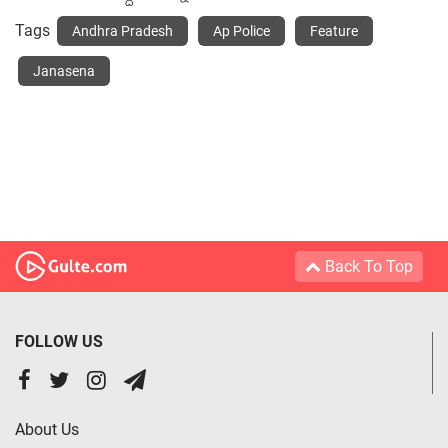
Tags
Andhra Pradesh
Ap Police
Feature
Janasena
Back To Top
FOLLOW US
About Us