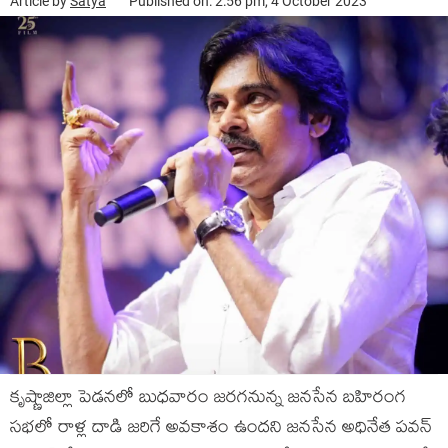
Article by
Satya
Published on: 2:56 pm, 4 October 2023
కృష్ణాజిల్లా పెడనలో బుధవారం జరగనున్న జనసేన బహిరంగ
సభలో రాళ్ల దాడి జరిగే అవకాశం ఉందని జనసేన అధినేత పవన్