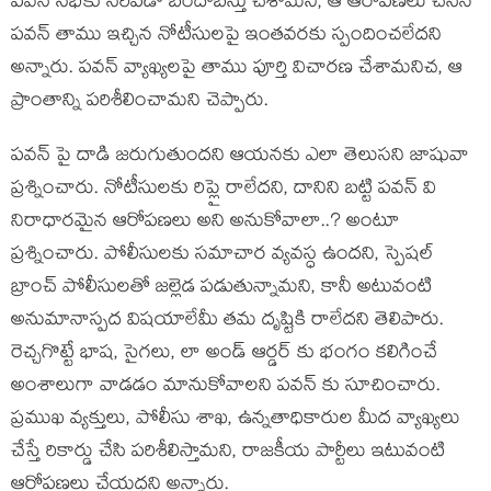
పవన్ సభకు సరిపడా బందోబస్తు చేశామని, ఆ ఆరోపణలు చేసిన
పవన్ తాము ఇచ్చిన నోటీసులపై ఇంతవరకు స్పందించలేదని
అన్నారు. పవన్ వ్యాఖ్యలపై తాము పూర్తి విచారణ చేశామనిచ, ఆ
ప్రాంతాన్ని పరిశీలించామని చెప్పారు.
పవన్ పై దాడి జరుగుతుందని ఆయనకు ఎలా తెలుసని జాషువా
ప్రశ్నించారు. నోటీసులకు రిప్లై రాలేదని, దానిని బట్టి పవన్ వి
నిరాధారమైన ఆరోపణలు అని అనుకోవాలా..? అంటూ
ప్రశ్నించారు. పోలీసులకు సమాచార వ్యవస్ధ ఉందని, స్పెషల్
బ్రాంచ్ పోలీసులతో జల్లెడ పడుతున్నామని, కానీ అటువంటి
అనుమానాస్పద విషయాలేమీ తమ దృష్టికి రాలేదని తెలిపారు.
రెచ్చగొట్టే భాష, సైగలు, లా అండ్ ఆర్డర్ కు భంగం కలిగించే
అంశాలుగా వాడడం మానుకోవాలని పవన్ కు సూచించారు.
ప్రముఖ వ్యక్తులు, పోలీసు శాఖ, ఉన్నతాధికారుల మీద వ్యాఖ్యలు
చేస్తే రికార్డు చేసి పరిశీలిస్తామని, రాజకీయ పార్టీలు ఇటువంటి
ఆరోపణలు చేయద్దని అన్నారు.