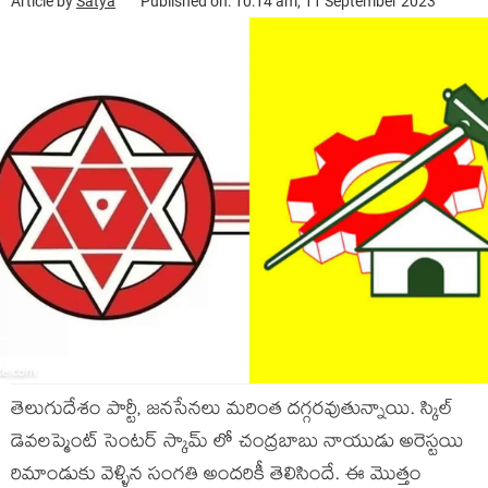
Article by
Satya
Published on: 10:14 am, 11 September 2023
తెలుగుదేశం పార్టీ, జనసేనలు మరింత దగ్గరవుతున్నాయి. స్కిల్
డెవలప్మెంట్ సెంటర్ స్కామ్ లో చంద్రబాబు నాయుడు అరెస్టయి
రిమాండుకు వెళ్ళిన సంగతి అందరికీ తెలిసిందే. ఈ మొత్తం