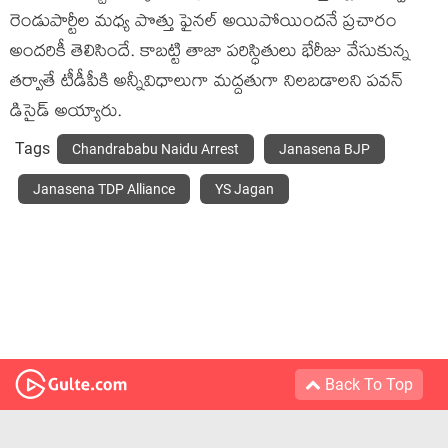
రెండుపార్టీల మధ్య పొత్తు ఫైనల్ అయిపోయిందనే ప్రచారం
అందరికీ తెలిసిందే. కాబట్టి తాజా పరిస్ధితులు భేరీజు వేసుకున్న
తర్వాతే టీడీపీకి అన్నీవిధాలుగా మద్దతుగా నిలబడాలని పవన్
డిసైడ్ అయ్యారు.
Tags
Chandrababu Naidu Arrest
Janasena BJP
Janasena TDP Alliance
YS Jagan
Back To Top