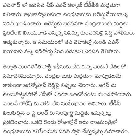
ఎపిసోడ్ లో జనసేన చీఫ్ పవన్ కల్యాణ్ టీడీపీకి మద్దతుగా
నిలిచారు. అప్రజాస్వామికంగా చంద్రబాబును అరెస్టుచేయటాన్ని
పవన్ ఖండించారు. అరెస్టుకు నిరసనగా చంద్రబాబుకు మద్దతు
ప్రకటించి విజయవాడ వస్తున్న పవన్ను కుంచనపల్లి వద్ద పోలీసులు
అడ్డుకున్నారు. ఆ సమయంలో తన వెహికల్లో నుండి పవన్
బయటకు వచ్చి నడిరోడ్డు మీద పడుకుని నిరసన తెలిపారు.
తర్వాత మంగళగిరి పార్టీ ఆఫీసుకు చేరుకున్న వెంటనే నేతలతో
సమావేశమయ్యారు. చంద్రబాబుకు మద్దతుగా మాట్లాడటమే
కాకుండా జగన్మోహన్ రెడ్డిపై నిప్పులు చెరిగారు. జగన్ ను
తరిమికొట్టకపోతే ఏపీలో ఎవరూ బతకలేరంటు మండిపోయారు.
వెంటనే లోకేష్ కు ఫోన్ చేసి సంఘీభావం తెలిపారు. టీడీపీ
పిలుపిచ్చిన రాష్ట్ర బంద్ కు సంపూర్ణ మద్దతు ఇస్తున్నట్లు
ప్రకటించారు. ఒకటి రెండు రోజుల్లోనే అటు రాజమండ్రిలో
చంద్రబాబును కలిసేందుకు పవన్ ప్లాన్ చేస్తున్నట్లు సమాచారం.