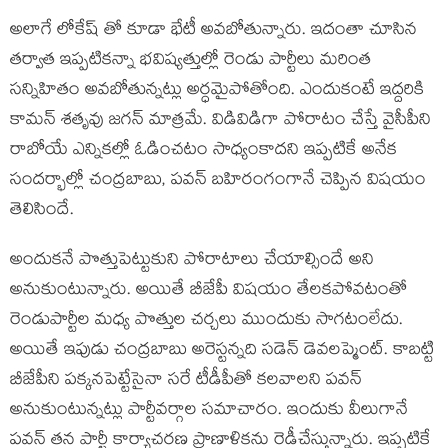
అలాగే లోకేష్ తో కూడా భేటీ అవబోతున్నారు. ఇదంతా చూసిన
తర్వాత ఇప్పటికన్నా భవిష్యత్తుల్లో రెండు పార్టీలు మరింత
సన్నిహితం అవబోతున్నట్లు అర్ధమైపోతోంది. ఎందుకంటే ఇద్దరికి
కామన్ శతృవు జగన్ మాత్రమే. విడివిడిగా పోరాటం చేస్తే వైసీపీని
రాబోయే ఎన్నికల్లో ఓడించటం సాధ్యంకాదని ఇప్పటికే అనేక
సందర్భాల్లో చంద్రబాబు, పవన్ బహిరంగంగానే చెప్పిన విషయం
తెలిసిందే.
అందుకనే పొత్తుపెట్టుకుని పోరాటాలు చేయాల్సిందే అని
అనుకుంటున్నారు. అయితే బీజేపీ విషయం తేలకపోవటంతో
రెండుపార్టీల మధ్య పొత్తుల చర్చలు ముందుకు సాగటంలేదు.
అయితే ఇపుడు చంద్రబాబు అరెస్టన్నది సడెన్ డెవలప్మెంట్. కాబట్టి
బీజేపీని పక్కనపెట్టేసైనా సరే టీడీపీతో కలవాలని పవన్
అనుకుంటున్నట్లు పార్టీవర్గాల సమాచారం. ఇందుకు వీలుగానే
పవన్ తన పార్టీ కార్యాచరణ ప్రాణాళికను రెడీచేస్తున్నారు. ఇప్పటికే