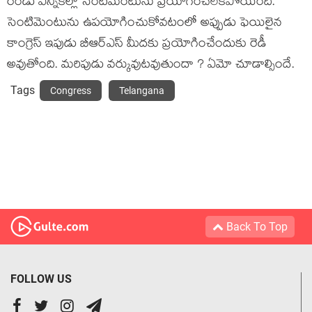
రెండు ఎన్నికల్లో సెంటిమెంటును ప్రయోగించలేకపోయింది.
సెంటిమెంటును ఉపయోగించుకోవటంలో అప్పుడు ఫెయిలైన
కాంగ్రెస్ ఇపుడు బీఆర్ఎస్ మీదకు ప్రయోగించేందుకు రెడీ
అవుతోంది. మరిపుడు వర్కువుటవుతుందా ? ఏమో చూడాల్సిందే.
Tags
Congress
Telangana
Back To Top
FOLLOW US