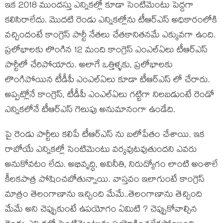
ఇక 2018 ముందస్తు ఎన్నికల్లో కూడా సెంటిమెంటు పెద్దగా
కలిసిరాలేదు. మొదటి రెండు ఎన్నికల్లోను టీఆర్ఎస్ అధికారంలోకి
వచ్చిందంటే కాంగ్రెస్ పార్టీ నేతలు చేతకానితనమే ఎక్కువగా ఉంది.
ప్రలోభాలకు లొంగిన 12 మంది కాంగ్రెస్ ఎంఎల్ఏలు టీఆర్ఎస్
పార్టీలో చేరిపోయారు. అలాగే ఒత్తిళ్ళకు, ప్రలోభాలకు
లొంగిపోయిన టీడీపీ ఎంఎల్ఏలు కూడా టీఆర్ఎస్ లో చేరారు.
అప్పట్లోనే కాంగ్రెస్, టీడీపీ ఎంఎల్ఏలు గట్టిగా నిలబడుంటే రెండో
ఎన్నికలోనే టీఆర్ఎస్ గెలుపు అనుమానంగా ఉండేది.
పై రెండు పార్టీలు కలిపే టీఆర్ఎస్ ను బలోపేతం చేశాయి. ఇక
రాబోయే ఎన్నికల్లో సెంటిమెంటు వర్కవుటవుతుందని ఎవరు
అనుకోవటం లేదు. అభివృద్ధి, అవినీతి, నిరుద్యోగం లాంటి అంశాలే
కీలకపాత్ర పోషించబోతున్నాయి. వాస్తవం ఇలాగుంటే కాంగ్రెస్
మాత్రం తెలంగాణాను ఇచ్చింది మేమే..తెలంగాణాను తెచ్చింది
మేమే అని చెప్పుకుంటే ఉపయోగం ఏమిటి ? చెప్పుకోవాల్సిన