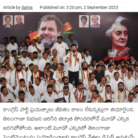
Article by
Satya
Published on: 3:20 pm, 2 September 2023
కాంగ్రెస్ పార్టీ ప్రయత్నాలు జీవితం కాలం లేటన్నట్లుగా తయారైంది.
తెలంగాణా విభజన జరిగిన తర్వాత తొందరలోనే మూడో ఎన్నిక
జరగబోతోంది. అలాంటి మూడో ఎన్నికలో తెలంగాణా