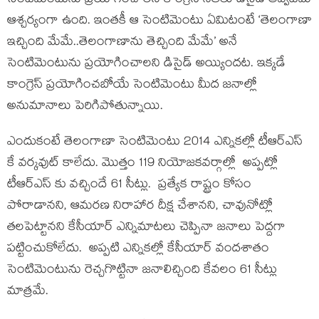
సెంటిమెంటును ప్రయోగించాలని కాంగ్రెస్ నేతలు డిసైడ్ అవ్వటమే
ఆశ్చర్యంగా ఉంది. ఇంతకీ ఆ సెంటిమెంటు ఏమిటంటే ‘తెలంగాణా
ఇచ్చింది మేమే..తెలంగాణాను తెచ్చింది మేమే’ అనే
సెంటిమెంటును ప్రయోగించాలని డిసైడ్ అయ్యిందట. ఇక్కడే
కాంగ్రెస్ ప్రయోగించబోయే సెంటిమెంటు మీద జనాల్లో
అనుమానాలు పెరిగిపోతున్నాయి.
ఎందుకంటే తెలంగాణా సెంటిమెంటు 2014 ఎన్నికల్లో టీఆర్ఎస్
కే వర్కవుట్ కాలేదు. మొత్తం 119 నియోజకవర్గాల్లో అప్పట్లో
టీఆర్ఎస్ కు వచ్చిందే 61 సీట్లు. ప్రత్యేక రాష్ట్రం కోసం
పోరాడానని, ఆమరణ నిరాహార దీక్ష చేశానని, చావునోట్లో
తలపెట్టానని కేసీయార్ ఎన్నిమాటలు చెప్పినా జనాలు పెద్దగా
పట్టించుకోలేదు. అప్పటి ఎన్నికల్లో కేసీయార్ వందశాతం
సెంటిమెంటును రెచ్చగొట్టినా జనాలిచ్చింది కేవలం 61 సీట్లు
మాత్రమే.