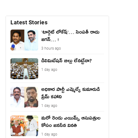
Latest Stories
`టార్గెట్ లోకేష్‌`… సింప‌తీ రాదు
జ‌గ‌న్‌… !
3 hours ago
డీలిమిటేషన్ బిల్లు లేన‌ట్టేనా?
1 day ago
అధికార పార్టీ ఎమ్మెల్యే కుమారుడి
ప్రేమ్ కహాని
1 day ago
మరో రెండు ఎయిమ్స్ ఆసుపత్రుల
కోసం జనసేన వినతి
1 day ago