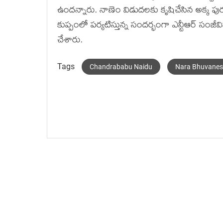
ఉందన్నారు. నాణెం విడుదలకు కృషిచేసిన అక్క పురంద
కుప్పంలో పర్యటిస్తున్న సందర్భంగా ఎన్టీఆర్ సంజీవ
చేశారు.
Tags
Chandrababu Naidu
Nara Bhuvanes