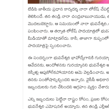
టిడిపి జాతీయ ప్రధాన కార్యదర్శి నారా లోకేష్ 
తెలిసిందే. తన తండ్రి నారా చంద్రబాబునాయుడు, తల
మొదలుబెట్టారు. ఆ సమయంలో నారా భువనేశ్వరి..ల
పంపించారు. ఆ తర్వాత లోకేష్ పాదయాత్రలో భువనే
మీడియాతో మాట్లాడలేదు. కానీ, తాజాగా కుప్పంలో 
పాదయాత్రపై స్పందించారు.
ఈ సందర్భంగా భువనేశ్వరి భావోద్వేగానికి గురయ
ఆవేదనకు, ఆందోళనకు గురయ్యానని భువనేశ్వరి అ
కన్నీళ్లు ఆపుకోలేకపోయానని ఆమె వెల్లడించారు. అయ
తనకు సంతోషాన్నిచ్చిందని అన్నారు. వైసీపీ అధిక
ఇబ్బందులకు గురి చేసిందని ఆగ్రహం వ్యక్తం చేశారు
ఎన్ని ఇబ్బందులు పెట్టినా రాష్ట్రం కోసం, ప్రజ
భువనేశ్వరి ఎమోషనల్ అయ్యారు. తన తండ్రి ఎన్