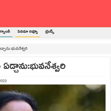
్యాలరీ
సినిమా రివ్యూ
ట్రెండ్స్
డ్చాను:భువనేశ్వరి
ఏడ్చాను:భువనేశ్వరి
 2023