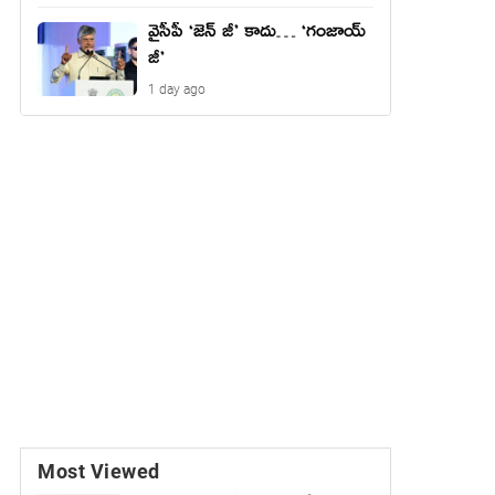
వైసీపీ ‘జెన్ జీ’ కాదు… ‘గంజాయ్
జీ’
1 day ago
Most Viewed