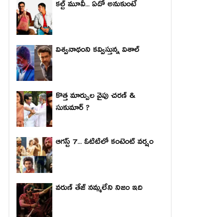
కల్ట్ మూవీ... ఏదో అనుకుంటే
విశ్వనాథంని కవ్విస్తున్న విశాల్
కొత్త మార్పుల వైపు చరణ్ &
సుకుమార్ ?
ఆగస్ట్ 7... ఓటిటిలో కంటెంట్ వర్షం
వరుణ్ తేజ్ నమ్మలేని నిజం ఇది