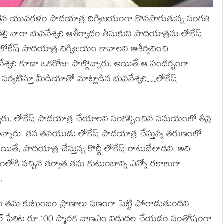
చేపట్టిన యువగళం పాదయాత్ర దిగ్విజయంగా కొనసాగుతున్న సంగతి
్లి నారా భువనేశ్వరి ఆశీర్వాదం తీసుకుని పాదయాత్రను లోకేష్
ోకేష్ పాదయాత్ర దిగ్విజయం కావాలని ఆశీర్వదించి
శ్వరి కూడా ఒకరోజు పాల్గొన్నారు. అయితే ఆ సందర్భంగా
పర్యటిస్తూ మీడియాతో మాట్లాడిన భువనేశ్వరి…లోకేష్
్యారు. లోకేష్ పాదయాత్ర చేయాలని సంకల్పించిన సమయంలో తీవ్ర
న్నారు. తన తనయుడు లోకేష్ పాదయాత్ర చేస్తున్న తరుణంలో
ితే, పాదయాత్ర చేస్తున్న కొద్దీ లోకేష్ రాటుదేలాడని, అది
ారంలోకి వచ్చిన తర్వాత తమ కుటుంబాన్ని ఎన్నో రకాలుగా
.
ల కోసం తమ కుటుంబం ప్రాణాలు పణంగా పెట్టి పోరాడుతుందని
టీఆర్ పేరిట రూ.100 స్మారక నాణఎం విడుదల చేయడం సంతోషంగా