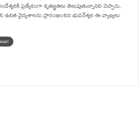
ేశ్వరికి ప్రత్యేకంగా కృతజ్ఞతలు తెలుపుతున్నానని చెప్పారు.
ిని ఉచిత వైద్యశాలను ప్రారంభించిన భువనేశ్వరి ఈ వ్యాఖ్యలు
wari