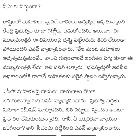
సీఎంకు సిగ్గుందా?
రాష్ట్రంలో మ‌హిళ‌లు, మైన‌ర్ బాలిక‌లు అదృశ్యం అవుతున్నార‌ని
కేంద్ర ప్ర‌భుత్వం కూడా గ‌గ్గోలు పెడుతోంద‌ని.. అయినా.. ఈ
ముఖ్య‌మంత్రికి ఈ విష‌యంపై దృష్టి పెట్టేందుకు తీరిక లేకుండా
పోయింద‌ని ప‌వ‌న్ వ్యాఖ్యానించారు. “వేల మంది మ‌హిళ‌లు
అదృశ్య‌మ‌వుతుంటే.. వారిని గుర్తించాల‌నే ఇంగితం సిగ్గు కూడా ఈ
ముఖ్య‌మంత్రికి లేదు“ అని ప‌వ‌న్ అన్నారు. భవిష్యత్తులో జ‌న‌సేన
అధికారంలోకి రాగానే మ‌హిళ‌లకు సరైన స్థానం ఇస్తామ‌న్నారు.
ఏపీలో మహిళలపై దాడులు, దారుణాలు రోజూ
జరుగుతున్నాయని ప‌వ‌న్ వ్యాఖ్యానించారు. ప్రభుత్వ పెద్దలు,
మహిళా కమీషన్ మాట్లాడదని.. దిశ చట్టాలు, స్పందన అంటూ
ప్ర‌చారం చేసుకుంటున్నార‌ని.. కానీ, ఏ ఒక్క‌రికైనా న్యాయం
జ‌రిగిందా? అని సీఎంను ఉద్దేశించి ప‌వ‌న్ వ్యాఖ్యానించారు.