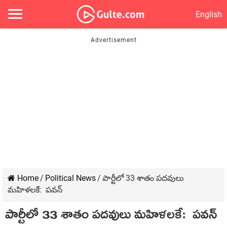
English
Home
/
Political News
/
పార్టీలో 33 శాతం ప‌ద‌వులు
మ‌హిళ‌ల‌కే: ప‌వ‌న్
పార్టీలో 33 శాతం ప‌ద‌వులు మ‌హిళ‌ల‌కే: ప‌వ‌న్