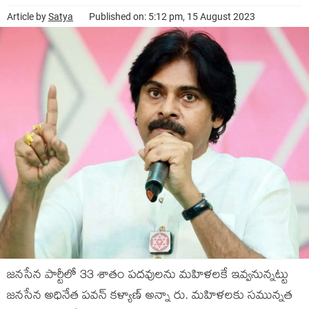
Article by
Satya
Published on: 5:12 pm, 15 August 2023
జ‌న‌సేన పార్టీలో 33 శాతం ప‌ద‌వుల‌ను మ‌హిళ‌ల‌కే ఇవ్వ‌నున్న‌ట్టు
జ‌న‌సేన అధినేత ప‌వ‌న్ క‌ళ్యాణ్ అన్నా రు. మ‌హిళ‌ల‌కు స‌మున్న‌త