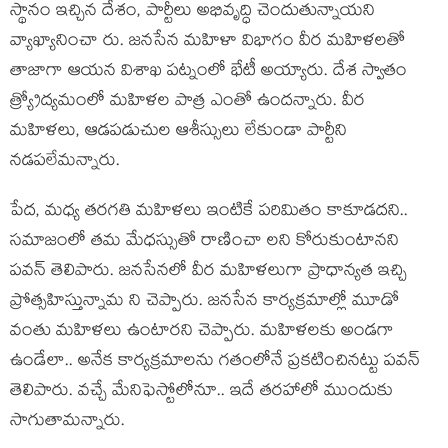
స్థానం ఇచ్చిన దేశం, పార్టీలు అభివృద్ధి చెందుతున్నాయ‌ని
వ్యాఖ్యానించా రు. జనసేన మ‌హిళా విభాగం వీర మహిళలతో
తాజాగా ఆయ‌న విశాఖ ప‌ట్నంలో భేటీ అయ్యారు. దేశ స్వాతం
త్య్రోద్య‌మంలో మ‌హిళ‌ల పాత్ర ఎంతో ఉంద‌న్నారు. వీర
మహిళలు, ఆడపడుచుల ఆశీస్సులు లేకుండా పార్టీని
నడపలేమన్నారు.
పేద, మధ్య తరగతి మహిళలు ఇంటికే పరిమితం కాకూడదని..
సమాజంలో తమ‌ మేధస్సుతో రాణించా లని కోరుకుంటానని
ప‌వ‌న్‌ తెలిపారు. జనసేనలో వీర మహిళలుగా ప్రాధాన్యత ఇచ్చి
ప్రోత్సహిస్తున్నామ ని చెప్పారు. జనసేన కార్యక్రమాల్లో మూడో
వంతు మహిళలు ఉంటారని చెప్పారు. మ‌హిళల‌కు అండ‌గా
ఉండేలా.. అనేక కార్య‌క్ర‌మాల‌ను గ‌తంలోనే ప్ర‌క‌టించిన‌ట్టు ప‌వ‌న్
తెలిపారు. వ‌చ్చే మేనిఫెస్టోలోనూ.. ఇదే త‌ర‌హాలో ముందుకు
సాగుతామ‌న్నారు.