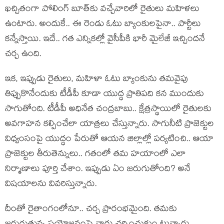
ఖ‌చ్చితంగా పోలింగ్ బూత్‌కు వ‌చ్చేవారిలో రైతులు మ‌హిళ‌లు
ఉంటారు. అందుకే.. ఈ రెండు ఓటు బ్యాంకుల‌పైనా.. పార్టీలు
క‌న్నేస్తాయి. ఇదే.. గ‌త ఎన్నిక‌ల్లో వైసీపీకి భారీ మైలేజీ ఇచ్చింద‌నే
చ‌ర్చ ఉంది.
ఇక‌, ఇప్పుడు రైతులు, మ‌హిళా ఓటు బ్యాంకును త‌మవైపు
తిప్పుకొనేందుకు టీడీపీ కూడా యుద్ధ ప్రాతిపది క‌న ముందుకు
సాగుతోంది. టీడీపీ అధినేత చంద్ర‌బాబు.. క్షేత్ర‌స్థాయిలో రైతుల‌కు
అవ‌గాహ‌న క‌ల్పించేలా యాత్ర‌లు చేస్తున్నారు. సాగునీటి ప్రాజెక్టుల
విధ్వంసంపై యుద్ధం పేరుతో ఆయ‌న జిల్లాల్లో ప‌ర్య‌టించి.. ఆయా
ప్రాజెక్టుల తీరుతెన్నులు.. గ‌తంలో త‌మ హ‌యాంలో ఎలా
నిర్మాణాలు పూర్తి చేశాం. ఇప్పుడు ఏం జ‌రుగుతోంది? అనే
విష‌యాల‌ను వివ‌రిస్తున్నారు.
దీంతో రైతాంగంలోనూ.. చ‌ర్చ ప్రారంభ‌మైంది. త‌మ‌కు