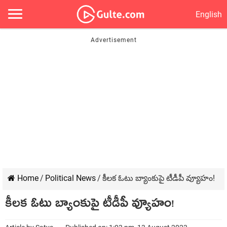
English
Home
/
Political News
/
కీల‌క ఓటు బ్యాంకుపై టీడీపీ వ్యూహం!
కీల‌క ఓటు బ్యాంకుపై టీడీపీ వ్యూహం!