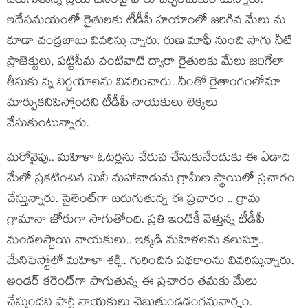
జ‌రుగుతున్న ప్ర‌యోజ‌నంపై వారు చ‌ర్చించుకుం టున్నారు.
ఇదేస‌మ‌యంలో రైతుల‌కు టీడీపీ హ‌యాంలో జ‌రిగిన మేలు ను
కూడా చంద్ర‌బాబు వివ‌రిస్తు న్నారు. రుణ మాఫీ నుంచి సాగు నీటి
ప్రాజెక్టులు, ప‌ట్టిసీమ వంటివాటి ద్వారా రైతుల‌కు మేలు జ‌రిగేలా
తీసుకు న్న నిర్ణ‌యాల‌ను వివ‌రించారు. దీంతో రైతాంగంలోనూ
మార్పుక‌నిపిస్తోంద‌ని టీడీపీ నాయ‌కులు లెక్క‌లు
వేసుకుంటున్నారు.
మ‌రోవైపు.. మ‌హిళా ఓట‌ర్ల‌ను చేరువ చేసుకునేందుకు ఈ ఏడాది
మేలో ప్ర‌క‌టించిన మినీ మ‌హానాడును గ్రామీణ స్థాయిలో ప్ర‌చారం
చేస్తున్నారు. సైలెంట్‌గా జ‌రుగుతున్న ఈ ప్ర‌చారం .. గ్రామ
గ్రామానా జోరుగా సాగుతోంది. ప్ర‌తి ఇంటికీ వెళ్తున్న టీడీపీ
మండ‌ల‌స్థాయి నాయ‌కులు.. ఇక్క‌డి మహిళ‌ల‌ను క‌లుస్తూ..
మేనిఫెస్టోలో మ‌హిళా శ‌క్తి.. గురించిన ప‌థ‌కాల‌ను వివ‌రిస్తున్నారు.
అండ‌ర్ కరెంట్‌గా సాగుతున్న ఈ ప్ర‌చారం త‌మ‌కు మేలు
చేస్తుంద‌ని పార్టీ నాయ‌కులు చెబుతుండ‌డంగ‌మ‌నార్హం.