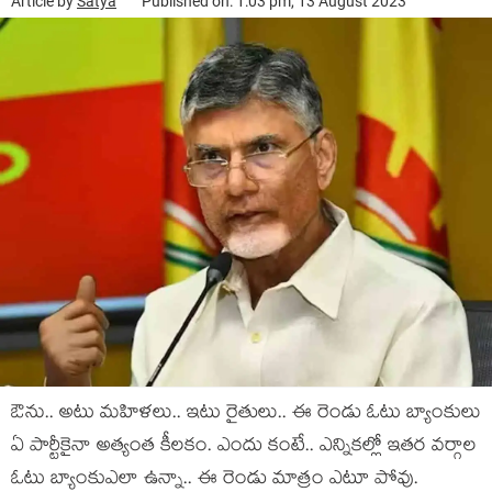
Article by
Satya
Published on: 1:03 pm, 13 August 2023
ఔను.. అటు మ‌హిళ‌లు.. ఇటు రైతులు.. ఈ రెండు ఓటు బ్యాంకులు
ఏ పార్టీకైనా అత్యంత కీల‌కం. ఎందు కంటే.. ఎన్నిక‌ల్లో ఇత‌ర వ‌ర్గాల
ఓటు బ్యాంకుఎలా ఉన్నా.. ఈ రెండు మాత్రం ఎటూ పోవు.