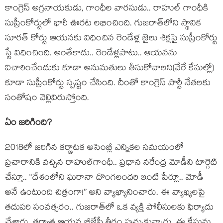
కాంగ్రెస్ అగ్ర‌నాయ‌కుడు, గాంధీల వార‌సుడు.. రాహుల్ గాంధీకి
సుప్రీంకోర్టులో భారీ ఊర‌ట ల‌భించింది. గుజ‌రాత్‌లోని స్థానిక
సూర‌త్ కోర్టు ఆయ‌న‌కు విధించిన రెండేళ్ల జైలు శిక్ష‌పై సుప్రీంకోర్టు
స్టే విధించింది. అంతేకాదు.. రెండేళ్ల‌పాటు.. ఆయ‌న‌ను
విచారించేందుకు కూడా అనుమ‌తులు తీసుకోవాల‌ని(వేరే కేసుల్లో)
కూడా సుప్రీంకోర్టు స్ప‌ష్టం చేసింది. దీంతో కాంగ్రెస్ పార్టీ నేత‌ల‌కు
సంతోషం వెల్లివిరుస్తోంది.
ఏం జ‌రిగింది?
2018లో జ‌రిగిన క‌ర్ణాట‌క అసెంబ్లీ ఎన్నిక‌ల స‌మ‌యంలో
ప్ర‌చారానికి వ‌చ్చిన రాహుల్‌గాంధీ.. ప్ర‌ధాన న‌రేంద్ర మోడీని టార్గెట్
చేస్తూ.. “దేశంలోని ఘ‌రానా దొంగ‌లంద‌రి ఇంటి పేర్లూ.. మోడీ
అనే ఉంటుంది చిత్రంగా!” అని వ్యాఖ్యానించారు. ఈ వ్యాఖ్య‌ల‌పై
త‌దుప‌రి సంవ‌త్స‌రం.. గుజ‌రాత్‌లో ఒక వ్య‌క్తి పోలీసుల‌కు ఫిర్యాదు