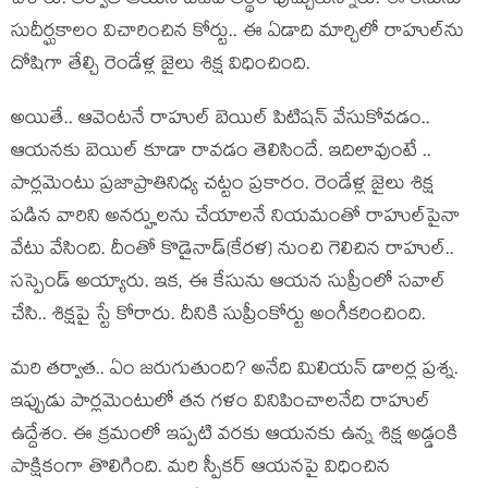
చేశారు. త‌ర్వాత ఆయ‌న బీజేపీ తీర్థం పుచ్చుకున్నారు. ఈ కేసును
సుదీర్ఘ‌కాలం విచారించిన కోర్టు.. ఈ ఏడాది మార్చిలో రాహుల్‌ను
దోషిగా తేల్చి రెండేళ్ల జైలు శిక్ష విధించింది.
అయితే.. ఆవెంట‌నే రాహుల్ బెయిల్ పిటిష‌న్ వేసుకోవ‌డం..
ఆయ‌న‌కు బెయిల్ కూడా రావ‌డం తెలిసిందే. ఇదిలావుంటే ..
పార్ల‌మెంటు ప్ర‌జాప్రాతినిధ్య చ‌ట్టం ప్ర‌కారం. రెండేళ్ల జైలు శిక్ష
ప‌డిన వారిని అన‌ర్హుల‌ను చేయాల‌నే నియమంతో రాహుల్‌పైనా
వేటు వేసింది. దీంతో కొడైనాడ్‌(కేర‌ళ‌) నుంచి గెలిచిన రాహుల్‌..
స‌స్పెండ్ అయ్యారు. ఇక‌, ఈ కేసును ఆయ‌న సుప్రీంలో స‌వాల్
చేసి.. శిక్షపై స్టే కోరారు. దీనికి సుప్రీంకోర్టు అంగీక‌రించింది.
మ‌రి త‌ర్వాత‌.. ఏం జ‌రుగుతుంది? అనేది మిలియ‌న్ డాల‌ర్ల ప్ర‌శ్న‌.
ఇప్పుడు పార్ల‌మెంటులో త‌న గ‌ళం వినిపించాల‌నేది రాహుల్
ఉద్దేశం. ఈ క్ర‌మంలో ఇప్ప‌టి వ‌ర‌కు ఆయ‌న‌కు ఉన్న శిక్ష అడ్డంకి
పాక్షికంగా తొలిగింది. మ‌రి స్పీక‌ర్ ఆయ‌న‌పై విధించిన