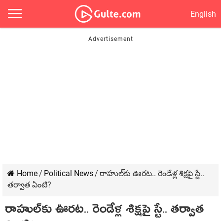
English
Home
/
Political News
/
రాహుల్‌కు ఊర‌ట‌.. రెండేళ్ల శిక్ష‌పై స్టే..
త‌ర్వాత ఏంటి?
రాహుల్‌కు ఊర‌ట‌.. రెండేళ్ల శిక్ష‌పై స్టే.. త‌ర్వాత