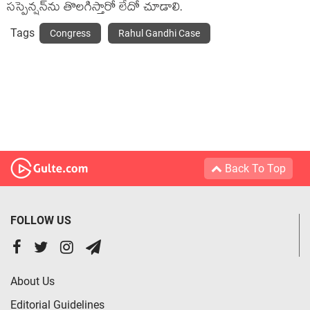
స‌స్పెన్ష‌న్‌ను తొల‌గిస్తారో లేదో చూడాలి.
Tags
Congress
Rahul Gandhi Case
Back To Top
FOLLOW US
About Us
Editorial Guidelines