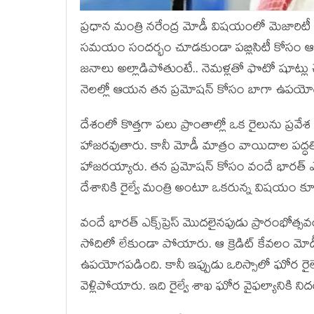
ప్రధాన మంత్రి నరేంద్ర మోడీ విషయంలో మెజారిటీ 
సమయం సందర్భం చూడకుండా పబ్లిసిటీ కోసం ఆయ
జనాలు అల్లాడిపోతుంటే.. నెమళ్లతో ఫొటో షూట్లు 
నెలల్లో ఆయన తన ప్రమోషన్ కోసం బాగా ఉపయోగించ
దేశంలో కొత్తగా పలు ప్రాంతాల్లో ఒక రైలును ప్రవేశ 
హాజరవుతారు. కానీ మోడీ మాత్రం వాయిదాల పద్ధతిల
హాజరయ్యారు. తన ప్రమోషన్ కోసం వందే భారత్‌ 
దేశానికి రైల్వే మంత్రి అంటూ ఒకరున్న విషయం కూడ
వందే భారత్ ఎక్స్‌ప్రెస్ మొదలైనపుడు ప్రారంభోత్స
సోదిలో లేకుండా పోయారు. ఆ క్రెడిట్ కేవలం మోడీ
ఉపయోగపడింది. కానీ ఇప్పుడు ఒరిస్సాలో ఘోర రైల్
వెళ్లిపోయారు. ఇది రైల్వే శాఖ ఘోర వైఫల్యానికి న