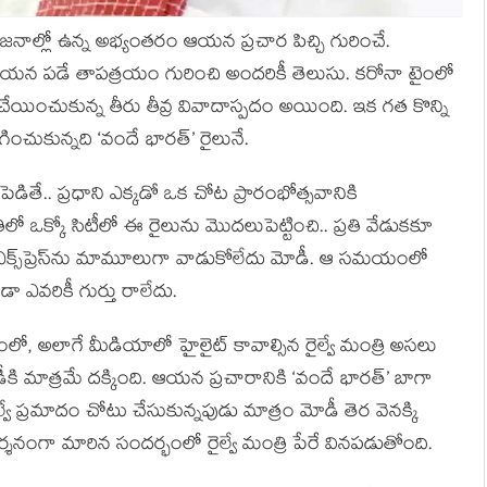
జనాల్లో ఉన్న అభ్యంతరం ఆయన ప్రచార పిచ్చి గురించే.
న పడే తాపత్రయం గురించి అందరికీ తెలుసు. కరోనా టైంలో
చేయించుకున్న తీరు తీవ్ర వివాదాస్పదం అయింది. ఇక గత కొన్ని
ుకున్నది ‘వందే భారత్’ రైలునే.
పెడితే.. ప్రధాని ఎక్కడో ఒక చోట ప్రారంభోత్సవానికి
ో ఒక్కో సిటీలో ఈ రైలును మొదలుపెట్టించి.. ప్రతి వేడుకకూ
ఎక్స్‌ప్రెస్‌ను మామూలుగా వాడుకోలేదు మోడీ. ఆ సమయంలో
ా ఎవరికీ గుర్తు రాలేదు.
వంలో, అలాగే మీడియాలో హైలైట్ కావాల్సిన రైల్వే మంత్రి అసలు
కి మాత్రమే దక్కింది. ఆయన ప్రచారానికి ‘వందే భారత్’ బాగా
వే ప్రమాదం చోటు చేసుకున్నపుడు మాత్రం మోడీ తెర వెనక్కి
ిదర్శనంగా మారిన సందర్భంలో రైల్వే మంత్రి పేరే వినపడుతోంది.