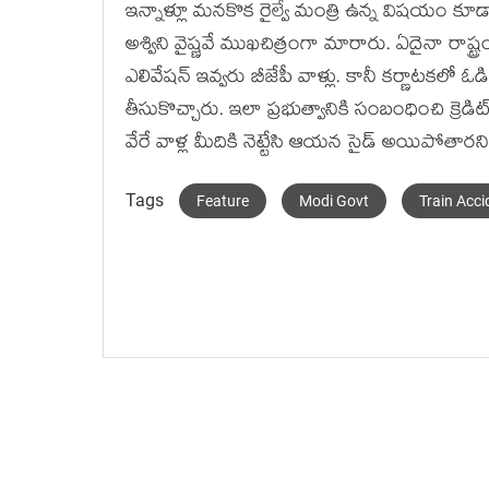
ఇన్నాళ్లూ మనకొక రైల్వే మంత్రి ఉన్న విషయం కూ
అశ్విని వైష్ణవే ముఖచిత్రంగా మారారు. ఏదైనా రాష్ట
ఎలివేషన్ ఇవ్వరు బీజేపీ వాళ్లు. కానీ కర్ణాటకలో
తీసుకొచ్చారు. ఇలా ప్రభుత్వానికి సంబంధించి క్రెడ
వేరే వాళ్ల మీదికి నెట్టేసి ఆయన సైడ్ అయిపోతారని నె
Tags
Feature
Modi Govt
Train Acci