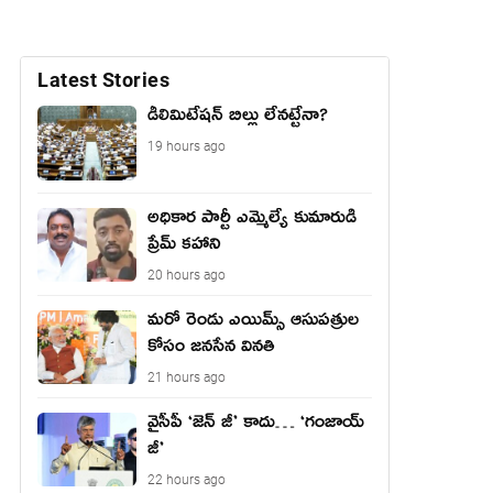
Latest Stories
డీలిమిటేషన్ బిల్లు లేన‌ట్టేనా?
19 hours ago
అధికార పార్టీ ఎమ్మెల్యే కుమారుడి
ప్రేమ్ కహాని
20 hours ago
మరో రెండు ఎయిమ్స్ ఆసుపత్రుల
కోసం జనసేన వినతి
21 hours ago
వైసీపీ ‘జెన్ జీ’ కాదు… ‘గంజాయ్
జీ’
22 hours ago