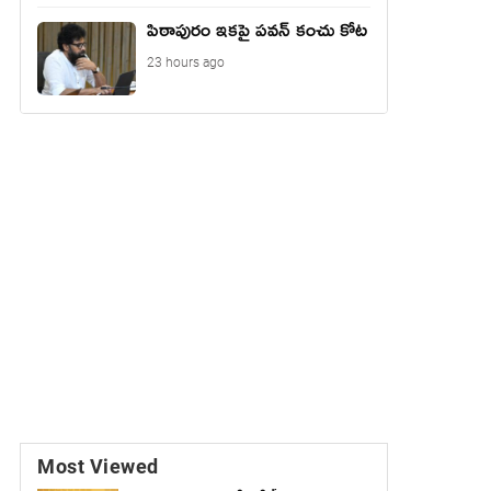
పిఠాపురం ఇకపై పవన్ కంచు కోట
23 hours ago
Most Viewed