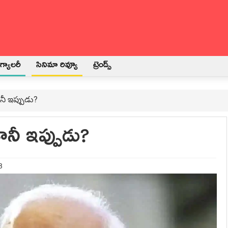
్యాలరీ
సినిమా రివ్యూ
ట్రెండ్స్
ీ ఇప్పుడు?
నీ ఇప్పుడు?
3