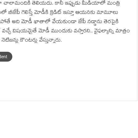
డా చాలామందికి తెలియదు. కానీ ఇప్పుడు మీడియాలో మంత్రి
్రంలో బీజేపీ గెలిస్తే మోడీకి క్రెడిట్ ఇస్తూ ఆయనకు మామూలు
 ఓడిపోతే అది మోడీ ఖాతాలో వేయకుండా జేపీ నడ్డాను తెరపైకి
ిట్ వచ్చే విషయమైతే మోడీ ముందుకు వస్తారని.. వైఫల్యాన్ని మాత్రం
టిజన్లు కౌంటర్లు వేస్తున్నారు.
dent