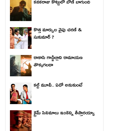
కనకరాజు కొట్టులో బోణీ బాగుంది
కొత్త మార్పుల వైపు చరణ్ &
సుకుమార్ ?
రాకాసి గాడ్జిల్లాని రామాయణ
తొక్కగలదా
కల్ట్ మూవీ... ఏదో అనుకుంటే
క్రైమ్ సినిమాలు ఇంకెన్ని తీస్తారయ్యా