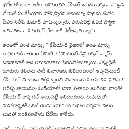
భేటీలతో బాగా బిజీగా కనిపించిన కేసీఆర్ ఇపుడు ఎక్కడా చప్పుడు
చేయలేదు. కేసీయార్ పోషిస్తారని అనుకున్న పాత్రను బీహార్
సీఎం నితీష్ కుమార్ పోషిస్తున్నారు. వరుసబెట్టి వివిధ పార్టీల
అధినేతలను, సీనియర్ నేతలతో భేటీలవుతున్నారు.
ఇంతలో ఎంత మార్పు ? కేసీయార్ వైఖరిలో ఇంత మార్పు
రావటానికి కారణం ఏమిటి ? ఏమిటంటే ఢిల్లీ లిక్కర్ స్కామ్
పరిణామాలే అని అనుమానాలు పెరిగిపోతున్నాయి. ఎప్పుడైతే
కూతురు కవితను ఈడీ విచారణకు పిలిపించిందో అప్పటినుండే
కేసీయార్ దూకుడు తగ్గినట్లుంది. విచారణకు పిలిపించిన ప్రతిసారి
అరెస్టు ఖాయమని మీడియాలో బాగా ప్రచారం జరిగింది. దాంతో
కేసీయార్ కాస్త డల్ అయినట్లే అనిపించింది. ఈమధ్యలో
మహారాష్ట్రలో ఒకటి రెండు బహిరంగ సభలు నిర్వహించటం
మినహా ఇంకెవరితోను భేటీలు కాలేదు.