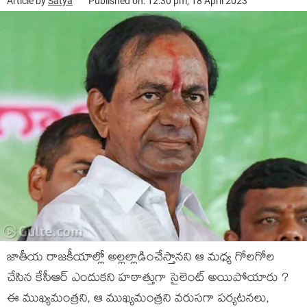
Article by
Satya
Published on: 12:30 pm, 18 April 2023
జాతీయ రాజకీయాల్లో అల్లల్లాడించేస్తానని ఆ మధ్య గోలగోల
చేసిన కేసీఆర్ ఎందుకని హఠాత్తుగా సైలెంట్ అయిపోయారు ?
ఈ ముఖ్యమంత్రని, ఆ ముఖ్యమంత్రని వరుసగా పర్యటనలు,