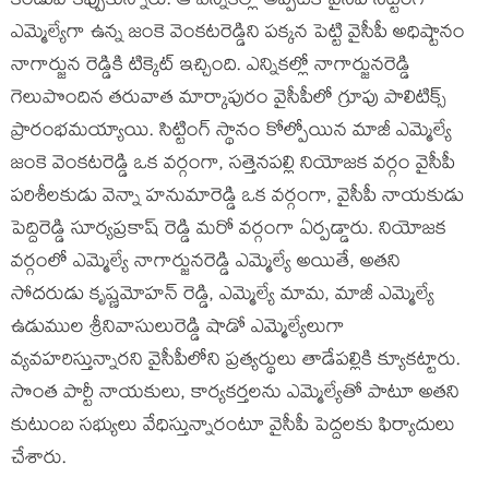
కండువాకప్పుకున్నారు. ఆ ఎన్నికల్లో అప్పటికే వైసీపీ సిట్టింగ్
ఎమ్మెల్యేగా ఉన్న జంకె వెంకటరెడ్డిని పక్కన పెట్టి వైసీపీ అధిష్టానం
నాగార్జున రెడ్డికి టిక్కెట్ ఇచ్చింది. ఎన్నికల్లో నాగార్జునరెడ్డి
గెలుపొందిన తరువాత మార్కాపురం వైసీపీలో గ్రూపు పాలిటిక్స్
ప్రారంభమయ్యాయి. సిట్టింగ్ స్థానం కోల్పోయిన మాజీ ఎమ్మెల్యే
జంకె వెంకటరెడ్డి ఒక వర్గంగా, సత్తెనపల్లి నియోజక వర్గం వైసీపీ
పరిశీలకుడు వెన్నా హనుమారెడ్డి ఒక వర్గంగా, వైసీపీ నాయకుడు
పెద్దిరెడ్డి సూర్యప్రకాష్ రెడ్డి మరో వర్గంగా ఏర్పడ్డారు. నియోజక
వర్గంలో ఎమ్మెల్యే నాగార్జునరెడ్డి ఎమ్మెల్యే అయితే, అతని
సోదరుడు కృష్ణమోహన్ రెడ్డి, ఎమ్మెల్యే మామ, మాజీ ఎమ్మెల్యే
ఉడుముల శ్రీనివాసులురెడ్డి షాడో ఎమ్మెల్యేలుగా
వ్యవహరిస్తున్నారని వైసీపీలోని ప్రత్యర్థులు తాడేపల్లికి క్యూకట్టారు.
సొంత పార్టీ నాయకులు, కార్యకర్తలను ఎమ్మెల్యేతో పాటూ అతని
కుటుంబ సభ్యులు వేధిస్తున్నారంటూ వైసీపీ పెద్దలకు ఫిర్యాదులు
చేశారు.