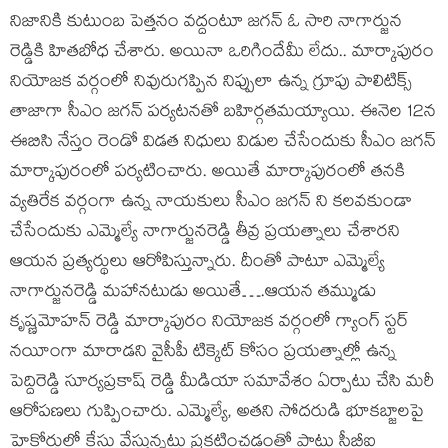
నిజానికి కుటుంబ పెత్తనం వద్దంటూ జగన్ ఓ సారి నాగార్జున
రెడ్డికి హితబోధ చేశారు. అయినా ఒరిగిందేమీ లేదు.. మార్కాపురం
నియోజక వర్గంలో నివురుగప్పిన నిప్పులా ఉన్న గ్రూపు పాలిటిక్స్
తాజాగా సీఎం జగన్ పర్యటనతో బహిర్గతమయ్యాయి. ఈనెల 12న
ఈబిసి నేస్తం రెండో విడత నిధులు విడుల చేసేందుకు సీఎం జగన్
మార్కాపురంలో పర్యటించారు. అయితే మార్కాపురంలో తనకి
వ్యతిరేక వర్గంగా ఉన్న నాయకులు సీఎం జగన్ ని కలవకుండా
చేసేందుకు ఎమ్మెల్యే నాగార్జునరెడ్డి తీవ్ర ప్రయత్నాలు చేశారని
ఆయన ప్రత్యర్థులు ఆరోపిస్తున్నారు. దీంతో పాటూ ఎమ్మెల్యే
నాగార్జునరెడ్డి మహానటుడు అయితే….ఆయన తమ్ముడు
కృష్ణమోహన్ రెడ్డి మార్కాపురం నియోజక వర్గంలో గ్యాంగ్ స్టర్
నయీంగా మారాడని వైసీపీ టిక్కెట్ కోసం ప్రయత్నాల్లో ఉన్న
పెద్దిరెడ్డి సూర్యప్రకాష్ రెడ్డి మీడియా సమావేశం ఏర్పాటు చేసి మరీ
ఆరోపణలు గుప్పించారు. ఎమ్మెల్యే, అతని సోదరుడి భూకబ్జాలపై
హెకోర్టులో కేసు వేస్తున్నట్టు ప్రకటించడంతో పాటు సీబీఐ