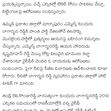
ప్రయత్నిస్తున్నాయి. వచ్చే ఎన్నికల్లో టికెట్ కోసం పాచికలు వేస్తూ..
సిట్టింగులపై ఆరోపణలు సంధిస్తున్నారు.
ఉమ్మడి ప్రకాశం జిల్లాలో మార్కాపురం ఎమ్మెల్యే కుందురు
నాగార్జున రెడ్డికి సొంత పార్టీ నేతలతోనే తలనొప్పి
మొదలైంది.పార్టీలో ప్రత్యర్థులు ఆయనపై బహిరంగ విమర్శలు
చేస్తున్నారు. ఎమ్మెల్యే నాగార్జునరెడ్డి, ఆయన సోదరుడు
కృష్ణమోహన్ రెడ్డి వెయ్యి కోట్ల విలువైన భూములు కబ్జా
చేశారంటూ వైసీపీకి చెందిన ఓ నాయకుడు ఆరోపణలు
సంధించారు. పైగా దీనిపై సీబీఐ విచారణకు ఆదేశించాలని కూడా
కోరారు. దీనితో నాగార్జున రెడ్డి వ్యవహారం ప్రకాశం జిల్లాలో హాట్
టాపిక్ గా మారింది.
తండ్రి కెపి.కొండారెడ్డి వారసత్వంగా కుందురు నాగార్జునరెడ్డి 2019
ఎన్నికల సమయంలో రాజకీయాల్లోకి వచ్చి వైసీపీ