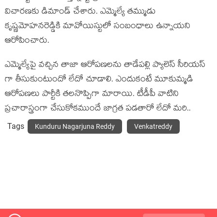
విచారణకు డిమాండ్ చేశారు. ఎమ్మెల్యే తమ్ముడు
కృష్ణమోహనరెడ్డికి మావోయిస్టులో సంబంధాలు ఉన్నాయని
ఆరోపించారు.
ఎమ్మెల్యేపై వచ్చిన తాజా ఆరోపణలను తాడేపల్లి ప్యాలెస్ సీరియస్
గా తీసుకుంటుందో లేదో చూడాలి. ఎందుకంటే మూకుమ్మడి
ఆరోపణలు పార్టీకి తలనొప్పిగా మారాయి. టీడీపీ వాటిని
ప్రచారాస్త్రంగా చేసుకోకముందే జాగ్రత పడతారో లేదో మరి..
Tags
Kunduru Nagarjuna Reddy
Venkatreddy