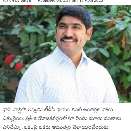
Article by
Satya
Published on: 5:31 pm, 17 April 2023
ఫాన్ పార్టీలో ఇప్పుడు టీడీపీ భయం కంటే అంతర్గత పోరు
ఎక్కువైంది. ప్రతీ నియోజకవర్గంలోనూ రెండు మూడు ముఠాలు
పనిచేస్తూ.. ఒకరిపై ఒకరు ఆధిపత్యం చెలాయించేందుకు