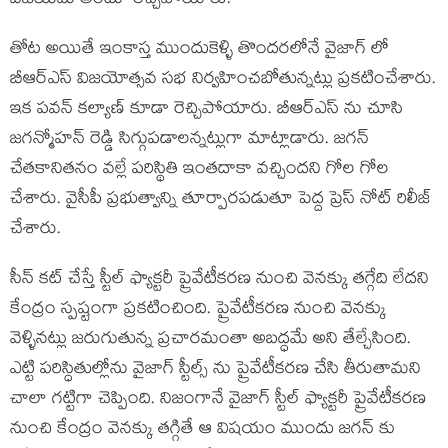
విజయమే అంటూ రెచ్చిపోయారు.
తోట అయితే ఇంకాస్త ముందుకెళ్ళి తొందరలోనే వైజాగ్ లో
బీఆర్ఎస్ విజయోత్సవ సభ నిర్వహించబోతున్నట్లు ప్రకటించేశారు.
ఇక పవన్ కల్యాణ్ కూడా రెచ్చిపోయారు. బీఆర్ఎస్ ను చూసి
జగన్మోహన్ రెడ్డి సిగ్గుపడాలన్నట్లుగా మాట్లాడారు. జగన్
చేతకానితనం వల్లే పరిస్థితి ఇంతదాకా వచ్చిందని గోల గోల
చేశారు. వైసీపీ ప్రభుత్వాన్ని తూర్పారపడుతూ పెద్ద ప్రెస్ నోట్ రిలీజ్
చేశారు.
సీన్ కట్ చేస్తే స్టీల్ ఫ్యాక్టరీ ప్రైవేటీకరణ నుంచి వెనక్కు తగ్గేది లేదని
కేంద్రం స్పష్టంగా ప్రకటించింది. ప్రైవేటీకరణ నుంచి వెనక్కు
వెళ్ళినట్లు జరుగుతున్న ప్రచారమంతా అబద్ధమే అని తేల్చేసింది.
ఎట్టి పరిస్ధితుల్లోను వైజాగ్ స్టీల్స్ ను ప్రైవేటీకరణ చేసి తీరుతామని
చాలా గట్టిగా చెప్పింది. నిజంగానే వైజాగ్ స్టీల్ ఫ్యాక్టరీ ప్రైవేటీకరణ
నుంచి కేంద్రం వెనక్కు తగ్గితే ఆ విషయం ముందు జగన్ కు