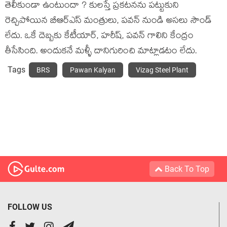
తెలీకుండా ఉంటుందా ? కులస్తే ప్రకటనను పట్టుకుని
రెచ్చిపోయిన బీఆర్ఎస్ మంత్రులు, పవన్ నుండి అసలు సౌండ్
లేదు. ఒకే దెబ్బకు కేటీయార్, హరీష్, పవన్ గాలిని కేంద్రం
తీసేసింది. అందుకనే మళ్ళీ దానిగురించి మాట్లాడటం లేదు.
Tags
BRS
Pawan Kalyan
Vizag Steel Plant
Back To Top
FOLLOW US