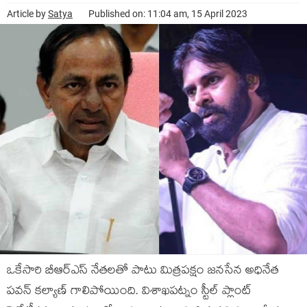
Article by
Satya
Published on: 11:04 am, 15 April 2023
ఒకేసారి బీఆర్ఎస్ నేతలతో పాటు మిత్రపక్షం జనసేన అధినేత
పవన్ కల్యాణ్ గాలిపోయింది. విశాఖపట్నం స్టీల్ ప్లాంట్