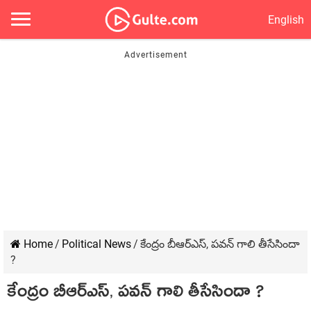
English
Home
/
Political News
/
కేంద్రం బీఆర్ఎస్, పవన్ గాలి తీసేసిందా
?
కేంద్రం బీఆర్ఎస్, పవన్ గాలి తీసేసిందా ?