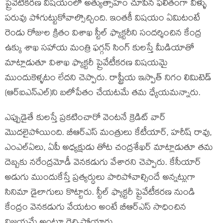
ప్రైవేటీకరణ విషయంలో అత్యుత్సాహం చూపిన ఫలితంగా వీళ్ళు
పరువు పోగుట్టుకోవాల్సొచ్చింది. ఇంతకీ విషయం ఏమిటంటే
రెండు రోజుల క్రితం విశాఖ స్టీల్ ఫ్యాక్టరీని సందర్శించిన కేంద్ర
ఉక్కు శాఖ సహాయ మంత్రి ఫగ్గన్ సింగ్ కులస్తే మీడియాతో
మాట్లాడుతూ విశాఖ ఫ్యాక్టరీ ప్రైవేటీకరణ విషయమై
ముందుకెళ్ళటం లేదని చెప్పారు. రాష్ట్రీయ ఇస్పాత్ నిగం లిమిటెడ్
(ఆర్ఐఎన్ఎల్)ని బలోపేతం చేయటమే తమ ధ్యేయమన్నారు.
ఎప్పుడైతే కులస్తే ప్రకటించారో వెంటనే క్రెడిట్ వార్
మొదలైపోయింది. బీఆర్ఎస్ మంత్రులు కేటీయార్, హరీష్ రావు,
ఎంఎల్ఏలు, ఏపీ అధ్యక్షుడు తోట చంద్రశేఖర్ మాట్లాడుతూ తమ
దెబ్బకు నరేంద్రమోడీ వెనకడుగు వేశారని చెప్పారు. కేసీయార్
అడుగు ముందుకేస్తే ప్రత్యర్ధులు పారిపోవాల్సిందే అన్నట్లుగా
సినిమా డైలాగులు కొట్టారు. స్టీల్ ఫ్యాక్టరీ ప్రైవేటీకరణ నుండి
కేంద్రం వెనకడుగు వేయటం అంటే బీఆర్ఎస్ సాధించిన